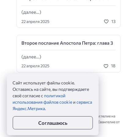
(далее…)
13
22 апреля 2025
Второе послание Апостола Петра: глава 3
(далее…)
18
22 апреля 2025
Сайт использует файлы cookie.
Оставаясь на сайте, вы подтверждаете
своё согласие с
политикой
использования файлов cookie
и
сервиса
Яндекс.Метрика
.
Евангелие дня ©
2026
Евангельские чтения на каждый день. Читать Еваглелие на
сегодня по зачалам, по главам и стихам. Чтение Евангелие от
Соглашаюсь
Матфея, от Марка, от Луки и от Иоанна.