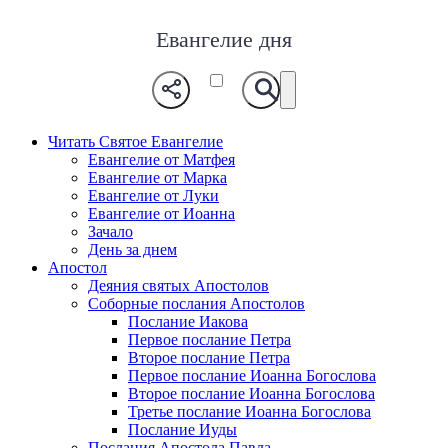
Евангелие дня
Читать Святое Евангелие
Евангелие от Матфея
Евангелие от Марка
Евангелие от Луки
Евангелие от Иоанна
Зачало
День за днем
Апостол
Деяния святых Апостолов
Соборные послания Апостолов
Послание Иакова
Первое послание Петра
Второе послание Петра
Первое послание Иоанна Богослова
Второе послание Иоанна Богослова
Третье послание Иоанна Богослова
Послание Иуды
Послания Апостола Павла