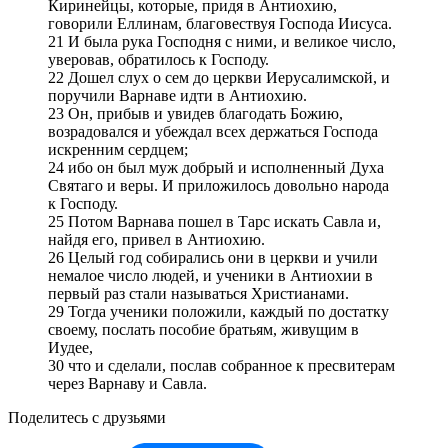
Киринейцы, которые, придя в Антиохию,
говорили Еллинам, благовествуя Господа Иисуса.
21 И была рука Господня с ними, и великое число,
уверовав, обратилось к Господу.
22 Дошел слух о сем до церкви Иерусалимской, и
поручили Варнаве идти в Антиохию.
23 Он, прибыв и увидев благодать Божию,
возрадовался и убеждал всех держаться Господа
искренним сердцем;
24 ибо он был муж добрый и исполненный Духа
Святаго и веры. И приложилось довольно народа
к Господу.
25 Потом Варнава пошел в Тарс искать Савла и,
найдя его, привел в Антиохию.
26 Целый год собирались они в церкви и учили
немалое число людей, и ученики в Антиохии в
первый раз стали называться Христианами.
29 Тогда ученики положили, каждый по достатку
своему, послать пособие братьям, живущим в
Иудее,
30 что и сделали, послав собранное к пресвитерам
через Варнаву и Савла.
Поделитесь с друзьями