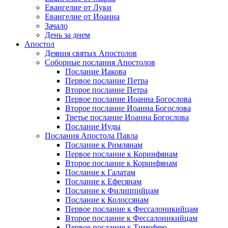
Евангелие от Луки
Евангелие от Иоанна
Зачало
День за днем
Апостол
Деяния святых Апостолов
Соборные послания Апостолов
Послание Иакова
Первое послание Петра
Второе послание Петра
Первое послание Иоанна Богослова
Второе послание Иоанна Богослова
Третье послание Иоанна Богослова
Послание Иуды
Послания Апостола Павла
Послание к Римлянам
Первое послание к Коринфянам
Второе послание к Коринфянам
Послание к Галатам
Послание к Ефесянам
Послание к Филиппийцам
Послание к Колоссянам
Первое послание к Фессалоникийцам
Второе послание к Фессалоникийцам
Первое послание к Тимофею