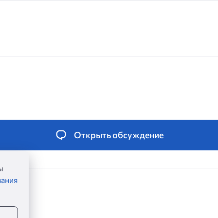
Открыть обсуждение
ы
вания