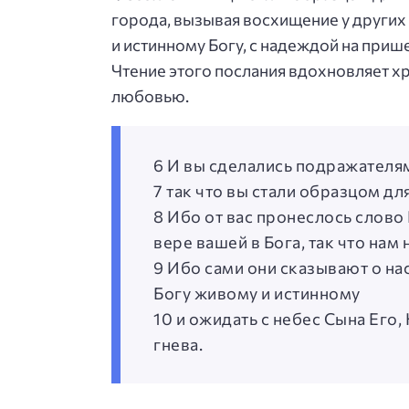
города, вызывая восхищение у других 
и истинному Богу, с надеждой на приш
Чтение этого послания вдохновляет хр
любовью.
6 И вы сделались подражателям
7 так что вы стали образцом д
8 Ибо от вас пронеслось слово 
вере вашей в Бога, так что нам 
9 Ибо сами они сказывают о нас
Богу живому и истинному
10 и ожидать с небес Сына Его
гнева.