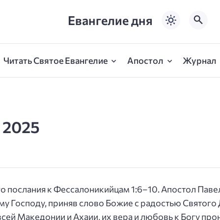
Евангелие дня
Читать Святое Евангелие
Апостол
Журнал
 2025
го послания к Фессалоникийцам 1:6–10.
Апостол Павел
 Господу, приняв слово Божие с радостью Святого Д
сей Македонии и Ахаии, их вера и любовь к Богу про