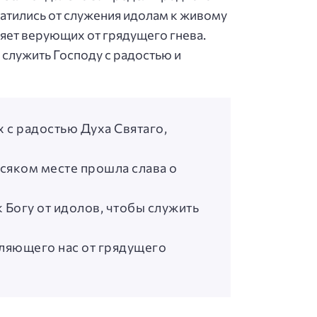
ратились от служения идолам к живому
ляет верующих от грядущего гнева.
 служить Господу с радостью и
 с радостью Духа Святаго,
всяком месте прошла слава о
к Богу от идолов, чтобы служить
вляющего нас от грядущего