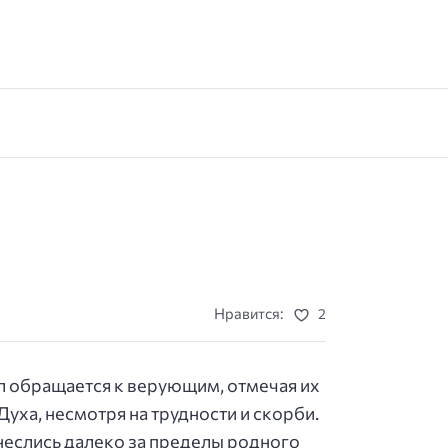
Нравится:
2
 обращается к верующим, отмечая их
уха, несмотря на трудности и скорби.
неслись далеко за пределы родного