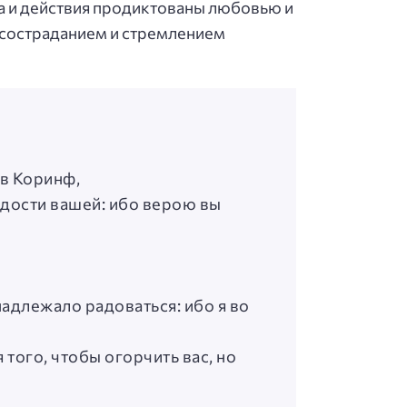
ва и действия продиктованы любовью и
м состраданием и стремлением
 в Коринф,
адости вашей: ибо верою вы
 надлежало радоваться: ибо я во
 того, чтобы огорчить вас, но