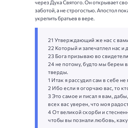
через Духа Святого. Он открывает св
заботой, а не строгостью. Апостол по
укрепить братьев в вере.
21 Утверждающий же нас с вами
22 Который и запечатлел нас и 
23 Бога призываю во свидетели 
24 не потому, будто мы берем 
тверды.
1 Итак я рассудил сам в себе не
2 Ибо если я огорчаю вас, то кт
3 Это самое и писал я вам, дабы
всех вас уверен, что моя радост
4 От великой скорби и стесненн
чтобы вы познали любовь, каку