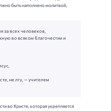
олжно быть наполнено молитвой,
я за всех человеков,
ежную во всяком благочестии и
исус,
,
те, не лгу, — учителем
сти во Христе, которая укрепляется