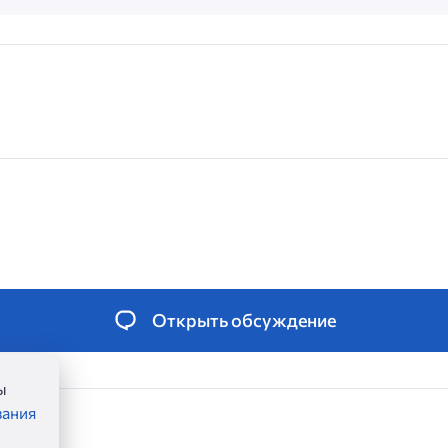
Открыть обсуждение
ы
вания