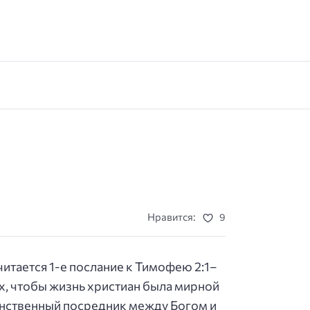
Нравится:
9
читается 1-е послание к Тимофею 2:1–
х, чтобы жизнь христиан была мирной
динственный посредник между Богом и