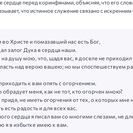
ое сердце перед коринфянами, объясняя, что его сло
казывает, что истинное служение связано с искренни
 во Христе и помазавший нас есть Бог,
дал залог Духа в сердца наши.
на душу мою, что, щадя вас, я доселе не приходил
власть над верою вашею; но мы споспешествуем р
 приходить к вам опять с огорчением.
о обрадует меня, как не тот, кто огорчен мною?
, придя, не иметь огорчения от тех, о которых мне
ь есть радость и для всех вас.
ого сердца я писал вам со многими слезами, не для
ю я в избытке имею к вам.