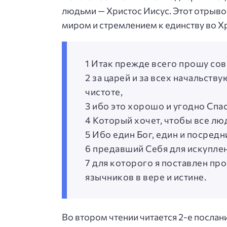
людьми — Христос Иисус. Этот отрыво
миром и стремлением к единству во Х
1 Итак прежде всего прошу сов
2 за царей и за всех начальст
чистоте,
3 ибо это хорошо и угодно Спа
4 Который хочет, чтобы все люд
5 Ибо един Бог, един и посред
6 предавший Себя для искуплен
7 для которого я поставлен пр
язычников в вере и истине.
Во втором чтении читается 2-е послани