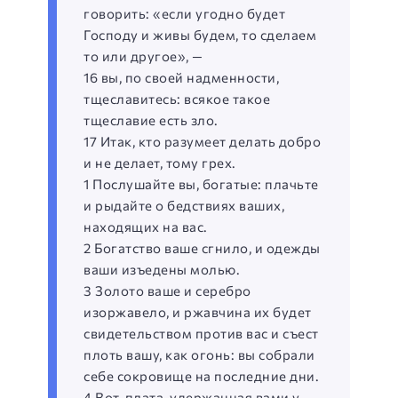
говорить: «если угодно будет
Господу и живы будем, то сделаем
то или другое», —
16 вы, по своей надменности,
тщеславитесь: всякое такое
тщеславие есть зло.
17 Итак, кто разумеет делать добро
и не делает, тому грех.
1 Послушайте вы, богатые: плачьте
и рыдайте о бедствиях ваших,
находящих на вас.
2 Богатство ваше сгнило, и одежды
ваши изъедены молью.
3 Золото ваше и серебро
изоржавело, и ржавчина их будет
свидетельством против вас и съест
плоть вашу, как огонь: вы собрали
себе сокровище на последние дни.
4 Вот, плата, удержанная вами у