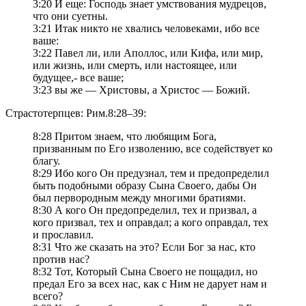
3:20 И еще: Господь знает умствования мудрецов,
что они суетны.
3:21 Итак никто не хвались человеками, ибо все
ваше:
3:22 Павел ли, или Аполлос, или Кифа, или мир,
или жизнь, или смерть, или настоящее, или
будущее,- все ваше;
3:23 вы же — Христовы, а Христос — Божий.
Страстотерпцев: Рим.8:28–39:
8:28 Притом знаем, что любящим Бога,
призванным по Его изволению, все содействует ко
благу.
8:29 Ибо кого Он предузнал, тем и предопределил
быть подобными образу Сына Своего, дабы Он
был первородным между многими братиями.
8:30 А кого Он предопределил, тех и призвал, а
кого призвал, тех и оправдал; а кого оправдал, тех
и прославил.
8:31 Что же сказать на это? Если Бог за нас, кто
против нас?
8:32 Тот, Который Сына Своего не пощадил, но
предал Его за всех нас, как с Ним не дарует нам и
всего?