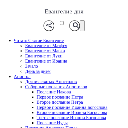
Евангелие дня
Читать Святое Евангелие
Евангелие от Матфея
Евангелие от Марка
Евангелие от Луки
Евангелие от Иоанна
Зачало
День за днем
Апостол
Деяния святых Апостолов
Соборные послания Апостолов
Послание Иакова
Первое послание Петра
Второе послание Петра
Первое послание Иоанна Богослова
Второе послание Иоанна Богослова
Третье послание Иоанна Богослова
Послание Иуды
Послания Апостола Павла