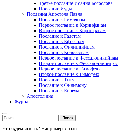
Третье послание Иоанна Богослова
Послание Иуды
Послания Апостола Павла
Послание к Римлянам
Первое послание к Коринфянам
Второе послание к Коринфянам
Послание к Галатам
Послание к Ефесянам
Послание к Филиппийцам
Послание к Колоссянам
Первое послание к Фессалоникийцам
Второе послание к Фессалоникийцам
Первое послание к Тимофею
Второе послание к Тимофею
Послание к Титу
Послание к Филимону
Послание к Евреям
Апостол дня
Журнал
Найти:
Что будем искать? Например,
зачало