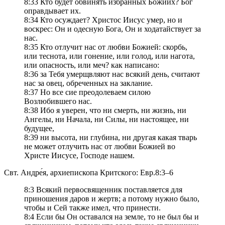
8:33 Кто будет обвинять избранных Божиих? Бог
оправдывает их.
8:34 Кто осуждает? Христос Иисус умер, но и
воскрес: Он и одесную Бога, Он и ходатайствует за
нас.
8:35 Кто отлучит нас от любви Божией: скорбь,
или теснота, или гонение, или голод, или нагота,
или опасность, или меч? как написано:
8:36 за Тебя умерщвляют нас всякий день, считают
нас за овец, обреченных на заклание.
8:37 Но все сие преодолеваем силою
Возлюбившего нас.
8:38 Ибо я уверен, что ни смерть, ни жизнь, ни
Ангелы, ни Начала, ни Силы, ни настоящее, ни
будущее,
8:39 ни высота, ни глубина, ни другая какая тварь
не может отлучить нас от любви Божией во
Христе Иисусе, Господе нашем.
Свт. Андре́я, архиепископа Критского: Евр.8:3–6
8:3 Всякий первосвященник поставляется для
приношения даров и жертв; а потому нужно было,
чтобы и Сей также имел, что принести.
8:4 Если бы Он оставался на земле, то не был бы и