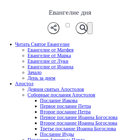
Евангелие дня
Читать Святое Евангелие
Евангелие от Матфея
Евангелие от Марка
Евангелие от Луки
Евангелие от Иоанна
Зачало
День за днем
Апостол
Деяния святых Апостолов
Соборные послания Апостолов
Послание Иакова
Первое послание Петра
Второе послание Петра
Первое послание Иоанна Богослова
Второе послание Иоанна Богослова
Третье послание Иоанна Богослова
Послание Иуды
Послания Апостола Павла