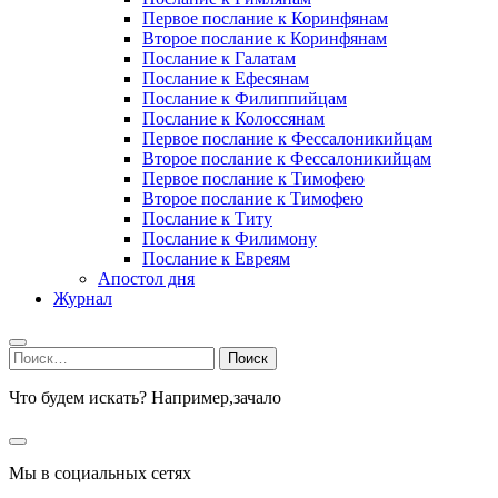
Первое послание к Коринфянам
Второе послание к Коринфянам
Послание к Галатам
Послание к Ефесянам
Послание к Филиппийцам
Послание к Колоссянам
Первое послание к Фессалоникийцам
Второе послание к Фессалоникийцам
Первое послание к Тимофею
Второе послание к Тимофею
Послание к Титу
Послание к Филимону
Послание к Евреям
Апостол дня
Журнал
Найти:
Что будем искать? Например,
зачало
Мы в социальных сетях