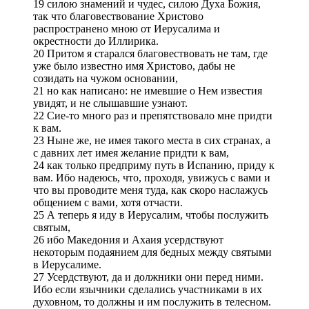
19 силою знамений и чудес, силою Духа Божия,
так что благовествование Христово
распространено мною от Иерусалима и
окрестности до Иллирика.
20 Притом я старался благовествовать не там, где
уже было известно имя Христово, дабы не
созидать на чужом основании,
21 но как написано: не имевшие о Нем известия
увидят, и не слышавшие узнают.
22 Сие-то много раз и препятствовало мне придти
к вам.
23 Ныне же, не имея такого места в сих странах, а
с давних лет имея желание придти к вам,
24 как только предприму путь в Испанию, приду к
вам. Ибо надеюсь, что, проходя, увижусь с вами и
что вы проводите меня туда, как скоро наслажусь
общением с вами, хотя отчасти.
25 А теперь я иду в Иерусалим, чтобы послужить
святым,
26 ибо Македония и Ахаия усердствуют
некоторым подаянием для бедных между святыми
в Иерусалиме.
27 Усердствуют, да и должники они перед ними.
Ибо если язычники сделались участниками в их
духовном, то должны и им послужить в телесном.