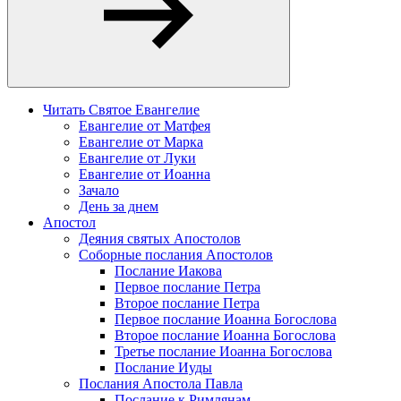
Читать Святое Евангелие
Евангелие от Матфея
Евангелие от Марка
Евангелие от Луки
Евангелие от Иоанна
Зачало
День за днем
Апостол
Деяния святых Апостолов
Соборные послания Апостолов
Послание Иакова
Первое послание Петра
Второе послание Петра
Первое послание Иоанна Богослова
Второе послание Иоанна Богослова
Третье послание Иоанна Богослова
Послание Иуды
Послания Апостола Павла
Послание к Римлянам