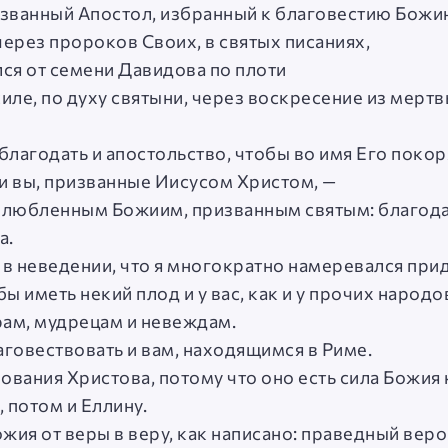
ризванный Апостол, избранный к благовестию Божи
ерез пророков Своих, в святых писаниях,
ся от семени Давидова по плоти
иле, по духу святыни, через воскресение из мертв
благодать и апостольство, чтобы во имя Его покор
и вы, призванные Иисусом Христом, —
злюбленным Божиим, призванным святым: благодат
а.
ас в неведении, что я многократно намеревался прид
ы иметь некий плод и у вас, как и у прочих народо
рам, мудрецам и невеждам.
благовествовать и вам, находящимся в Риме.
вования Христова, потому что оно есть сила Божия
 потом и Еллину.
жия от веры в веру, как написано: праведный веро