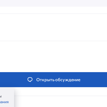
Открыть обсуждение
ы
вания