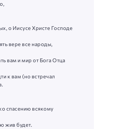
ю,
ых, о Иисусе Христе Господе
ять вере все народы,
ь вам и мир от Бога Отца
ти к вам (но встречал
в.
 ко спасению всякому
ю жив будет.