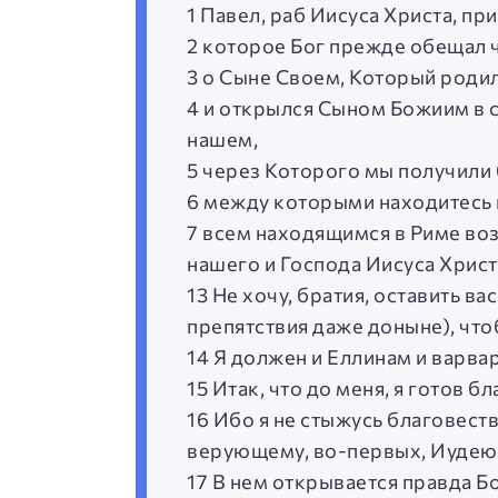
1 Павел, раб Иисуса Христа, п
2 которое Бог прежде обещал ч
3 о Сыне Своем, Который родил
4 и открылся Сыном Божиим в с
нашем,
5 через Которого мы получили 
6 между которыми находитесь 
7 всем находящимся в Риме во
нашего и Господа Иисуса Христ
13 Не хочу, братия, оставить в
препятствия даже доныне), чтоб
14 Я должен и Еллинам и варва
15 Итак, что до меня, я готов 
16 Ибо я не стыжусь благовест
верующему, во-первых, Иудею,
17 В нем открывается правда Бо