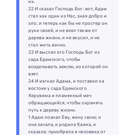
их.
22 И сказал Господь Бог: вот, Адам
стал как один из Нас, зная добро и
зло; и теперь как бы не простер он
руки своей, и не взял также от
дерева жизни, и не вкусил, и не
стал жить вечно.
23 И выслал его Господь Бог из
сада Едемского, чтобы
возделывать землю, из которой он
взят.
24 И изгнал Адама, и поставил на
востоке у сада Едемского
Херувима и пламенный меч
обращающийся, чтобы охранять
путь к дереву жизни.
1 Адам познал Еву, жену свою; и
она зачала, и родила Каина, и
сказала: приобрела я человека от