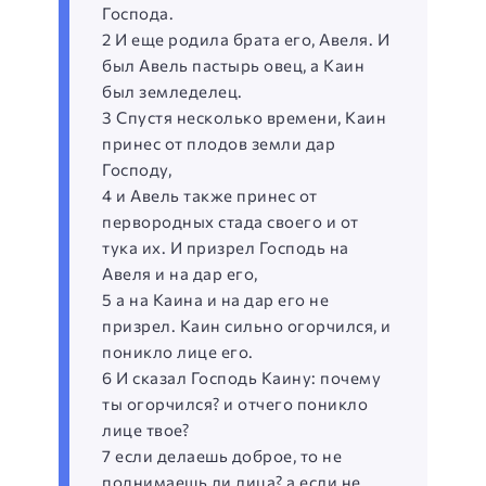
Господа.
2 И еще родила брата его, Авеля. И
был Авель пастырь овец, а Каин
был земледелец.
3 Спустя несколько времени, Каин
принес от плодов земли дар
Господу,
4 и Авель также принес от
первородных стада своего и от
тука их. И призрел Господь на
Авеля и на дар его,
5 а на Каина и на дар его не
призрел. Каин сильно огорчился, и
поникло лице его.
6 И сказал Господь Каину: почему
ты огорчился? и отчего поникло
лице твое?
7 если делаешь доброе, то не
поднимаешь ли лица? а если не