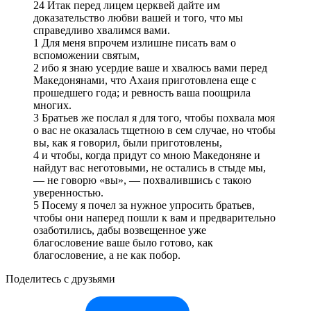
24 Итак перед лицем церквей дайте им
доказательство любви вашей и того, что мы
справедливо хвалимся вами.
1 Для меня впрочем излишне писать вам о
вспоможении святым,
2 ибо я знаю усердие ваше и хвалюсь вами перед
Македонянами, что Ахаия приготовлена еще с
прошедшего года; и ревность ваша поощрила
многих.
3 Братьев же послал я для того, чтобы похвала моя
о вас не оказалась тщетною в сем случае, но чтобы
вы, как я говорил, были приготовлены,
4 и чтобы, когда придут со мною Македоняне и
найдут вас неготовыми, не остались в стыде мы,
— не говорю «вы», — похвалившись с такою
уверенностью.
5 Посему я почел за нужное упросить братьев,
чтобы они наперед пошли к вам и предварительно
озаботились, дабы возвещенное уже
благословение ваше было готово, как
благословение, а не как побор.
Поделитесь с друзьями