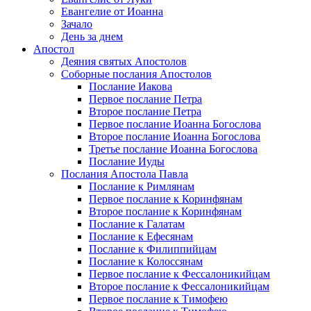
Евангелие от Иоанна
Зачало
День за днем
Апостол
Деяния святых Апостолов
Соборные послания Апостолов
Послание Иакова
Первое послание Петра
Второе послание Петра
Первое послание Иоанна Богослова
Второе послание Иоанна Богослова
Третье послание Иоанна Богослова
Послание Иуды
Послания Апостола Павла
Послание к Римлянам
Первое послание к Коринфянам
Второе послание к Коринфянам
Послание к Галатам
Послание к Ефесянам
Послание к Филиппийцам
Послание к Колоссянам
Первое послание к Фессалоникийцам
Второе послание к Фессалоникийцам
Первое послание к Тимофею