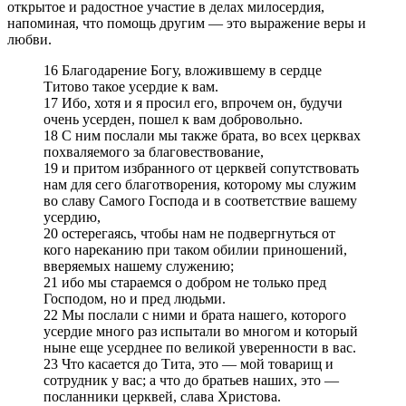
открытое и радостное участие в делах милосердия,
напоминая, что помощь другим — это выражение веры и
любви.
16 Благодарение Богу, вложившему в сердце
Титово такое усердие к вам.
17 Ибо, хотя и я просил его, впрочем он, будучи
очень усерден, пошел к вам добровольно.
18 С ним послали мы также брата, во всех церквах
похваляемого за благовествование,
19 и притом избранного от церквей сопутствовать
нам для сего благотворения, которому мы служим
во славу Самого Господа и в соответствие вашему
усердию,
20 остерегаясь, чтобы нам не подвергнуться от
кого нареканию при таком обилии приношений,
вверяемых нашему служению;
21 ибо мы стараемся о добром не только пред
Господом, но и пред людьми.
22 Мы послали с ними и брата нашего, которого
усердие много раз испытали во многом и который
ныне еще усерднее по великой уверенности в вас.
23 Что касается до Тита, это — мой товарищ и
сотрудник у вас; а что до братьев наших, это —
посланники церквей, слава Христова.