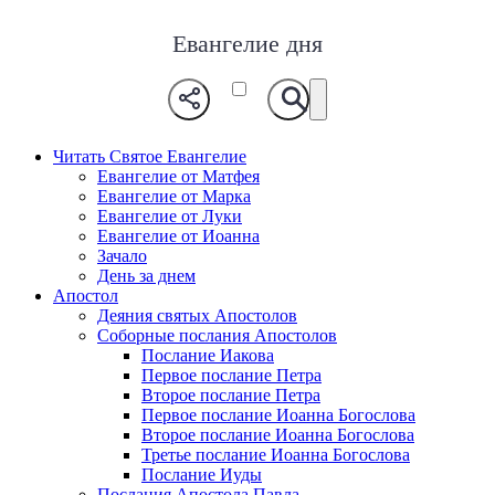
Евангелие дня
Читать Святое Евангелие
Евангелие от Матфея
Евангелие от Марка
Евангелие от Луки
Евангелие от Иоанна
Зачало
День за днем
Апостол
Деяния святых Апостолов
Соборные послания Апостолов
Послание Иакова
Первое послание Петра
Второе послание Петра
Первое послание Иоанна Богослова
Второе послание Иоанна Богослова
Третье послание Иоанна Богослова
Послание Иуды
Послания Апостола Павла