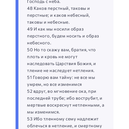
Господь с неба.
48 Каков перстный, таковы и
перстные; и каков небесный,
таковы и небесные.
49 И как мы носили образ
перстного, будем носить и образ
небесного.
50 Но то скажу вам, братия, что
плоть и кровь не могут
наследовать Царствия Божия, и
тление не наследует нетления.
51 Говорю вам тайну: не все мы
умрем, но все изменимся
52 вдруг, во мгновение ока, при
последней трубе; ибо вострубит, и
мертвые воскреснут нетленными, а
мы изменимся.
53 Ибо тленному сему надлежит
облечься в нетление, и смертному