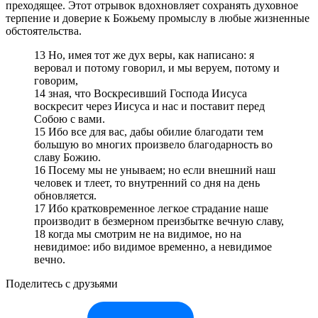
преходящее. Этот отрывок вдохновляет сохранять духовное
терпение и доверие к Божьему промыслу в любые жизненные
обстоятельства.
13 Но, имея тот же дух веры, как написано: я
веровал и потому говорил, и мы веруем, потому и
говорим,
14 зная, что Воскресивший Господа Иисуса
воскресит через Иисуса и нас и поставит перед
Собою с вами.
15 Ибо все для вас, дабы обилие благодати тем
большую во многих произвело благодарность во
славу Божию.
16 Посему мы не унываем; но если внешний наш
человек и тлеет, то внутренний со дня на день
обновляется.
17 Ибо кратковременное легкое страдание наше
производит в безмерном преизбытке вечную славу,
18 когда мы смотрим не на видимое, но на
невидимое: ибо видимое временно, а невидимое
вечно.
Поделитесь с друзьями