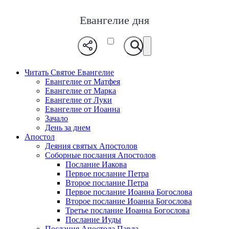
Евангелие дня
Читать Святое Евангелие
Евангелие от Матфея
Евангелие от Марка
Евангелие от Луки
Евангелие от Иоанна
Зачало
День за днем
Апостол
Деяния святых Апостолов
Соборные послания Апостолов
Послание Иакова
Первое послание Петра
Второе послание Петра
Первое послание Иоанна Богослова
Второе послание Иоанна Богослова
Третье послание Иоанна Богослова
Послание Иуды
Послания Апостола Павла