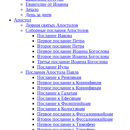
Евангелие от Иоанна
Зачало
День за днем
Апостол
Деяния святых Апостолов
Соборные послания Апостолов
Послание Иакова
Первое послание Петра
Второе послание Петра
Первое послание Иоанна Богослова
Второе послание Иоанна Богослова
Третье послание Иоанна Богослова
Послание Иуды
Послания Апостола Павла
Послание к Римлянам
Первое послание к Коринфянам
Второе послание к Коринфянам
Послание к Галатам
Послание к Ефесянам
Послание к Филиппийцам
Послание к Колоссянам
Первое послание к Фессалоникийцам
Второе послание к Фессалоникийцам
Первое послание к Тимофею
Второе послание к Тимофею