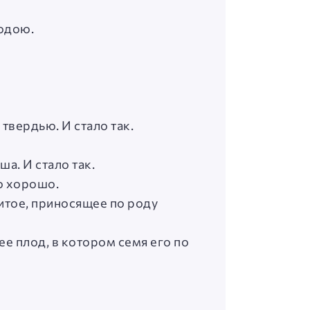
водою.
 твердью. И стало так.
ша. И стало так.
то хорошо.
витое, приносящее по роду
ее плод, в котором семя его по