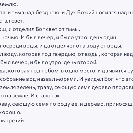
 землю.
та, и тьма над бездною, и Дух Божий носился над 
стал свет.
ош, и отделил Бог свет от тьмы.
у ночью. И был вечер, и было утро: день один.
 посреди воды, и да отделяет она воду от воды.
л воду, которая под твердью, от воды, которая над
 был вечер, и было утро: день второй.
да, которая под небом, в одно место, и да явится су
 собрание вод назвал морями. И увидел Бог, что э
ит земля зелень, траву, сеющую семя дерево плодо
 на земле. И стало так.
раву, сеющую семя по роду ее, и дерево, приносящ
о хорошо.
нь третий.