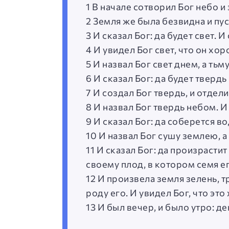
1 В начале сотворил Бог небо и
2 Земля же была безвидна и пус
3 И сказал Бог: да будет свет. И 
4 И увидел Бог свет, что он хор
5 И назвал Бог свет днем, а тьм
6 И сказал Бог: да будет твердь
7 И создал Бог твердь, и отдели
8 И назвал Бог твердь небом. И
9 И сказал Бог: да соберется во
10 И назвал Бог сушу землею, а
11 И сказал Бог: да произраст
своему плод, в котором семя его
12 И произвела земля зелень, т
роду его. И увидел Бог, что эт
13 И был вечер, и было утро: де