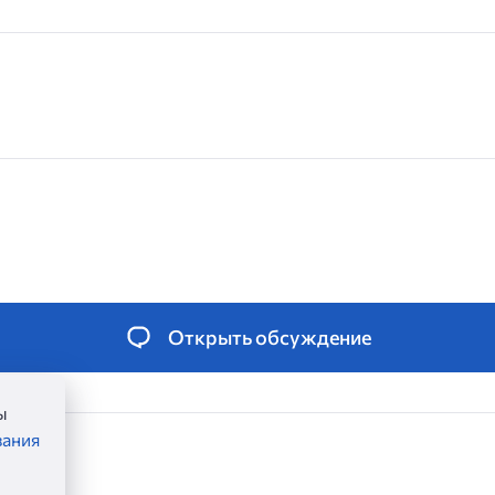
Открыть обсуждение
ы
вания