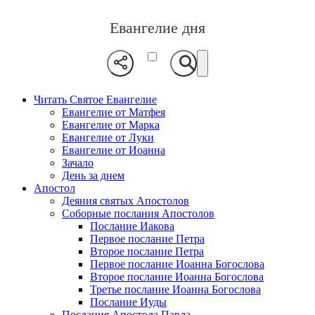
Евангелие дня
Читать Святое Евангелие
Евангелие от Матфея
Евангелие от Марка
Евангелие от Луки
Евангелие от Иоанна
Зачало
День за днем
Апостол
Деяния святых Апостолов
Соборные послания Апостолов
Послание Иакова
Первое послание Петра
Второе послание Петра
Первое послание Иоанна Богослова
Второе послание Иоанна Богослова
Третье послание Иоанна Богослова
Послание Иуды
Послания Апостола Павла