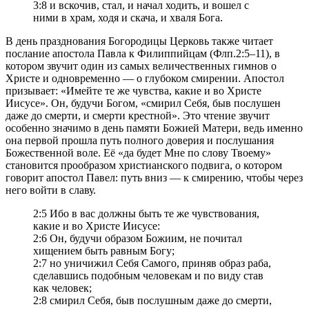
3:8 и вскочив, стал, и начал ходить, и вошел с
ними в храм, ходя и скача, и хваля Бога.
В день празднования Богородицы Церковь также читает
послание апостола Павла к Филиппийцам (Флп.2:5–11), в
котором звучит один из самых величественных гимнов о
Христе и одновременно — о глубоком смирении. Апостол
призывает: «Имейте те же чувства, какие и во Христе
Иисусе». Он, будучи Богом, «смирил Себя, быв послушен
даже до смерти, и смерти крестной». Это чтение звучит
особенно значимо в день памяти Божией Матери, ведь именно
она первой прошла путь полного доверия и послушания
Божественной воле. Её «да будет Мне по слову Твоему»
становится прообразом христианского подвига, о котором
говорит апостол Павел: путь вниз — к смирению, чтобы через
него войти в славу.
2:5 Ибо в вас должны быть те же чувствования,
какие и во Христе Иисусе:
2:6 Он, будучи образом Божиим, не почитал
хищением быть равным Богу;
2:7 но уничижил Себя Самого, приняв образ раба,
сделавшись подобным человекам и по виду став
как человек;
2:8 смирил Себя, быв послушным даже до смерти,