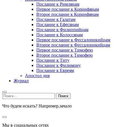
Послание к Римлянам
Первое послание к Коринфянам
Второе послание к Коринфянам
Послание к Галатам
Послание к Ефесянам
Послание к Филиппийцам
Послание к Колоссянам
Первое послание к Фессалоникийцам
Второе послание к Фессалоникийцам
Первое послание к Тимофею
Второе послание к Тимофею
Послание к Титу
Послание к Филимону
Послание к Евреям
Апостол дня
Журнал
Найти:
Что будем искать? Например,
зачало
Мы в социальных сетях