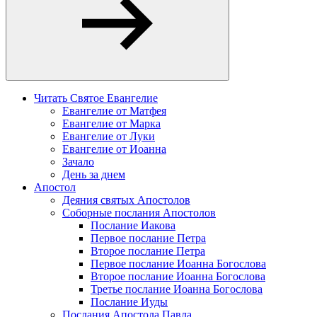
Читать Святое Евангелие
Евангелие от Матфея
Евангелие от Марка
Евангелие от Луки
Евангелие от Иоанна
Зачало
День за днем
Апостол
Деяния святых Апостолов
Соборные послания Апостолов
Послание Иакова
Первое послание Петра
Второе послание Петра
Первое послание Иоанна Богослова
Второе послание Иоанна Богослова
Третье послание Иоанна Богослова
Послание Иуды
Послания Апостола Павла