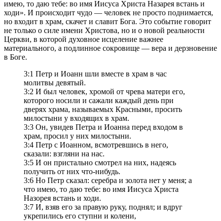
имею, то даю тебе: во имя Иисуса Христа Назарея встань и
ходи». И происходит чудо — человек не просто поднимается,
но входит в храм, скачет и славит Бога. Это событие говорит
не только о силе имени Христова, но и о новой реальности
Церкви, в которой духовное исцеление важнее
материального, а подлинное сокровище — вера и дерзновение
в Боге.
3:1 Петр и Иоанн шли вместе в храм в час
молитвы девятый.
3:2 И был человек, хромой от чрева матери его,
которого носили и сажали каждый день при
дверях храма, называемых Красными, просить
милостыни у входящих в храм.
3:3 Он, увидев Петра и Иоанна перед входом в
храм, просил у них милостыни.
3:4 Петр с Иоанном, всмотревшись в него,
сказали: взгляни на нас.
3:5 И он пристально смотрел на них, надеясь
получить от них что-нибудь.
3:6 Но Петр сказал: серебра и золота нет у меня; а
что имею, то даю тебе: во имя Иисуса Христа
Назорея встань и ходи.
3:7 И, взяв его за правую руку, поднял; и вдруг
укрепились его ступни и колени,