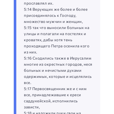
прославлял их.
5:14 Верующих же более и более
присоединялось к Господу,
множество мужчин и женщин,
5:15 так что выносили больных на
улицы и полагали на постелях и
кроватях, дабы хотя тень
проходящего Петра осенила кого
из них.
5:16 Сходились также в Иерусалим
многие из окрестных городов, неся
больных и нечистыми духами
одержимых, которые и исцелялись
все.
5:17 Первосвященник же и с ним
все, принадлежавшие к ереси
саддукейской, исполнились
зависти,
5:18 и наложили руки свои на