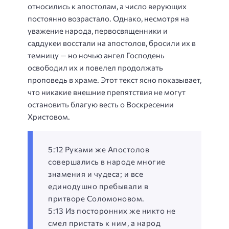
относились к апостолам, а число верующих
постоянно возрастало. Однако, несмотря на
уважение народа, первосвященники и
саддукеи восстали на апостолов, бросили их в
темницу — но ночью ангел Господень
освободил их и повелел продолжать
проповедь в храме. Этот текст ясно показывает,
что никакие внешние препятствия не могут
остановить благую весть о Воскресении
Христовом.
5:12 Руками же Апостолов
совершались в народе многие
знамения и чудеса; и все
единодушно пребывали в
притворе Соломоновом.
5:13 Из посторонних же никто не
смел пристать к ним, а народ