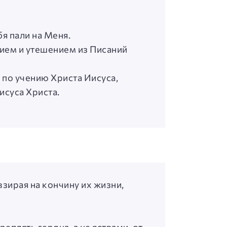
бя пали на Меня.
нием и утешением из Писаний
 по учению Христа Иисуса,
исуса Христа.
зирая на кончину их жизни,