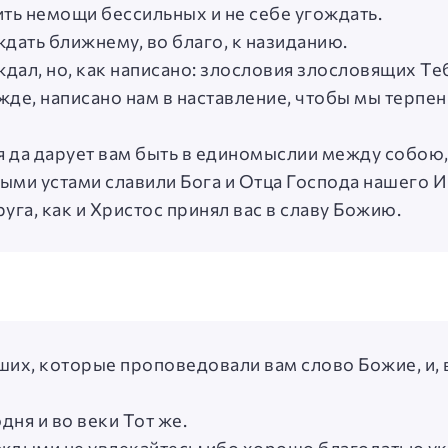
ить немощи бессильных и не себе угождать.
ждать ближнему, во благо, к назиданию.
ждал, но, как написано: злословия злословящих Те
ежде, написано нам в наставление, чтобы мы терпе
ия да дарует вам быть в единомыслии между собою,
ыми устами славили Бога и Отца Господа нашего И
уга, как и Христос принял вас в славу Божию.
ших, которые проповедовали вам слово Божие, и, в
дня и во веки Тот же.