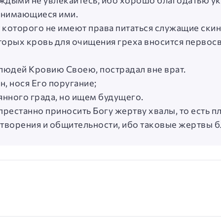
ждыми не увлекайтесь; ибо хорошо благодатью укре
анимающиеся ими.
 которого не имеют права питаться служащие скин
которых кровь для очищения греха вносится перво
ь людей Кровию Своею, пострадал вне врат.
н, нося Его поругание;
оянного града, но ищем будущего.
престанно приносить Богу жертву хвалы, то есть п
отворения и общительности, ибо таковые жертвы б