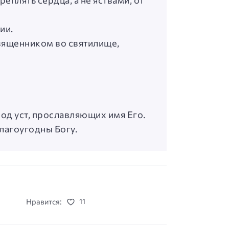
плять сердца, а не яствами, от
ии.
священником во святилище,
лод уст, прославляющих имя Его.
лагоугодны Богу.
Нравится:
11