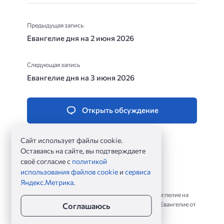
Предыдущая запись
Евангелие дня на 2 июня 2026
Следующая запись
Евангелие дня на 3 июня 2026
Открыть обсуждение
Сайт использует файлы cookie.
Оставаясь на сайте, вы подтверждаете
своё согласие с
политикой
использования файлов cookie
и
сервиса
Яндекс.Метрика
.
Евангелие дня ©
2026
Евангельские чтения на каждый день. Читать Еваглелие на
сегодня по зачалам, по главам и стихам. Чтение Евангелие от
Соглашаюсь
Матфея, от Марка, от Луки и от Иоанна.