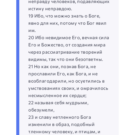
неправду человеков, подавляющих
истину неправдою.
19 Ибо, что можно знать о Боге,
явно для них, потому что Бог явил
им.
20 Ибо невидимое Его, вечная сила
Его и Божество, от создания мира
через рассматривание творений
видимы, так что они безответны.
21 Но как они, познав Бога, не
прославили Его, как Бога, и не
возблагодарили, но осуетились в
умствованиях своих, и омрачилось
несмысленное их сердце;
22 называя себя мудрыми,
обезумели,
23 и славу нетленного Бога
изменили в образ, подобный
тленному человеку, и птицам, и