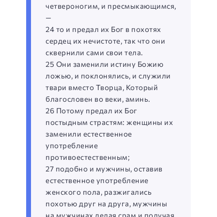
четвероногим, и пресмыкающимся,
—
24 то и предал их Бог в похотях
сердец их нечистоте, так что они
сквернили сами свои тела.
25 Они заменили истину Божию
ложью, и поклонялись, и служили
твари вместо Творца, Который
благословен во веки, аминь.
26 Потому предал их Бог
постыдным страстям: женщины их
заменили естественное
употребление
противоестественным;
27 подобно и мужчины, оставив
естественное употребление
женского пола, разжигались
похотью друг на друга, мужчины
на мужчинах делая срам и получая