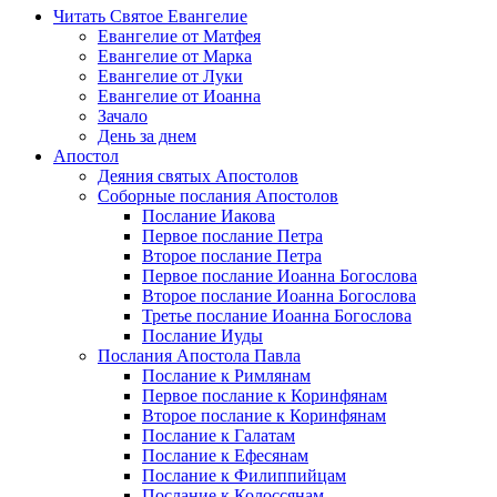
Читать Святое Евангелие
Евангелие от Матфея
Евангелие от Марка
Евангелие от Луки
Евангелие от Иоанна
Зачало
День за днем
Апостол
Деяния святых Апостолов
Соборные послания Апостолов
Послание Иакова
Первое послание Петра
Второе послание Петра
Первое послание Иоанна Богослова
Второе послание Иоанна Богослова
Третье послание Иоанна Богослова
Послание Иуды
Послания Апостола Павла
Послание к Римлянам
Первое послание к Коринфянам
Второе послание к Коринфянам
Послание к Галатам
Послание к Ефесянам
Послание к Филиппийцам
Послание к Колоссянам