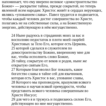
напоминает, что ему вверено великое «домостроительство
Божие» — раскрытие тайны, прежде сокрытой, но теперь
явленной всем народам: Христос живёт в сердцах верующих,
являясь «упованием славы». Павел трудится и подвизается,
чтобы каждый человек достиг совершенства во Христе,
полагаясь не на собственные силы, а на Божественную
энергию, действующую в нём могущественно.
24 Ныне радуюсь в страданиях моих за вас и
восполняю недостаток в плоти моей скорбей
Христовых за Тело Его, которое есть Церковь,
25 которой сделался я служителем по
домостроительству Божию, вверенному мне для
вас, чтобы исполнить слово Божие,
26 тайну, сокрытую от веков и родов, ныне же
открытую святым Его,
27 Которым благоволил Бог показать, какое
богатство славы в тайне сей для язычников,
которая есть Христос в вас, упование славы,
28 Которого мы проповедуем, вразумляя всякого
человека и научая всякой премудрости, чтобы
представить всякого человека совершенным во
Христе Иисусе;
29 для чего я и тружусь и подвизаюсь силою Его,
действующею во мне могущественно.