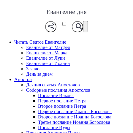
Евангелие дня
Читать Святое Евангелие
Евангелие от Матфея
Евангелие от Марка
Евангелие от Луки
Евангелие от Иоанна
Зачало
День за днем
Апостол
Деяния святых Апостолов
Соборные послания Апостолов
Послание Иакова
Первое послание Петра
Второе послание Петра
Первое послание Иоанна Богослова
Второе послание Иоанна Богослова
Третье послание Иоанна Богослова
Послание Иуды
Послания Апостола Павла