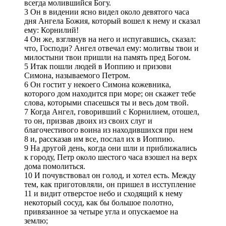
всегда молившийся Богу.
3 Он в видении ясно видел около девятого часа
дня Ангела Божия, который вошел к нему и сказал
ему: Корнилий!
4 Он же, взглянув на него и испугавшись, сказал:
что, Господи? Ангел отвечал ему: молитвы твои и
милостыни твои пришли на память пред Богом.
5 Итак пошли людей в Иоппию и призови
Симона, называемого Петром.
6 Он гостит у некоего Симона кожевника,
которого дом находится при море; он скажет тебе
слова, которыми спасешься ты и весь дом твой.
7 Когда Ангел, говоривший с Корнилием, отошел,
то он, призвав двоих из своих слуг и
благочестивого воина из находившихся при нем
8 и, рассказав им все, послал их в Иоппию.
9 На другой день, когда они шли и приближались
к городу, Петр около шестого часа взошел на верх
дома помолиться.
10 И почувствовал он голод, и хотел есть. Между
тем, как приготовляли, он пришел в исступление
11 и видит отверстое небо и сходящий к нему
некоторый сосуд, как бы большое полотно,
привязанное за четыре угла и опускаемое на
землю;