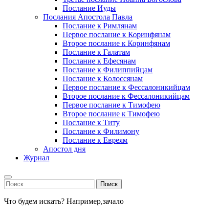
Послание Иуды
Послания Апостола Павла
Послание к Римлянам
Первое послание к Коринфянам
Второе послание к Коринфянам
Послание к Галатам
Послание к Ефесянам
Послание к Филиппийцам
Послание к Колоссянам
Первое послание к Фессалоникийцам
Второе послание к Фессалоникийцам
Первое послание к Тимофею
Второе послание к Тимофею
Послание к Титу
Послание к Филимону
Послание к Евреям
Апостол дня
Журнал
Найти:
Что будем искать? Например,
зачало