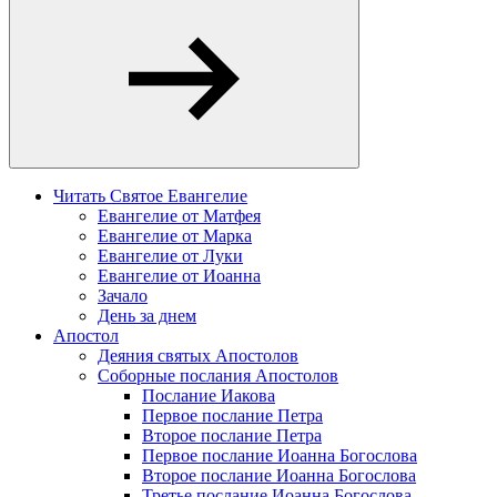
Читать Святое Евангелие
Евангелие от Матфея
Евангелие от Марка
Евангелие от Луки
Евангелие от Иоанна
Зачало
День за днем
Апостол
Деяния святых Апостолов
Соборные послания Апостолов
Послание Иакова
Первое послание Петра
Второе послание Петра
Первое послание Иоанна Богослова
Второе послание Иоанна Богослова
Третье послание Иоанна Богослова