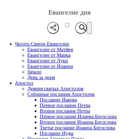
Евангелие дня
Читать Святое Евангелие
Евангелие от Матфея
Евангелие от Марка
Евангелие от Луки
Евангелие от Иоанна
Зачало
День за днем
Апостол
Деяния святых Апостолов
Соборные послания Апостолов
Послание Иакова
Первое послание Петра
Второе послание Петра
Первое послание Иоанна Богослова
Второе послание Иоанна Богослова
Третье послание Иоанна Богослова
Послание Иуды
Послания Апостола Павла