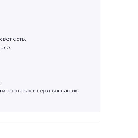
свет есть.
тос».
,
 и воспевая в сердцах ваших