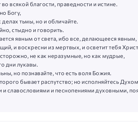
 во всякой благости, праведности и истине.
но Богу,
х делах тьмы, но и обличайте.
йно, стыдно и говорить.
ется явным от света, ибо все, делающееся явным, 
ящий, и воскресни из мертвых, и осветит тебя Хрис
осторожно, не как неразумные, но как мудрые,
о дни лукавы.
льны, но познавайте, что есть воля Божия.
оторого бывает распутство; но исполняйтесь Духом
и и славословиями и песнопениями духовными, поя