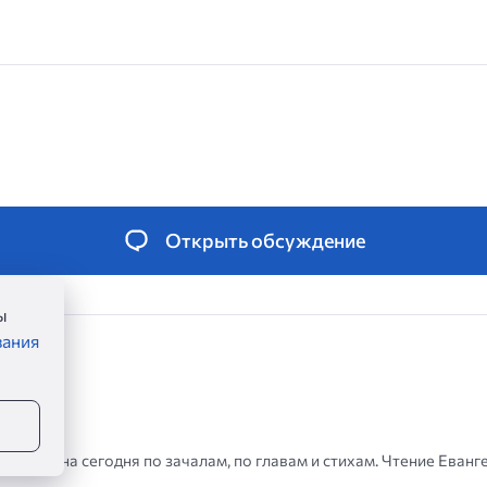
Открыть обсуждение
ы
вания
аглелие на сегодня по зачалам, по главам и стихам. Чтение Еванг