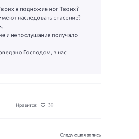
Твоих в подножие ног Твоих?
 имеют наследовать спасение?
ь.
ние и непослушание получало
оведано Господом, в нас
Нравится:
30
Следующая запись