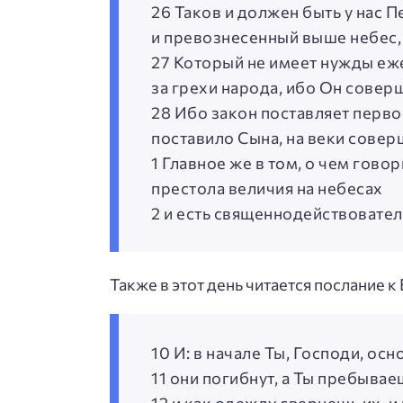
26 Таков и должен быть у нас 
и превознесенный выше небес,
27 Который не имеет нужды еже
за грехи народа, ибо Он совер
28 Ибо закон поставляет перв
поставило Сына, на веки совер
1 Главное же в том, о чем гов
престола величия на небесах
2 и есть священнодействовател
Также в этот день читается послание к 
10 И: в начале Ты, Господи, осн
11 они погибнут, а Ты пребывае