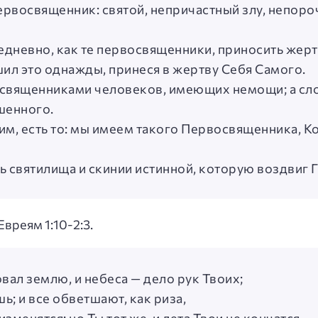
Первосвященник: святой, непричастный злу, непор
дневно, как те первосвященники, приносить жертв
шил это однажды, принеся в жертву Себя Самого.
освященниками человеков, имеющих немощи; а слов
шенного.
орим, есть то: мы имеем такого Первосвященника, 
ь святилища и скинии истинной, которую воздвиг Г
Евреям 1:10-2:3.
овал землю, и небеса — дело рук Твоих;
шь; и все обветшают, как риза,