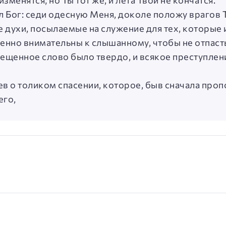
изменятся; но Ты тот же, и лета Твои не кончатся.
ал Бог: седи одесную Меня, доколе положу врагов 
ые духи, посылаемые на служение для тех, которые
енно внимательны к слышанному, чтобы не отпаст
вещенное слово было твердо, и всякое преступле
ев о толиком спасении, которое, быв сначала проп
его,