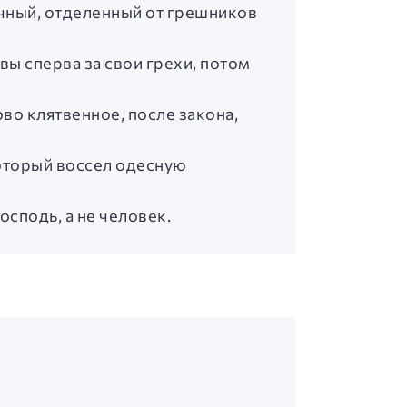
очный, отделенный от грешников
ы сперва за свои грехи, потом
о клятвенное, после закона,
Который воссел одесную
осподь, а не человек.