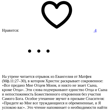
Нравится:
4
На утрене читается отрывок из Евангелия от Матфея
(Мф.11:27–30),
в котором Христос раскрывает сокровенное:
«Все предано Мне Отцем Моим, и никто не знает Сына,
кроме Отца». Эти слова подчеркивают единство Отца и Сына
и непостижимость Божественного откровения без участия
Самого Бога. Особое утешение звучит в призыве Спасителя:
«Придите ко Мне все труждающиеся и обремененные, и Я
успокою вас». Это чтение напоминает о необходимости найти