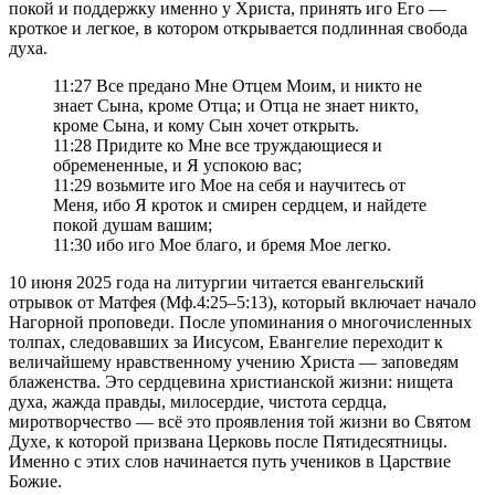
покой и поддержку именно у Христа, принять иго Его —
кроткое и легкое, в котором открывается подлинная свобода
духа.
11:27 Все предано Мне Отцем Моим, и никто не
знает Сына, кроме Отца; и Отца не знает никто,
кроме Сына, и кому Сын хочет открыть.
11:28 Придите ко Мне все труждающиеся и
обремененные, и Я успокою вас;
11:29 возьмите иго Мое на себя и научитесь от
Меня, ибо Я кроток и смирен сердцем, и найдете
покой душам вашим;
11:30 ибо иго Мое благо, и бремя Мое легко.
10 июня 2025 года на литургии читается евангельский
отрывок от Матфея (Мф.4:25–5:13), который включает начало
Нагорной проповеди. После упоминания о многочисленных
толпах, следовавших за Иисусом, Евангелие переходит к
величайшему нравственному учению Христа — заповедям
блаженства. Это сердцевина христианской жизни: нищета
духа, жажда правды, милосердие, чистота сердца,
миротворчество — всё это проявления той жизни во Святом
Духе, к которой призвана Церковь после Пятидесятницы.
Именно с этих слов начинается путь учеников в Царствие
Божие.