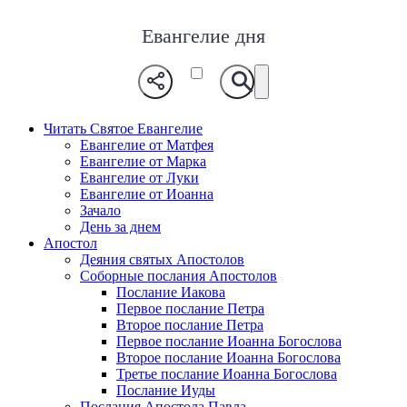
Евангелие дня
Читать Святое Евангелие
Евангелие от Матфея
Евангелие от Марка
Евангелие от Луки
Евангелие от Иоанна
Зачало
День за днем
Апостол
Деяния святых Апостолов
Соборные послания Апостолов
Послание Иакова
Первое послание Петра
Второе послание Петра
Первое послание Иоанна Богослова
Второе послание Иоанна Богослова
Третье послание Иоанна Богослова
Послание Иуды
Послания Апостола Павла