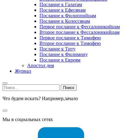
Послание к Галатам
Послание к Ефесянам
Послание к Филиппийцам
Послание к Колоссянам
Первое послание к Фессалоникийцам
Второе послание к Фессалоникийцам
Первое послание к Тимофею
Второе послание к Тимофею
Послание к Титу
Послание к Филимону
Послание к Евреям
Апостол дня
Журнал
Найти:
Что будем искать? Например,
зачало
Мы в социальных сетях