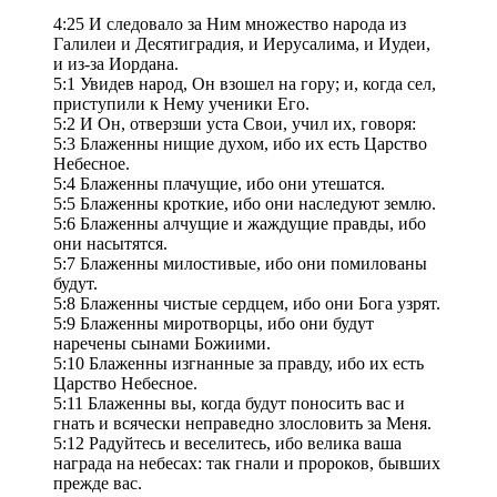
4:25 И следовало за Ним множество народа из
Галилеи и Десятиградия, и Иерусалима, и Иудеи,
и из-за Иордана.
5:1 Увидев народ, Он взошел на гору; и, когда сел,
приступили к Нему ученики Его.
5:2 И Он, отверзши уста Свои, учил их, говоря:
5:3 Блаженны нищие духом, ибо их есть Царство
Небесное.
5:4 Блаженны плачущие, ибо они утешатся.
5:5 Блаженны кроткие, ибо они наследуют землю.
5:6 Блаженны алчущие и жаждущие правды, ибо
они насытятся.
5:7 Блаженны милостивые, ибо они помилованы
будут.
5:8 Блаженны чистые сердцем, ибо они Бога узрят.
5:9 Блаженны миротворцы, ибо они будут
наречены сынами Божиими.
5:10 Блаженны изгнанные за правду, ибо их есть
Царство Небесное.
5:11 Блаженны вы, когда будут поносить вас и
гнать и всячески неправедно злословить за Меня.
5:12 Радуйтесь и веселитесь, ибо велика ваша
награда на небесах: так гнали и пророков, бывших
прежде вас.