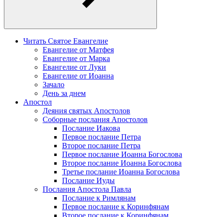
Читать Святое Евангелие
Евангелие от Матфея
Евангелие от Марка
Евангелие от Луки
Евангелие от Иоанна
Зачало
День за днем
Апостол
Деяния святых Апостолов
Соборные послания Апостолов
Послание Иакова
Первое послание Петра
Второе послание Петра
Первое послание Иоанна Богослова
Второе послание Иоанна Богослова
Третье послание Иоанна Богослова
Послание Иуды
Послания Апостола Павла
Послание к Римлянам
Первое послание к Коринфянам
Второе послание к Коринфянам