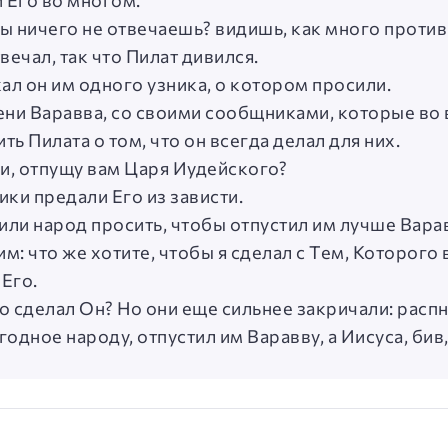
 Его во многом.
 Ты ничего не отвечаешь? видишь, как много проти
твечал, так что Пилат дивился.
ал он им одного узника, о котором просили.
имени Варавва, со своими сообщниками, которые во
ть Пилата о том, что он всегда делал для них.
 ли, отпущу вам Царя Иудейского?
ики предали Его из зависти.
ли народ просить, чтобы отпустил им лучше Варав
л им: что же хотите, чтобы я сделал с Тем, Которо
 Его.
ло сделал Он? Но они еще сильнее закричали: распн
годное народу, отпустил им Варавву, а Иисуса, бив,