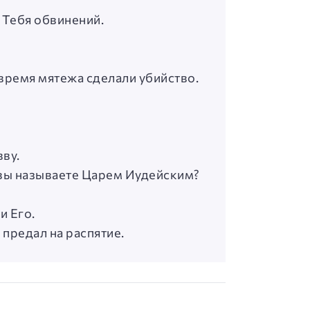
в Тебя обвинений.
 время мятежа сделали убийство.
ву.
го вы называете Царем Иудейским?
и Его.
 предал на распятие.