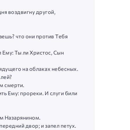
дня воздвигну другой,
аешь? что они против Тебя
 Ему: Ты ли Христос, Сын
рядущего на облаках небесных.
елей?
м смерти.
ить Ему: прореки. И слуги били
ом Назарянином.
передний двор; и запел петух.