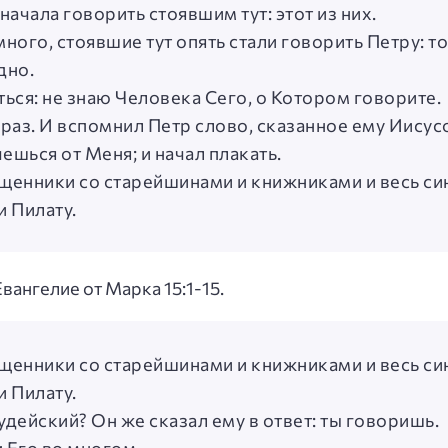
начала говорить стоявшим тут: этот из них.
ного, стоявшие тут опять стали говорить Петру: то
дно.
ться: не знаю Человека Сего, о Котором говорите.
й раз. И вспомнил Петр слово, сказанное ему Иису
шься от Меня; и начал плакать.
щенники со старейшинами и книжниками и весь си
и Пилату.
Евангелие от Марка 15:1-15.
щенники со старейшинами и книжниками и весь си
и Пилату.
удейский? Он же сказал ему в ответ: ты говоришь.