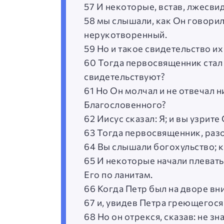
57 И некоторые, встав, лжесви
58 мы слышали, как Он говорил
нерукотворенный.
59 Но и такое свидетельство их
60 Тогда первосвященник стал 
свидетельствуют?
61 Но Он молчал и не отвечал н
Благословенного?
62 Иисус сказал: Я; и вы узри
63 Тогда первосвященник, разо
64 Вы слышали богохульство; к
65 И некоторые начали плевать 
Его по ланитам.
66 Когда Петр был на дворе вн
67 и, увидев Петра греющегося 
68 Но он отрекся, сказав: не з