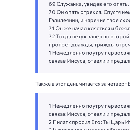
69 Служанка, увидев его опять, 
70 Он опять отрекся. Спустя нем
Галилеянин, и наречие твое схо
71 Он же начал клясться и божи
72 Тогда петух запел во второ
пропоет дважды, трижды отрече
1 Немедленно поутру первосвя
связав Иисуса, отвели и предал
Также в этот день читается за четверг 
1 Немедленно поутру первосвя
связав Иисуса, отвели и предал
2 Пилат спросил Его: Ты Царь И