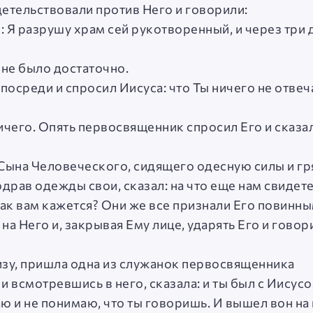
детельствовали против Него и говорили:
: Я разрушу храм сей рукотворенный, и через три 
 не было достаточно.
посреди и спросил Иисуса: что Ты ничего не отвеч
ичего. Опять первосвященник спросил Его и сказал
те Сына Человеческого, сидящего одесную силы и г
драв одежды свои, сказал: на что еще нам свидет
ак вам кажется? Они же все признали Его повинны
на Него и, закрывая Ему лице, ударять Его и говор
изу, пришла одна из служанок первосвященника
и всмотревшись в него, сказала: и ты был с Иисус
наю и не понимаю, что ты говоришь. И вышел вон на 