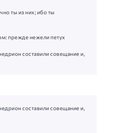
чно ты из них; ибо ты
сом: прежде нежели петух
недрион составили совещание и,
недрион составили совещание и,