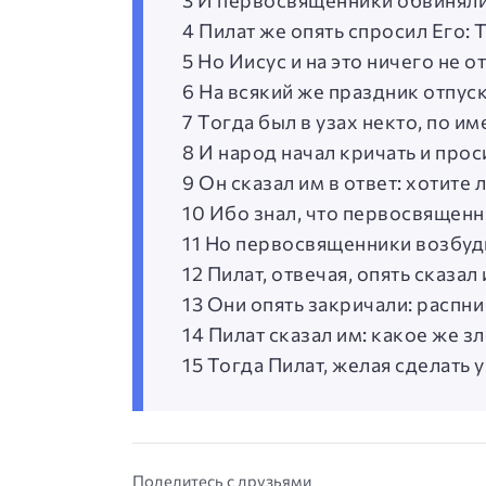
3 И первосвященники обвиняли
4 Пилат же опять спросил Его:
5 Но Иисус и на это ничего не о
6 На всякий же праздник отпуск
7 Тогда был в узах некто, по 
8 И народ начал кричать и проси
9 Он сказал им в ответ: хотите
10 Ибо знал, что первосвященн
11 Но первосвященники возбуди
12 Пилат, отвечая, опять сказа
13 Они опять закричали: распни
14 Пилат сказал им: какое же з
15 Тогда Пилат, желая сделать у
Поделитесь с друзьями