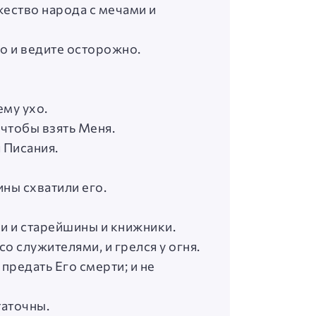
ожество народа с мечами и
го и ведите осторожно.
ему ухо.
 чтобы взять Меня.
я Писания.
ины схватили его.
и и старейшины и книжники.
о служителями, и грелся у огня.
предать Его смерти; и не
таточны.