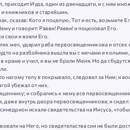
л, приходит Иуда, один из двенадцати, и с ним мн
 и книжников и старейшин.
к, сказав: Кого я поцелую, Тот и есть, возьмите Е
ему и говорит: Равви! Равви! и поцеловал Его.
и свои и взяли Его.
влек меч, ударил раба первосвященникова и отсек 
будто на разбойника вышли вы с мечами и кольями,
в храме и учил, и вы не брали Меня. Но да сбудутс
ли.
о нагому телу в покрывало, следовал за Ним; и во
агой убежал от них.
ященнику; и собрались к нему все первосвященник
, даже внутрь двора первосвященникова; и сидел с
синедрион искали свидетельства на Иисуса, чтобы 
овали на Него, но свидетельства сии не были дос