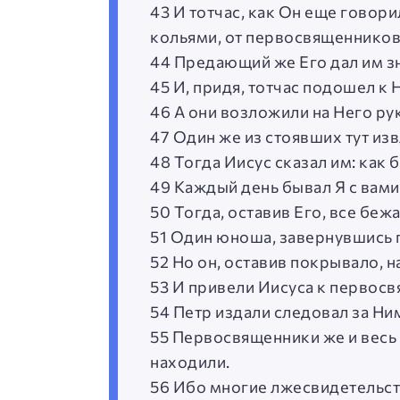
43 И тотчас, как Он еще говори
кольями, от первосвященников
44 Предающий же Его дал им зна
45 И, придя, тотчас подошел к Н
46 А они возложили на Него рук
47 Один же из стоявших тут из
48 Тогда Иисус сказал им: как 
49 Каждый день бывал Я с вами 
50 Тогда, оставив Его, все бежа
51 Один юноша, завернувшись п
52 Но он, оставив покрывало, н
53 И привели Иисуса к первосв
54 Петр издали следовал за Ним
55 Первосвященники же и весь 
находили.
56 Ибо многие лжесвидетельств