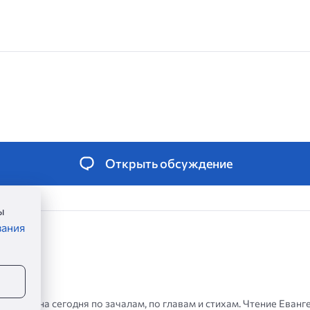
Открыть обсуждение
ы
вания
аглелие на сегодня по зачалам, по главам и стихам. Чтение Еванг