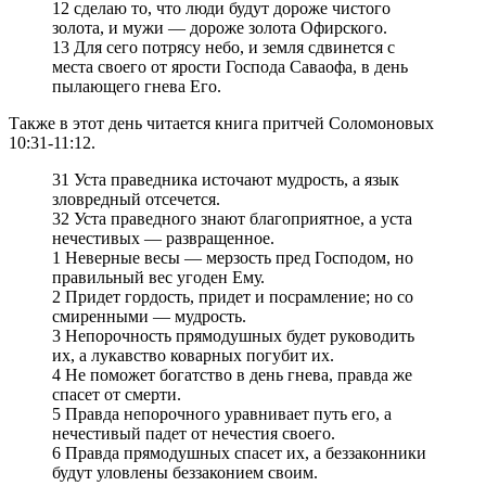
12 сделаю то, что люди будут дороже чистого
золота, и мужи — дороже золота Офирского.
13 Для сего потрясу небо, и земля сдвинется с
места своего от ярости Господа Саваофа, в день
пылающего гнева Его.
Также в этот день читается книга притчей Соломоновых
10:31-11:12.
31 Уста праведника источают мудрость, а язык
зловредный отсечется.
32 Уста праведного знают благоприятное, а уста
нечестивых — развращенное.
1 Неверные весы — мерзость пред Господом, но
правильный вес угоден Ему.
2 Придет гордость, придет и посрамление; но со
смиренными — мудрость.
3 Непорочность прямодушных будет руководить
их, а лукавство коварных погубит их.
4 Не поможет богатство в день гнева, правда же
спасет от смерти.
5 Правда непорочного уравнивает путь его, а
нечестивый падет от нечестия своего.
6 Правда прямодушных спасет их, а беззаконники
будут уловлены беззаконием своим.