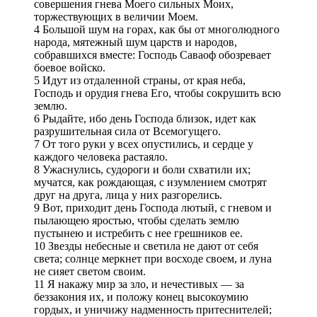
совершения гнева Моего сильных Моих,
торжествующих в величии Моем.
4 Большой шум на горах, как бы от многолюдного
народа, мятежный шум царств и народов,
собравшихся вместе: Господь Саваоф обозревает
боевое войско.
5 Идут из отдаленной страны, от края неба,
Господь и орудия гнева Его, чтобы сокрушить всю
землю.
6 Рыдайте, ибо день Господа близок, идет как
разрушительная сила от Всемогущего.
7 От того руки у всех опустились, и сердце у
каждого человека растаяло.
8 Ужаснулись, судороги и боли схватили их;
мучатся, как рождающая, с изумлением смотрят
друг на друга, лица у них разгорелись.
9 Вот, приходит день Господа лютый, с гневом и
пылающею яростью, чтобы сделать землю
пустынею и истребить с нее грешников ее.
10 Звезды небесные и светила не дают от себя
света; солнце меркнет при восходе своем, и луна
не сияет светом своим.
11 Я накажу мир за зло, и нечестивых — за
беззакония их, и положу конец высокоумию
гордых, и уничижу надменность притеснителей;