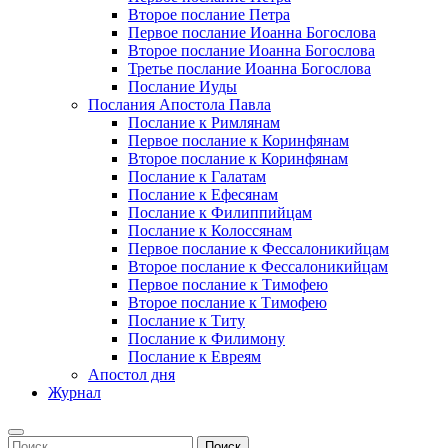
Второе послание Петра
Первое послание Иоанна Богослова
Второе послание Иоанна Богослова
Третье послание Иоанна Богослова
Послание Иуды
Послания Апостола Павла
Послание к Римлянам
Первое послание к Коринфянам
Второе послание к Коринфянам
Послание к Галатам
Послание к Ефесянам
Послание к Филиппийцам
Послание к Колоссянам
Первое послание к Фессалоникийцам
Второе послание к Фессалоникийцам
Первое послание к Тимофею
Второе послание к Тимофею
Послание к Титу
Послание к Филимону
Послание к Евреям
Апостол дня
Журнал
Найти: