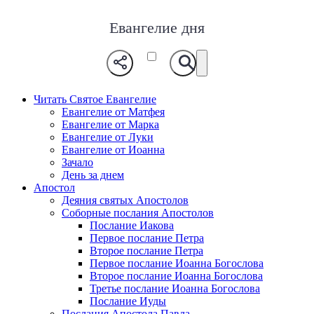
Евангелие дня
Читать Святое Евангелие
Евангелие от Матфея
Евангелие от Марка
Евангелие от Луки
Евангелие от Иоанна
Зачало
День за днем
Апостол
Деяния святых Апостолов
Соборные послания Апостолов
Послание Иакова
Первое послание Петра
Второе послание Петра
Первое послание Иоанна Богослова
Второе послание Иоанна Богослова
Третье послание Иоанна Богослова
Послание Иуды
Послания Апостола Павла