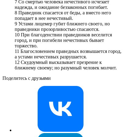
7 Со смертью человека нечестивого исчезает
надежда, и ожидание беззаконных погибает.
8 Праведник спасается от беды, а вместо него
попадает в нее нечестивый.
9 Устами лицемер губит ближнего своего, но
праведники прозорливостью спасаются.
10 При благоденствии праведников веселится
город, и при погибели нечестивых бывает
торжество.
11 Благословением праведных возвышается город,
а устами нечестивых разрушается.
12 Скудоумный высказывает презрение к
ближнему своему; но разумный человек молчит.
Поделитесь с друзьями