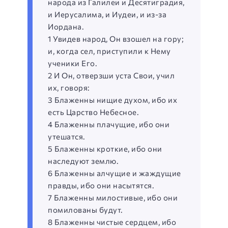
народа из Галилеи и Десятиградия,
и Иерусалима, и Иудеи, и из-за
Иордана.
1 Увидев народ, Он взошел на гору;
и, когда сел, приступили к Нему
ученики Его.
2 И Он, отверзши уста Свои, учил
их, говоря:
3 Блаженны нищие духом, ибо их
есть Царство Небесное.
4 Блаженны плачущие, ибо они
утешатся.
5 Блаженны кроткие, ибо они
наследуют землю.
6 Блаженны алчущие и жаждущие
правды, ибо они насытятся.
7 Блаженны милостивые, ибо они
помилованы будут.
8 Блаженны чистые сердцем, ибо