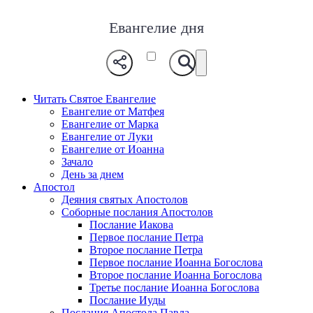
Евангелие дня
Читать Святое Евангелие
Евангелие от Матфея
Евангелие от Марка
Евангелие от Луки
Евангелие от Иоанна
Зачало
День за днем
Апостол
Деяния святых Апостолов
Соборные послания Апостолов
Послание Иакова
Первое послание Петра
Второе послание Петра
Первое послание Иоанна Богослова
Второе послание Иоанна Богослова
Третье послание Иоанна Богослова
Послание Иуды
Послания Апостола Павла