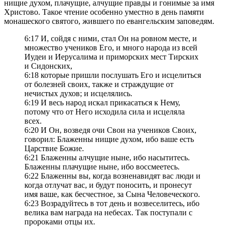
нищие духом, плачущие, алчущие правды и гонимые за имя
Христово. Такое чтение особенно уместно в день памяти
монашеского святого, жившего по евангельским заповедям.
6:17 И, сойдя с ними, стал Он на ровном месте, и
множество учеников Его, и много народа из всей
Иудеи и Иерусалима и приморских мест Тирских
и Сидонских,
6:18 которые пришли послушать Его и исцелиться
от болезней своих, также и страждущие от
нечистых духов; и исцелялись.
6:19 И весь народ искал прикасаться к Нему,
потому что от Него исходила сила и исцеляла
всех.
6:20 И Он, возведя очи Свои на учеников Своих,
говорил: Блаженны нищие духом, ибо ваше есть
Царствие Божие.
6:21 Блаженны алчущие ныне, ибо насытитесь.
Блаженны плачущие ныне, ибо воссмеетесь.
6:22 Блаженны вы, когда возненавидят вас люди и
когда отлучат вас, и будут поносить, и пронесут
имя ваше, как бесчестное, за Сына Человеческого.
6:23 Возрадуйтесь в тот день и возвеселитесь, ибо
велика вам награда на небесах. Так поступали с
пророками отцы их.