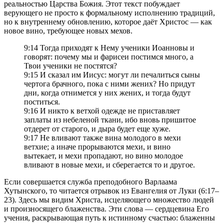
реальностью Царства Божия. Этот текст побуждает
верующего не просто к формальному исполнению традиций,
но к внутреннему обновлению, которое даёт Христос — как
новое вино, требующее новых мехов.
9:14 Тогда приходят к Нему ученики Иоанновы и
говорят: почему мы и фарисеи постимся много, а
Твои ученики не постятся?
9:15 И сказал им Иисус: могут ли печалиться сыны
чертога брачного, пока с ними жених? Но придут
дни, когда отнимется у них жених, и тогда будут
поститься.
9:16 И никто к ветхой одежде не приставляет
заплаты из небеленой ткани, ибо вновь пришитое
отдерет от старого, и дыра будет еще хуже.
9:17 Не вливают также вина молодого в мехи
ветхие; а иначе прорываются мехи, и вино
вытекает, и мехи пропадают, но вино молодое
вливают в новые мехи, и сберегается то и другое.
Если совершается служба преподобного Варлаама
Хутынского, то читается отрывок из Евангелия от Луки (6:17–
23). Здесь мы видим Христа, исцеляющего множество людей
и произносящего блаженства. Эти слова — сердцевина Его
учения, раскрывающая путь к истинному счастью: блаженны