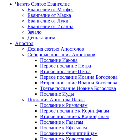
Читать Святое Евангелие
Евангелие от Матфея
Евангелие от Марка
Евангелие от Луки
Евангелие от Иоанна
Зачало
День за днем
Апостол
Деяния святых Апостолов
Соборные послания Апостолов
Послание Иакова
Первое послание Петра
Второе послание Петра
Первое послание Иоанна Богослова
Второе послание Иоанна Богослова
Третье послание Иоанна Богослова
Послание Иуды
Послания Апостола Павла
Послание к Римлянам
Первое послание к Коринфянам
Второе послание к Коринфянам
Послание к Галатам
Послание к Ефесянам
Послание к Филиппийцам
Послание к Колоссянам