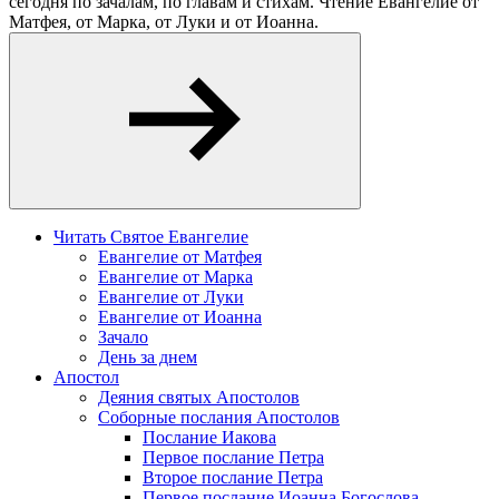
сегодня по зачалам, по главам и стихам. Чтение Евангелие от
Матфея, от Марка, от Луки и от Иоанна.
Читать Святое Евангелие
Евангелие от Матфея
Евангелие от Марка
Евангелие от Луки
Евангелие от Иоанна
Зачало
День за днем
Апостол
Деяния святых Апостолов
Соборные послания Апостолов
Послание Иакова
Первое послание Петра
Второе послание Петра
Первое послание Иоанна Богослова