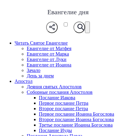
Евангелие дня
Читать Святое Евангелие
Евангелие от Матфея
Евангелие от Марка
Евангелие от Луки
Евангелие от Иоанна
Зачало
День за днем
Апостол
Деяния святых Апостолов
Соборные послания Апостолов
Послание Иакова
Первое послание Петра
Второе послание Петра
Первое послание Иоанна Богослова
Второе послание Иоанна Богослова
Третье послание Иоанна Богослова
Послание Иуды
Послания Апостола Павла