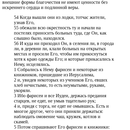
внешние формы благочестия не имеют ценности без
искреннего сердца и подлинной веры.
54 Когда вышли они из лодки, тотчас жители,
узнав Его,
55 обежали всю окрестность ту и начали на
постелях приносить больных туда, где Он, как
слышно было, находился.
56 И куда ни приходил Он, в селения ли, в города
ли, в деревни ли, клали больных на открытых
местах и просили Его, чтобы им прикоснуться
хотя к краю одежды Его; и которые прикасались к
Нему, исцелялись.
1 Собрались к Нему фарисеи и некоторые из
книжников, пришедшие из Иерусалима,
2 и, увидев некоторых из учеников Его, евших
хлеб нечистыми, то есть неумытыми, руками,
укоряли.
3 Ибо фарисеи и все Иудеи, держась предания
старцев, не едят, не умыв тщательно рук;
4 и, придя с торга, не едят не омывшись. Есть и
многое другое, чего они приняли держаться:
наблюдать омовение чаш, кружек, котлов и
скамей.
5 Потом спрашивают Его фарисеи и книжники: