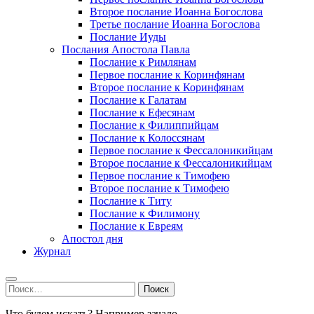
Второе послание Иоанна Богослова
Третье послание Иоанна Богослова
Послание Иуды
Послания Апостола Павла
Послание к Римлянам
Первое послание к Коринфянам
Второе послание к Коринфянам
Послание к Галатам
Послание к Ефесянам
Послание к Филиппийцам
Послание к Колоссянам
Первое послание к Фессалоникийцам
Второе послание к Фессалоникийцам
Первое послание к Тимофею
Второе послание к Тимофею
Послание к Титу
Послание к Филимону
Послание к Евреям
Апостол дня
Журнал
Найти:
Что будем искать? Например,
зачало