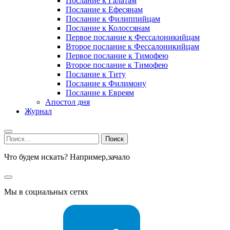
Послание к Галатам
Послание к Ефесянам
Послание к Филиппийцам
Послание к Колоссянам
Первое послание к Фессалоникийцам
Второе послание к Фессалоникийцам
Первое послание к Тимофею
Второе послание к Тимофею
Послание к Титу
Послание к Филимону
Послание к Евреям
Апостол дня
Журнал
Найти:
Что будем искать? Например,
зачало
Мы в социальных сетях