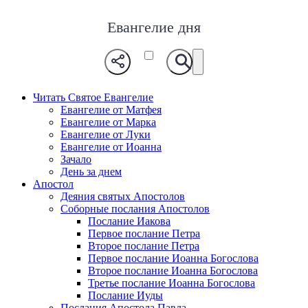
Евангелие дня
Читать Святое Евангелие
Евангелие от Матфея
Евангелие от Марка
Евангелие от Луки
Евангелие от Иоанна
Зачало
День за днем
Апостол
Деяния святых Апостолов
Соборные послания Апостолов
Послание Иакова
Первое послание Петра
Второе послание Петра
Первое послание Иоанна Богослова
Второе послание Иоанна Богослова
Третье послание Иоанна Богослова
Послание Иуды
Послания Апостола Павла