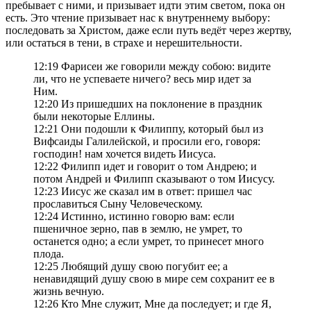
пребывает с ними, и призывает идти этим светом, пока он
есть. Это чтение призывает нас к внутреннему выбору:
последовать за Христом, даже если путь ведёт через жертву,
или остаться в тени, в страхе и нерешительности.
12:19 Фарисеи же говорили между собою: видите
ли, что не успеваете ничего? весь мир идет за
Ним.
12:20 Из пришедших на поклонение в праздник
были некоторые Еллины.
12:21 Они подошли к Филиппу, который был из
Вифсаиды Галилейской, и просили его, говоря:
господин! нам хочется видеть Иисуса.
12:22 Филипп идет и говорит о том Андрею; и
потом Андрей и Филипп сказывают о том Иисусу.
12:23 Иисус же сказал им в ответ: пришел час
прославиться Сыну Человеческому.
12:24 Истинно, истинно говорю вам: если
пшеничное зерно, пав в землю, не умрет, то
останется одно; а если умрет, то принесет много
плода.
12:25 Любящий душу свою погубит ее; а
ненавидящий душу свою в мире сем сохранит ее в
жизнь вечную.
12:26 Кто Мне служит, Мне да последует; и где Я,