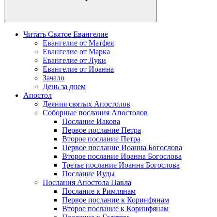
Читать Святое Евангелие
Евангелие от Матфея
Евангелие от Марка
Евангелие от Луки
Евангелие от Иоанна
Зачало
День за днем
Апостол
Деяния святых Апостолов
Соборные послания Апостолов
Послание Иакова
Первое послание Петра
Второе послание Петра
Первое послание Иоанна Богослова
Второе послание Иоанна Богослова
Третье послание Иоанна Богослова
Послание Иуды
Послания Апостола Павла
Послание к Римлянам
Первое послание к Коринфянам
Второе послание к Коринфянам