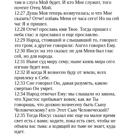
там и слуга Мой будет. И кто Мне служит, того
почтит Отец Мой.
12:27 Душа Моя теперь возмутилась; и что Мне
сказать? Отче! избавь Меня от часа сего! Но на сей
час Я и пришел.
12:28 Отче! прославь имя Твое. Тогда пришел с
неба глас: и прославил и еще прославлю.
12:29 Народ, стоявший и слышавший то, говорил:
это гром; а другие говорили: Ангел говорил Ему.
12:30 Иисус на это сказал: не для Меня был глас
сей, но для народа.
12:31 Ныне суд миру сему; ныне князь мира сего
изгнан будет вон.
12:32 И когда Я вознесен буду от земли, всех
привлеку к Себе.
12:33 Сие говорил Он, давая разуметь, какою
смертью Он умрет.
12:34 Народ отвечал Ему: мы слышали из закона,
что Христос пребывает вовек; как же Ты
говоришь, что должно вознесену быть Сыну
Человеческому? кто Этот Сын Человеческий?
12:35 Тогда Иисус сказал им: еще на малое время
свет есть с вами; ходите, пока есть свет, чтобы не
объяла вас тьма: а ходящий во тьме не знает, куда
идет.