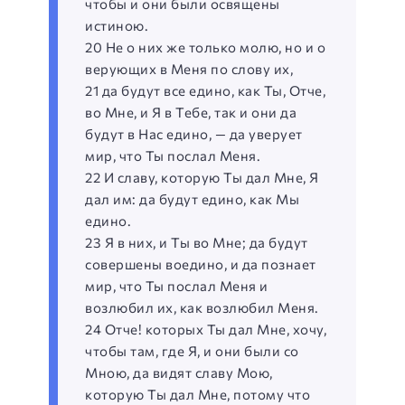
чтобы и они были освящены
истиною.
20 Не о них же только молю, но и о
верующих в Меня по слову их,
21 да будут все едино, как Ты, Отче,
во Мне, и Я в Тебе, так и они да
будут в Нас едино, — да уверует
мир, что Ты послал Меня.
22 И славу, которую Ты дал Мне, Я
дал им: да будут едино, как Мы
едино.
23 Я в них, и Ты во Мне; да будут
совершены воедино, и да познает
мир, что Ты послал Меня и
возлюбил их, как возлюбил Меня.
24 Отче! которых Ты дал Мне, хочу,
чтобы там, где Я, и они были со
Мною, да видят славу Мою,
которую Ты дал Мне, потому что