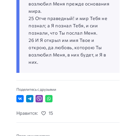
возлюбил Меня прежде основания
мира.
25 Отче праведный! и мир Тебя не
познал; а Я познал Тебя, и сии
познали, что Ты послал Меня.
26 И Я открыл им имя Твое и
открою, да любовь, которою Ты
возлюбил Меня, в них будет, и Я в
них.
Поделитесь с друзьями
Нравится:
15
Предыдущая запись