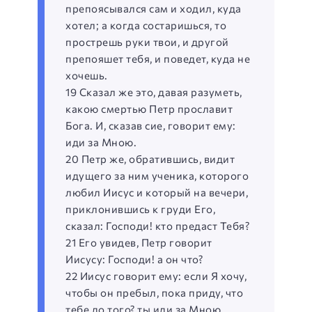
препоясывался сам и ходил, куда
хотел; а когда состаришься, то
прострешь руки твои, и другой
препояшет тебя, и поведет, куда не
хочешь.
19 Сказал же это, давая разуметь,
какою смертью Петр прославит
Бога. И, сказав сие, говорит ему:
иди за Мною.
20 Петр же, обратившись, видит
идущего за ним ученика, которого
любил Иисус и который на вечери,
приклонившись к груди Его,
сказал: Господи! кто предаст Тебя?
21 Его увидев, Петр говорит
Иисусу: Господи! а он что?
22 Иисус говорит ему: если Я хочу,
чтобы он пребыл, пока приду, что
тебе до того? ты иди за Мною.