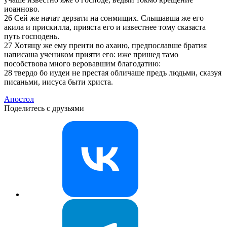
иоанново.
26 Сей же начат дерзати на сонмищих. Слышавша же его
акила и прискилла, прияста его и известнее тому сказаста
путь господень.
27 Хотящу же ему преити во ахаию, предпославше братия
написаша учеником прияти его: иже пришед тамо
пособствова много веровавшим благодатию:
28 твердо бо иудеи не престая обличаше предъ людьми, сказуя
писаньми, иисуса быти христа.
Апостол
Поделитесь с друзьями