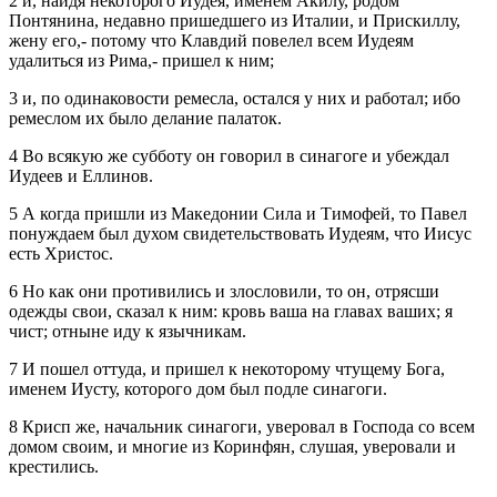
2 и, найдя некоторого Иудея, именем Акилу, родом
Понтянина, недавно пришедшего из Италии, и Прискиллу,
жену его,- потому что Клавдий повелел всем Иудеям
удалиться из Рима,- пришел к ним;
3 и, по одинаковости ремесла, остался у них и работал; ибо
ремеслом их было делание палаток.
4 Во всякую же субботу он говорил в синагоге и убеждал
Иудеев и Еллинов.
5 А когда пришли из Македонии Сила и Тимофей, то Павел
понуждаем был духом свидетельствовать Иудеям, что Иисус
есть Христос.
6 Но как они противились и злословили, то он, отрясши
одежды свои, сказал к ним: кровь ваша на главах ваших; я
чист; отныне иду к язычникам.
7 И пошел оттуда, и пришел к некоторому чтущему Бога,
именем Иусту, которого дом был подле синагоги.
8 Крисп же, начальник синагоги, уверовал в Господа со всем
домом своим, и многие из Коринфян, слушая, уверовали и
крестились.