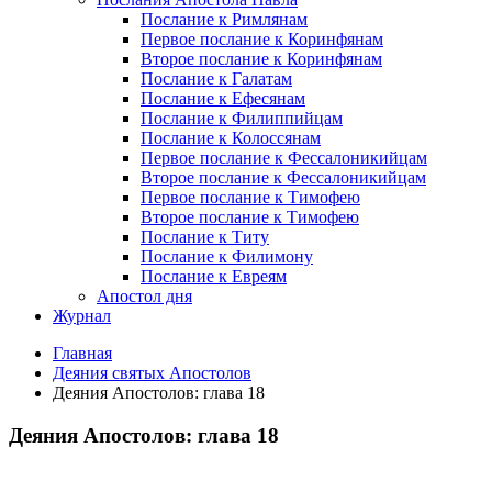
Послание к Римлянам
Первое послание к Коринфянам
Второе послание к Коринфянам
Послание к Галатам
Послание к Ефесянам
Послание к Филиппийцам
Послание к Колоссянам
Первое послание к Фессалоникийцам
Второе послание к Фессалоникийцам
Первое послание к Тимофею
Второе послание к Тимофею
Послание к Титу
Послание к Филимону
Послание к Евреям
Апостол дня
Журнал
Главная
Деяния святых Апостолов
Деяния Апостолов: глава 18
Деяния Апостолов: глава 18