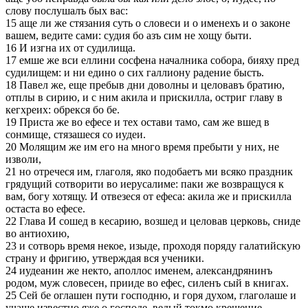
слову послушалъ бых вас:
15 аще ли же стязания суть о словеси и о именехъ и о законе
вашем, ведите сами: судия бо азъ сим не хощу быти.
16 И изгна их от судилища.
17 емше же вси еллини сосфена началника собора, бияху пред
судилищем: и ни едино о сих галлиону радение бысть.
18 Павел же, еще пребыв дни доволны и целовавъ братию,
отплы в сирию, и с ним акила и прискилла, остриг главу в
кегхреих: обрекся бо бе.
19 Приста же во ефесе и тех остави тамо, сам же вшед в
сонмище, стязашеся со иудеи.
20 Молящим же им его на много время пребыти у них, не
изволи,
21 но отречеся им, глаголя, яко подобаетъ ми всяко праздник
грядущий сотворити во иерусалиме: паки же возвращуся к
вам, богу хотящу. И отвезеся от ефеса: акила же и прискилла
остаста во ефесе.
22 Глава И сошед в кесарию, возшед и целовав церковь, сниде
во антиохию,
23 и сотворь время некое, изыде, проходя поряду галатийскую
страну и фригию, утверждая вся ученики.
24 иудеанин же некто, аполлос именем, александрянинъ
родом, муж словесен, прииде во ефес, силенъ сый в книгах.
25 Сей бе оглашен пути господню, и горя духом, глаголаше и
учаше известно яже о господе, ведый токмо крещение