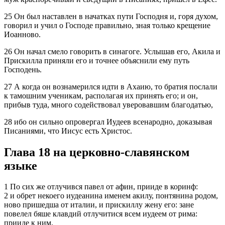
25 Он был наставлен в начатках пути Господня и, горя духом,
говорил и учил о Господе правильно, зная только крещение
Иоанново.
26 Он начал смело говорить в синагоге. Услышав его, Акила и
Прискилла приняли его и точнее объяснили ему путь
Господень.
27 А когда он вознамерился идти в Ахаию, то братия послали
к тамошним ученикам, располагая их принять его; и он,
прибыв туда, много содействовал уверовавшим благодатью,
28 ибо он сильно опровергал Иудеев всенародно, доказывая
Писаниями, что Иисус есть Христос.
Глава 18 на церковно-славянском
языке
1 По сих же отлучився павел от афин, прииде в коринф:
2 и обрет некоего иудеанина именем акилу, понтянина родом,
ново пришедша от италии, и прискиллу жену его: зане
повелел бяше клавдий отлучитися всем иудеем от рима:
прииде к ним,