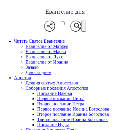
Евангелие дня
Читать Святое Евангелие
Евангелие от Матфея
Евангелие от Марка
Евангелие от Луки
Евангелие от Иоанна
Зачало
День за днем
Апостол
Деяния святых Апостолов
Соборные послания Апостолов
Послание Иакова
Первое послание Петра
Второе послание Петра
Первое послание Иоанна Богослова
Второе послание Иоанна Богослова
Третье послание Иоанна Богослова
Послание Иуды
Послания Апостола Павла