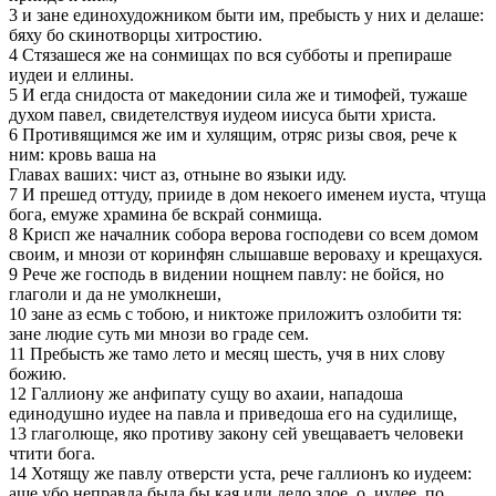
3 и зане единохудожником быти им, пребысть у них и делаше:
бяху бо скинотворцы хитростию.
4 Стязашеся же на сонмищах по вся субботы и препираше
иудеи и еллины.
5 И егда снидоста от македонии сила же и тимофей, тужаше
духом павел, свидетелствуя иудеом иисуса быти христа.
6 Противящимся же им и хулящим, отряс ризы своя, рече к
ним: кровь ваша на
Главах ваших: чист аз, отныне во языки иду.
7 И прешед оттуду, прииде в дом некоего именем иуста, чтуща
бога, емуже храмина бе вскрай сонмища.
8 Крисп же началник собора верова господеви со всем домом
своим, и мнози от коринфян слышавше вероваху и крещахуся.
9 Рече же господь в видении нощнем павлу: не бойся, но
глаголи и да не умолкнеши,
10 зане аз есмь с тобою, и никтоже приложитъ озлобити тя:
зане людие суть ми мнози во граде сем.
11 Пребысть же тамо лето и месяц шесть, учя в них слову
божию.
12 Галлиону же анфипату сущу во ахаии, нападоша
единодушно иудее на павла и приведоша его на судилище,
13 глаголюще, яко противу закону сей увещаваетъ человеки
чтити бога.
14 Хотящу же павлу отверсти уста, рече галлионъ ко иудеем:
аще убо неправда была бы кая или дело злое, о, иудее, по