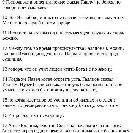
9 Господь же в видении ночью сказал Павлу: не бойся, но
говори и не умолкай,
10 ибо Я с тобою, и никто не сделает тебе зла, потому что у
Меня много людей в этом городе.
11 И он оставался там год и шесть месяцев, поучая их слову
Божию.
12 Между тем, во время проконсульства Галлиона в Ахаии,
напали Иудеи единодушно на Павла и привели его пред
судилище,
13 говоря, что он учит людей чтить Бога не по закону.
14 Когда же Павел хотел открыть уста, Галлион сказал
Иудеям: Иудеи! если бы какая-нибудь была обида или злой
умысел, то я имел бы причину выслушать вас,
15 но когда идет спор об учении и об именах и о законе
вашем, то разбирайте сами; я не хочу быть судьею в этом.
16 И прогнал их от судилища.
17 А все Еллины, схватив Сосфена, начальника синагоги,
били его перед судилищем; и Галлион нимало не беспокоился