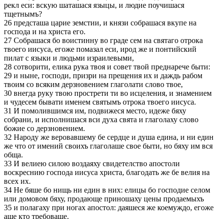
рекл еси: вскую шаташася языцы, и людие поучишася
тщетнымъ?
26 предсташа царие земстии, и князи собрашася вкупе на
господа и на христа его.
27 Собрашася бо воистинну во граде сем на святаго отрока
твоего иисуса, егоже помазал еси, ирод же и понтийский
пилат с языки и людьми израилевыми,
28 сотворити, елика рука твоя и совет твой преднарече быти:
29 и ныне, господи, призри на прещения их и даждь рабом
твоим со всяким дерзновением глаголати слово твое,
30 внегда руку твою прострети ти во исцеления, и знамением
и чудесем бывати именем святымъ отрока твоего иисуса.
31 И помолившимся им, подвижеся место, идеже бяху
собрани, и исполнишася вси духа свята и глаголаху слово
божие со дерзновением.
32 Народу же веровавшему бе сердце и душа едина, и ни един
же что от имений своихъ глаголаше свое быти, но бяху им вся
обща.
33 И велиею силою воздаяху свидетелство апостоли
воскреснию господа иисуса христа, благодать же бе велия на
всех их.
34 Не бяше бо нищь ни един в них: елицы бо господие селом
или домовом бяху, продающе приношаху цены продаемыхъ
35 и полагаху при ногах апостол: даяшеся же коемуждо, егоже
аще кто требоваше.