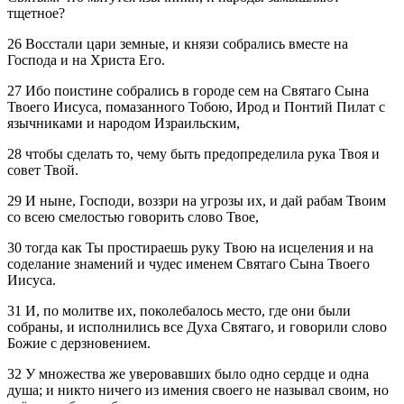
тщетное?
26 Восстали цари земные, и князи собрались вместе на
Господа и на Христа Его.
27 Ибо поистине собрались в городе сем на Святаго Сына
Твоего Иисуса, помазанного Тобою, Ирод и Понтий Пилат с
язычниками и народом Израильским,
28 чтобы сделать то, чему быть предопределила рука Твоя и
совет Твой.
29 И ныне, Господи, воззри на угрозы их, и дай рабам Твоим
со всею смелостью говорить слово Твое,
30 тогда как Ты простираешь руку Твою на исцеления и на
соделание знамений и чудес именем Святаго Сына Твоего
Иисуса.
31 И, по молитве их, поколебалось место, где они были
собраны, и исполнились все Духа Святаго, и говорили слово
Божие с дерзновением.
32 У множества же уверовавших было одно сердце и одна
душа; и никто ничего из имения своего не называл своим, но