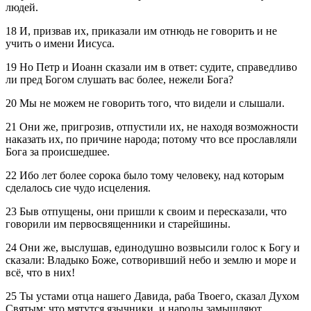
людей.
18 И, призвав их, приказали им отнюдь не говорить и не
учить о имени Иисуса.
19 Но Петр и Иоанн сказали им в ответ: судите, справедливо
ли пред Богом слушать вас более, нежели Бога?
20 Мы не можем не говорить того, что видели и слышали.
21 Они же, пригрозив, отпустили их, не находя возможности
наказать их, по причине народа; потому что все прославляли
Бога за происшедшее.
22 Ибо лет более сорока было тому человеку, над которым
сделалось сие чудо исцеления.
23 Быв отпущены, они пришли к своим и пересказали, что
говорили им первосвященники и старейшины.
24 Они же, выслушав, единодушно возвысили голос к Богу и
сказали: Владыко Боже, сотворивший небо и землю и море и
всё, что в них!
25 Ты устами отца нашего Давида, раба Твоего, сказал Духом
Святым: что мятутся язычники, и народы замышляют