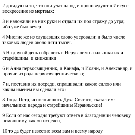
2 досадуя на то, что они учат народ и проповедуют в Иисусе
воскресение из мертвых;
3 и наложили на них руки и отдали их под стражу до утра;
ибо уже был вечер.
4 Многие же из слушавших слово уверовали; и было число
таковых людей около пяти тысяч.
5 На другой день собрались в Иерусалим начальники их и
старейшины, и книжники,
6 и Анна первосвященник, и Каиафа, и Иоанн, и Александр, и
прочие из рода первосвященнического;
7 и, поставив их посреди, спрашивали: какою силою или
каким именем вы сделали это?
8 Тогда Петр, исполнившись Духа Святаго, сказал им:
начальники народа и старейшины Израильские!
9 Если от нас сегодня требуют ответа в благодеянии человеку
немощному, как он исцелен,
10 то да будет известно всем вам и всему народу