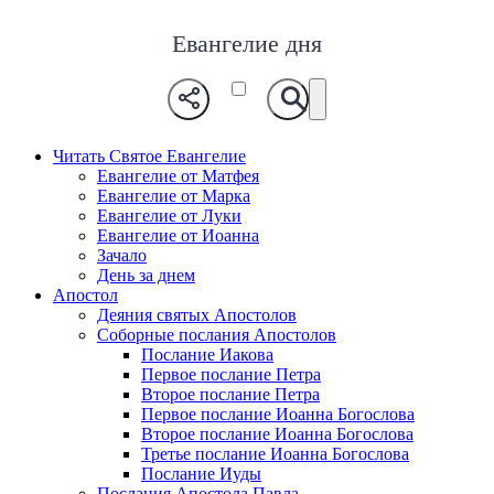
Евангелие дня
Читать Святое Евангелие
Евангелие от Матфея
Евангелие от Марка
Евангелие от Луки
Евангелие от Иоанна
Зачало
День за днем
Апостол
Деяния святых Апостолов
Соборные послания Апостолов
Послание Иакова
Первое послание Петра
Второе послание Петра
Первое послание Иоанна Богослова
Второе послание Иоанна Богослова
Третье послание Иоанна Богослова
Послание Иуды
Послания Апостола Павла