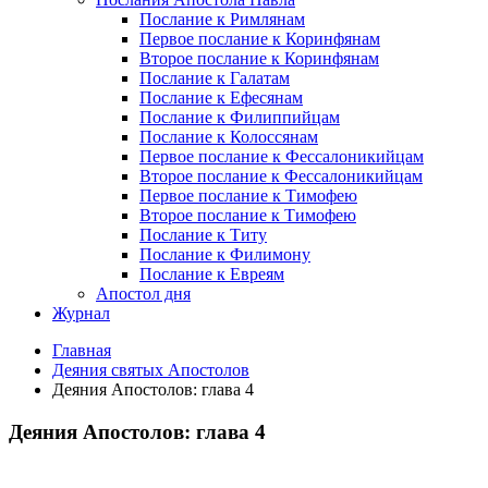
Послание к Римлянам
Первое послание к Коринфянам
Второе послание к Коринфянам
Послание к Галатам
Послание к Ефесянам
Послание к Филиппийцам
Послание к Колоссянам
Первое послание к Фессалоникийцам
Второе послание к Фессалоникийцам
Первое послание к Тимофею
Второе послание к Тимофею
Послание к Титу
Послание к Филимону
Послание к Евреям
Апостол дня
Журнал
Главная
Деяния святых Апостолов
Деяния Апостолов: глава 4
Деяния Апостолов: глава 4