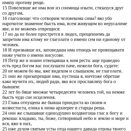
имяху противу рещи.
15 Повелевше же има вон из сонмища изыти, стязахуся друг
со другом,
16 глаголюще: что сотворим человекома сима? яко убо
нарочитое знамение бысть има, всем живущим во иерусалиме
яве, и не можемъ отврещися:
17 но да не более прострется в людех, прещениемъ да
запретим има ктому не глаголати о имени сем ни единому от
человек.
18 И призвавше их, заповедаша има отнюдъ не провещавати
ниже учити о имени иисусове.
19 Петр же и иоанн отвещавша к ним реста: аще праведно
есть пред богом вас послушати паче, нежели бога, судите:
20 не можем бо мы, яже видехом и слышахом, не глаголати.
21 они же призапрещше има, пустиша я, ничтоже обретше
како мучити их, людий ради, яко вси прославляху бога о
бывшем:
22 лет бо бяше множае четыредесяти человекъ той, на немже
бысть чудо сие исцеления.
23 Глава отпущена же бывша приидоста ко своим и
возвестиста, елика к нима архиерее и старцы реша.
24 они же слышавше единодушно воздвигоша глас к богу и
рекоша: владыко, ты, боже, сотворивый небо и землю и море и
вся, яже в них,
25 иже духом святым усты отца нашего давида отрока твоего