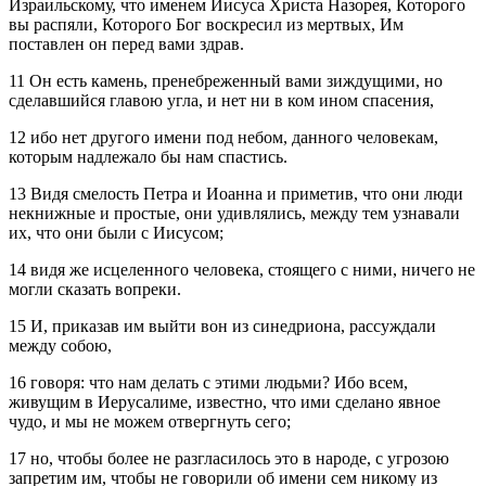
Израильскому, что именем Иисуса Христа Назорея, Которого
вы распяли, Которого Бог воскресил из мертвых, Им
поставлен он перед вами здрав.
11 Он есть камень, пренебреженный вами зиждущими, но
сделавшийся главою угла, и нет ни в ком ином спасения,
12 ибо нет другого имени под небом, данного человекам,
которым надлежало бы нам спастись.
13 Видя смелость Петра и Иоанна и приметив, что они люди
некнижные и простые, они удивлялись, между тем узнавали
их, что они были с Иисусом;
14 видя же исцеленного человека, стоящего с ними, ничего не
могли сказать вопреки.
15 И, приказав им выйти вон из синедриона, рассуждали
между собою,
16 говоря: что нам делать с этими людьми? Ибо всем,
живущим в Иерусалиме, известно, что ими сделано явное
чудо, и мы не можем отвергнуть сего;
17 но, чтобы более не разгласилось это в народе, с угрозою
запретим им, чтобы не говорили об имени сем никому из