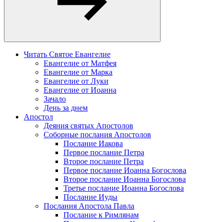
Читать Святое Евангелие
Евангелие от Матфея
Евангелие от Марка
Евангелие от Луки
Евангелие от Иоанна
Зачало
День за днем
Апостол
Деяния святых Апостолов
Соборные послания Апостолов
Послание Иакова
Первое послание Петра
Второе послание Петра
Первое послание Иоанна Богослова
Второе послание Иоанна Богослова
Третье послание Иоанна Богослова
Послание Иуды
Послания Апостола Павла
Послание к Римлянам