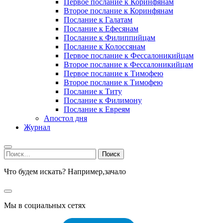
Первое послание к Коринфянам
Второе послание к Коринфянам
Послание к Галатам
Послание к Ефесянам
Послание к Филиппийцам
Послание к Колоссянам
Первое послание к Фессалоникийцам
Второе послание к Фессалоникийцам
Первое послание к Тимофею
Второе послание к Тимофею
Послание к Титу
Послание к Филимону
Послание к Евреям
Апостол дня
Журнал
Найти:
Что будем искать? Например,
зачало
Мы в социальных сетях