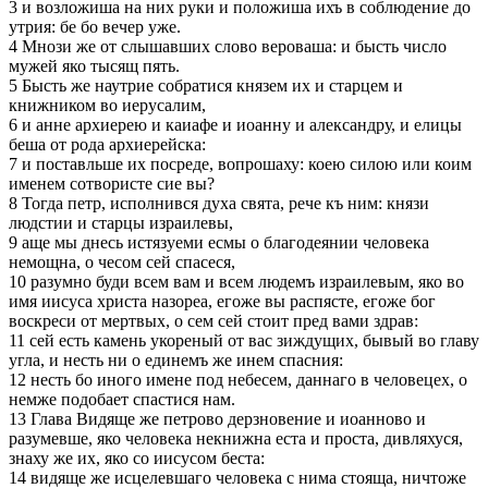
3 и возложиша на них руки и положиша ихъ в соблюдение до
утрия: бе бо вечер уже.
4 Мнози же от слышавших слово вероваша: и бысть число
мужей яко тысящ пять.
5 Бысть же наутрие собратися князем их и старцем и
книжником во иерусалим,
6 и анне архиерею и каиафе и иоанну и александру, и елицы
беша от рода архиерейска:
7 и поставльше их посреде, вопрошаху: коею силою или коим
именем сотвористе сие вы?
8 Тогда петр, исполнився духа свята, рече къ ним: князи
людстии и старцы израилевы,
9 аще мы днесь истязуеми есмы о благодеянии человека
немощна, о чесом сей спасеся,
10 разумно буди всем вам и всем людемъ израилевым, яко во
имя иисуса христа назореа, егоже вы распясте, егоже бог
воскреси от мертвых, о сем сей стоит пред вами здрав:
11 сей есть камень укореный от вас зиждущих, бывый во главу
угла, и несть ни о единемъ же инем спасния:
12 несть бо иного имене под небесем, даннаго в человецех, о
немже подобает спастися нам.
13 Глава Видяще же петрово дерзновение и иоанново и
разумевше, яко человека некнижна еста и проста, дивляхуся,
знаху же их, яко со иисусом беста:
14 видяще же исцелевшаго человека с нима стояща, ничтоже