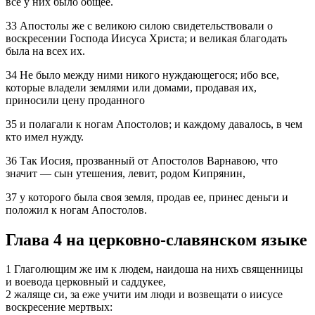
всё у них было общее.
33 Апостолы же с великою силою свидетельствовали о
воскресении Господа Иисуса Христа; и великая благодать
была на всех их.
34 Не было между ними никого нуждающегося; ибо все,
которые владели землями или домами, продавая их,
приносили цену проданного
35 и полагали к ногам Апостолов; и каждому давалось, в чем
кто имел нужду.
36 Так Иосия, прозванный от Апостолов Варнавою, что
значит — сын утешения, левит, родом Кипрянин,
37 у которого была своя земля, продав ее, принес деньги и
положил к ногам Апостолов.
Глава 4 на церковно-славянском языке
1 Глаголющим же им к людем, наидоша на нихъ священницы
и воевода церковный и саддукее,
2 жаляще си, за еже учити им люди и возвещати о иисусе
воскресение мертвых: