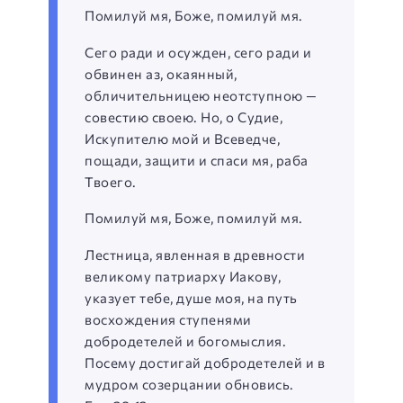
Помилуй мя, Боже, помилуй мя.
Сего ради и осужден, сего ради и
обвинен аз, окаянный,
обличительницею неотступною —
совестию своею. Но, о Судие,
Искупителю мой и Всеведче,
пощади, защити и спаси мя, раба
Твоего.
Помилуй мя, Боже, помилуй мя.
Лестница, явленная в древности
великому патриарху Иакову,
указует тебе, душе моя, на путь
восхождения ступенями
добродетелей и богомыслия.
Посему достигай добродетелей и в
мудром созерцании обновись.