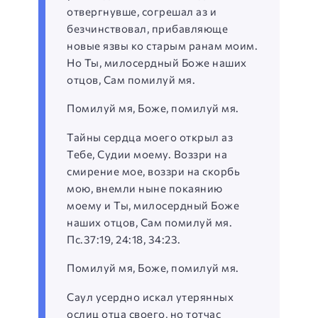
отвергнувше, согрешал аз и
безчинствовал, прибавляюще
новые язвы ко старым ранам моим.
Но Ты, милосердный Боже наших
отцов, Сам помилуй мя.
Помилуй мя, Боже, помилуй мя.
Тайны сердца моего открыл аз
Тебе, Судии моему. Воззри на
смирение мое, воззри на скорбь
мою, внемли ныне покаянию
моему и Ты, милосердный Боже
наших отцов, Сам помилуй мя.
Пс.37:19, 24:18, 34:23.
Помилуй мя, Боже, помилуй мя.
Саул усердно искал утерянных
ослиц отца своего, но тотчас