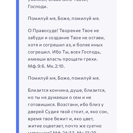
Господи.
Помилуй мя, Боже, помилуй мя.
О Правосуде! Творение Твое не
забуди и создание Твое не остави,
хотя и согрешил аз, и более иных
согрешил. Ибо Ты, всех Господь,
имееши власть прощати грехи.
Мф.9:6. Мк.2:10.
Помилуй мя, Боже, помилуй мя.
Близится кончина, душе, близится,
но ты не думаеши о сем и не
готовишися. Возстани, ибо близ у
дверей Судия твой стоит, и, яко сон,
время твое бежит и, яко цвет,
житие оцветает, почто же суетно
мятешися? Мф.24:33. Мк.13:29.