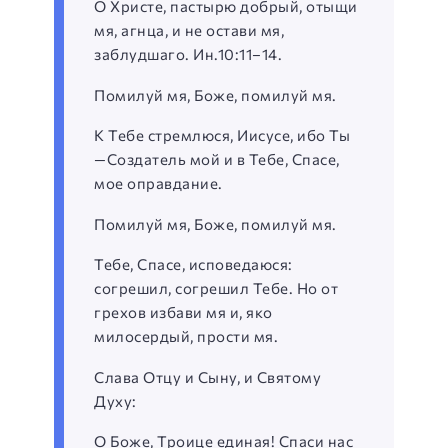
О Христе, пастырю добрый, отыщи
мя, агнца, и не остави мя,
заблудшаго. Ин.10:11–14.
Помилуй мя, Боже, помилуй мя.
К Тебе стремлюся, Иисусе, ибо Ты
—Создатель мой и в Тебе, Спасе,
мое оправдание.
Помилуй мя, Боже, помилуй мя.
Тебе, Спасе, исповедаюся:
согрешил, согрешил Тебе. Но от
грехов избави мя и, яко
милосердый, прости мя.
Слава Отцу и Сыну, и Святому
Духу:
О Боже, Троице единая! Спаси нас