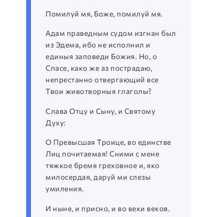
Помилуй мя, Боже, помилуй мя.
Адам праведным судом изгнан был
из Эдема, ибо не исполнил и
единыя заповеди Божия. Но, о
Спасе, како же аз пострадаю,
непрестанно отвергающий все
Твои животворныя глаголы?
Слава Отцу и Сыну, и Святому
Духу:
О Превысшая Троице, во единстве
Лиц почитаемая! Сними с мене
тяжкое бремя греховное и, яко
милосердая, даруй ми слезы
умиления.
И ныне, и присно, и во веки веков.