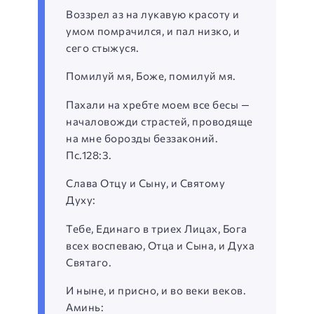
Воззрел аз на лукавую красоту и
умом помрачился, и пал низко, и
сего стыжуся.
Помилуй мя, Боже, помилуй мя.
Пахали на хребте моем все бесы —
началовожди страстей, проводяще
на мне борозды беззаконий.
Пс.128:3.
Слава Отцу и Сыну, и Святому
Духу:
Тебе, Единаго в триех Лицах, Бога
всех воспеваю, Отца и Сына, и Духа
Святаго.
И ныне, и присно, и во веки веков.
Аминь: