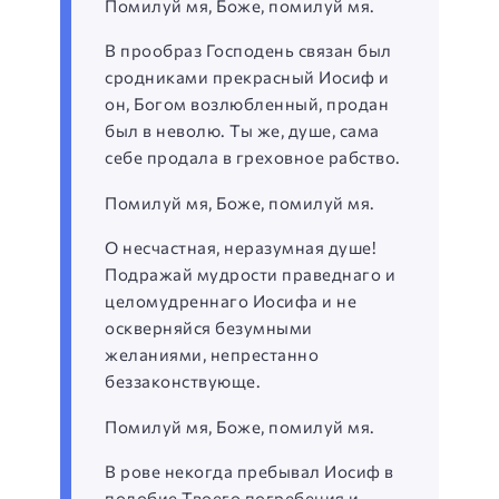
Помилуй мя, Боже, помилуй мя.
В прообраз Господень связан был
сродниками прекрасный Иосиф и
он, Богом возлюбленный, продан
был в неволю. Ты же, душе, сама
себе продала в греховное рабство.
Помилуй мя, Боже, помилуй мя.
О несчастная, неразумная душе!
Подражай мудрости праведнаго и
целомудреннаго Иосифа и не
оскверняйся безумными
желаниями, непрестанно
беззаконствующе.
Помилуй мя, Боже, помилуй мя.
В рове некогда пребывал Иосиф в
подобие Твоего погребения и