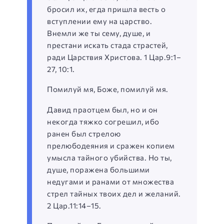
бросил их, егда пришла весть о
вступлении ему на царство.
Внемли же ты сему, душе, и
престани искать стада страстей,
ради Царствия Христова. 1 Цар.9:1–
27, 10:1.
Помилуй мя, Боже, помилуй мя.
Давид праотцем был, но и он
некогда тяжко согрешил, ибо
ранен был стрелою
прелюбодеяния и сражен копием
умысла тайного убийства. Но ты,
душе, поражена большими
недугами и ранами от множества
стрел тайных твоих дел и желаний.
2 Цар.11:14–15.