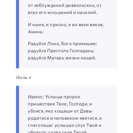
от заблуждений диавольских, от
всех его искушений и насилий.
И ныне, и присно, и во веки веков.
Аминь:
Радуйся Лоно, Бога приемшее;
радуйся Престоле Господень;
радуйся Матерь жизни нашей.
Песнь 4
Ирмос: Услыша пророк
пришествие Твое, Господи, и
убояся, яко хощеши от Девы
родитися и человеком явитися, и
глаголаше: услышах слух Твой и
убояхся; слава силе Твоей,