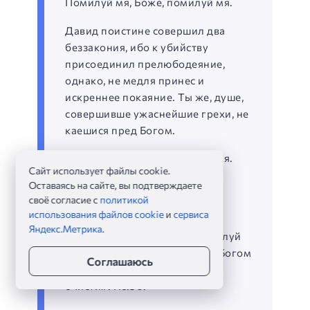
Помилуй мя, Боже, помилуй мя.
Давид поистине совершил два
беззакония, ибо к убийству
присоединил прелюбодеяние,
однако, не медля принес и
искреннее покаяние. Ты же, душе,
совершивше ужаснейшие грехи, не
каешися пред Богом.
Помилуй мя, Боже, помилуй мя.
Сайт использует файлы cookie.
Оставаясь на сайте, вы подтверждаете
Давид, словно живописец,
своё согласие с
политикой
начертал некогда песнь, во
использования файлов cookie
и
сервиса
обличение совершенных им
Яндекс.Метрика
.
злодеяний, взывающе: «Помилуй
мя, ибо пред Тобою, Единым Богом
Соглашаюсь
всех, согрешил и Ты Сам мя
очисти». Пс.50.