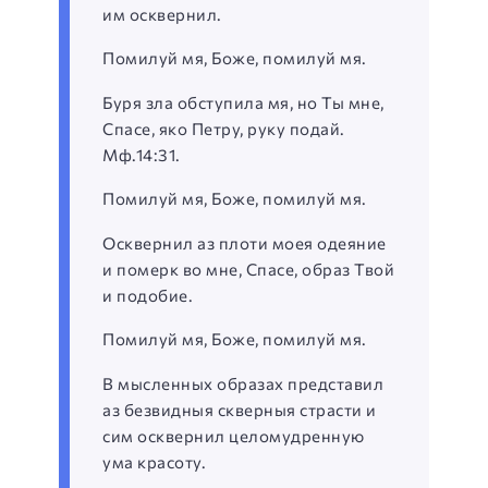
им осквернил.
Помилуй мя, Боже, помилуй мя.
Буря зла обступила мя, но Ты мне,
Спасе, яко Петру, руку подай.
Мф.14:31.
Помилуй мя, Боже, помилуй мя.
Осквернил аз плоти моея одеяние
и померк во мне, Спасе, образ Твой
и подобие.
Помилуй мя, Боже, помилуй мя.
В мысленных образах представил
аз безвидныя скверныя страсти и
сим осквернил целомудренную
ума красоту.