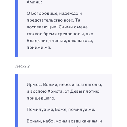
Аминь:
О Богородице, надеждо и
предстательство всех, Тя
воспевающих! Сними с мене
тяжкое бремя греховное и, яко
Владычица чистая, кающагося,
приими мя.
Песнь 2
Ирмос: Вонми, небо, и возглаголю,
и воспою Христа, от Девы плотию
пришедшаго.
Помилуй мя, Боже, помилуй мя.
Вонми, небо, моим воздыханиям, и