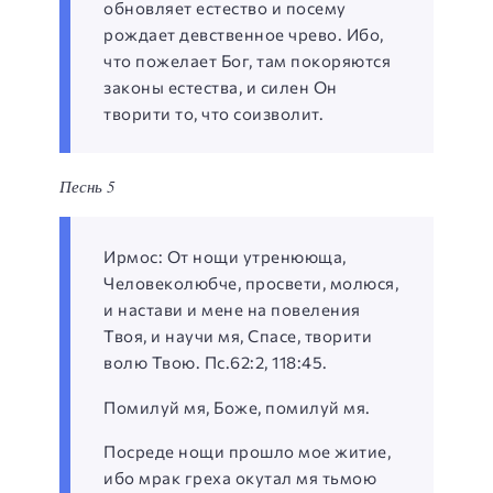
обновляет естество и посему
рождает девственное чрево. Ибо,
что пожелает Бог, там покоряются
законы естества, и силен Он
творити то, что соизволит.
Песнь 5
Ирмос: От нощи утренююща,
Человеколюбче, просвети, молюся,
и настави и мене на повеления
Твоя, и научи мя, Спасе, творити
волю Твою. Пс.62:2, 118:45.
Помилуй мя, Боже, помилуй мя.
Посреде нощи прошло мое житие,
ибо мрак греха окутал мя тьмою