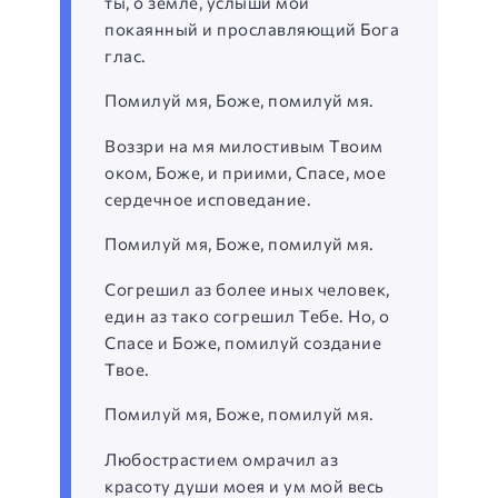
ты, о земле, услыши мой
покаянный и прославляющий Бога
глас.
Помилуй мя, Боже, помилуй мя.
Воззри на мя милостивым Твоим
оком, Боже, и приими, Спасе, мое
сердечное исповедание.
Помилуй мя, Боже, помилуй мя.
Согрешил аз более иных человек,
един аз тако согрешил Тебе. Но, о
Спасе и Боже, помилуй создание
Твое.
Помилуй мя, Боже, помилуй мя.
Любострастием омрачил аз
красоту души моея и ум мой весь