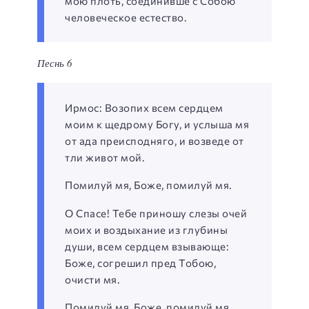
мою плоть, соединивше с Собою
человеческое естество.
Песнь 6
Ирмос: Возопих всем сердцем
моим к щедрому Богу, и услыша мя
от ада преисподняго, и возведе от
тли живот мой.
Помилуй мя, Боже, помилуй мя.
О Спасе! Тебе приношу слезы очей
моих и воздыхание из глубины
души, всем сердцем взывающе:
Боже, согрешил пред Тобою,
очисти мя.
Помилуй мя, Боже, помилуй мя.