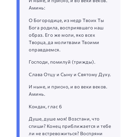
И ныне, и присно, и во веки веков.
Аминь:
О Богородице, из недр Твоих Ты
Бога родила, восприявшаго наш
образ. Его же моли, яко всех
Творца, да молитвами Твоими
оправдаемся.
Господи, помилуй (трижды).
Слава Отцу и Сыну и Святому Духу.
И ныне, и присно, и во веки веков.
Аминь.
Кондак, глас 6
Душе, душе моя! Возстани, что
спиши? Конец приближается и тебе
ли не встревожиться? Воспряни