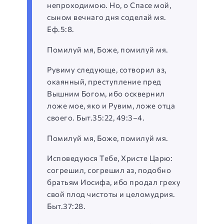
непроходимою. Но, о Спасе мой,
сыном вечнаго дня соделай мя.
Еф.5:8.
Помилуй мя, Боже, помилуй мя.
Рувиму следующе, сотворил аз,
окаянный, преступление пред
Вышним Богом, ибо осквернил
ложе мое, яко и Рувим, ложе отца
своего. Быт.35:22, 49:3–4.
Помилуй мя, Боже, помилуй мя.
Исповедуюся Тебе, Христе Царю:
согрешил, согрешил аз, подобно
братьям Иосифа, ибо продал греху
свой плод чистоты и целомудрия.
Быт.37:28.