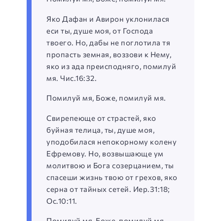
Яко Дафан и Авирон уклонилася
еси ты, душе моя, от Господа
твоего. Но, дабы не поглотила тя
пропасть земная, воззови к Нему,
яко из ада преисподняго, помилуй
мя. Чис.16:32.
Помилуй мя, Боже, помилуй мя.
Свирепеюще от страстей, яко
буйная телица, ты, душе моя,
уподобилася непокорному колену
Ефремову. Но, возвышающе ум
молитвою и Бога созерцанием, ты
спасеши жизнь твою от грехов, яко
серна от тайных сетей. Иер.31:18;
Ос.10:11.
Помилуй мя, Боже, помилуй мя.