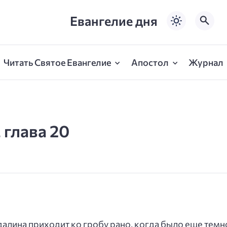
Евангелие дня
Читать Святое Евангелие
Апостол
Журнал
 глава 20
лина приходит ко гробу рано, когда было еще темно, 