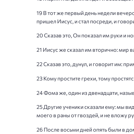
19 В тот же первый день недели вечеро
пришел Иисус, и стал посреди, и говори
20 Сказав это, Он показал им руки и н
21 Иисус же сказал им вторично: мир в
22 Сказав это, дунул, и говорит им: пр
23 Кому простите грехи, тому простятся
24 Фома же, один из двенадцати, назыв
25 Другие ученики сказали ему: мы виде
моего в раны от гвоздей, и не вложу р
26 После восьми дней опять были в до