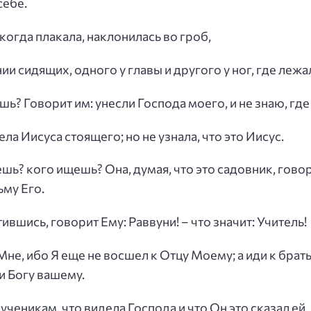
себе.
, когда плакала, наклонилась во гроб,
ии сидящих, одного у главы и другого у ног, где лежа
ешь? Говорит им: унесли Господа моего, и не знаю, гд
ела Иисуса стоящего; но не узнала, что это Иисус.
ешь? кого ищешь? Она, думая, что это садовник, говор
ьму Его.
ившись, говорит Ему: Раввуни! – что значит: Учитель!
 Мне, ибо Я еще не восшел к Отцу Моему; а иди к бра
и Богу вашему.
ченикам, что видела Господа и что Он это сказал ей.