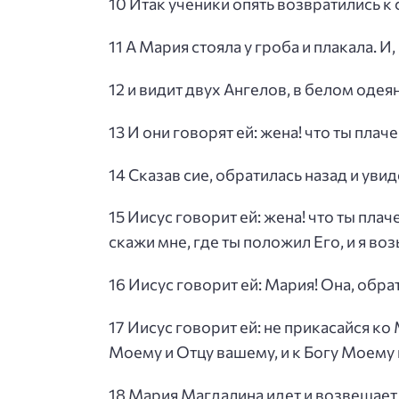
10 Итак ученики опять возвратились к 
11 А Мария стояла у гроба и плакала. И
12 и видит двух Ангелов, в белом одеян
13 И они говорят ей: жена! что ты плач
14 Сказав сие, обратилась назад и увид
15 Иисус говорит ей: жена! что ты плач
скажи мне, где ты положил Его, и я воз
16 Иисус говорит ей: Мария! Она, обрат
17 Иисус говорит ей: не прикасайся ко
Моему и Отцу вашему, и к Богу Моему 
18 Мария Магдалина идет и возвещает у