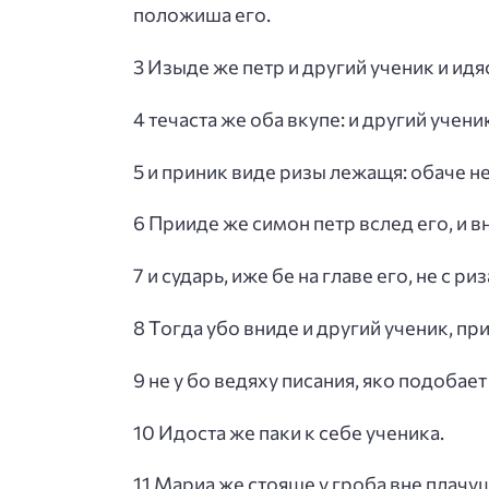
положиша его.
3 Изыде же петр и другий ученик и идя
4 течаста же оба вкупе: и другий учен
5 и приник виде ризы лежащя: обаче не
6 Прииде же симон петр вслед его, и в
7 и сударь, иже бе на главе его, не с 
8 Тогда убо вниде и другий ученик, пр
9 не у бо ведяху писания, яко подобае
10 Идоста же паки к себе ученика.
11 Мариа же стояше у гроба вне плачу