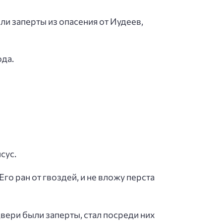
ли заперты из опасения от Иудеев,
ода.
сус.
Его ран от гвоздей, и не вложу перста
двери были заперты, стал посреди них