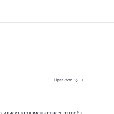
Нравится:
9
и видит, что камень отвален от гроба.