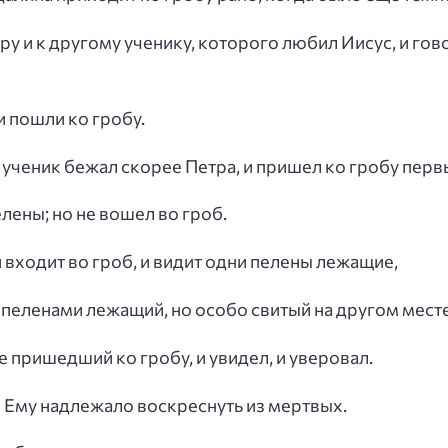
ру и к другому ученику, которого любил Иисус, и гово
и пошли ко гробу.
 ученик бежал скорее Петра, и пришел ко гробу перв
лены; но не вошел во гроб.
и входит во гроб, и видит одни пелены лежащие,
е с пеленами лежащий, но особо свитый на другом месте
е пришедший ко гробу, и увидел, и уверовал.
то Ему надлежало воскреснуть из мертвых.