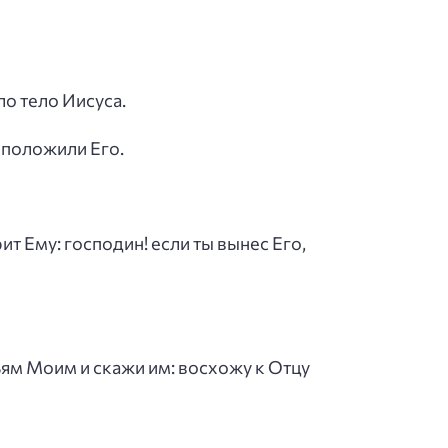
ло тело Иисуса.
е положили Его.
ит Ему: господин! если ты вынес Его,
тьям Моим и скажи им: восхожу к Отцу