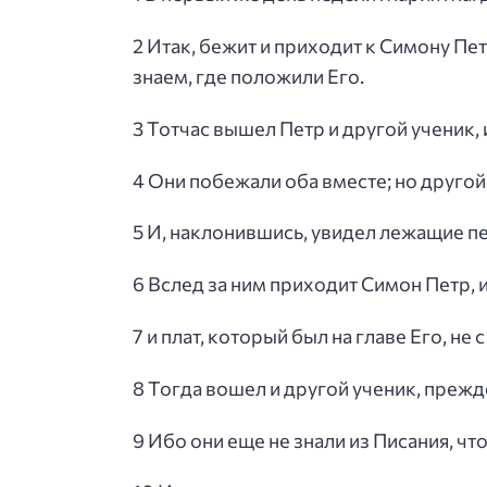
2 Итак, бежит и приходит к Симону Пет
знаем, где положили Его.
3 Тотчас вышел Петр и другой ученик, 
4 Они побежали оба вместе; но другой
5 И, наклонившись, увидел лежащие пе
6 Вслед за ним приходит Симон Петр, 
7 и плат, который был на главе Его, н
8 Тогда вошел и другой ученик, прежд
9 Ибо они еще не знали из Писания, ч