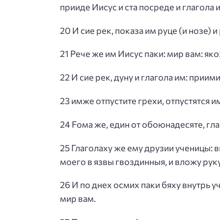
прииде Иисус и ста посреде и глагола и
20 И сие рек, показа им руце (и нозе)
21 Рече же им Иисус паки: мир вам: як
22 И сие рек, дуну и глагола им: приими
23 имже отпустите грехи, отпустятся и
24 Fома же, един от обоюнадесяте, гла
25 Глаголаху же ему друзии ученицы: в
моего в язвы гвоздинныя, и вложу руку
26 И по днех осмих паки бяху внутрь у
мир вам.