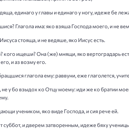
едяща, единаго у главы и единаго у ногу, идеже бе ле
ешися? Глагола има: яко взяша Господа моего, и не ве
Иисуса стояща, и не ведяше, яко Иисус есть.
и? кого ищеши? Она (же) мнящи, яко вертоградарь есть
его, и аз возму его.
обращшися глагола ему: раввуни, еже глаголется, учит
е, не у бо взыдох ко Отцу моему: иди же ко братии мо
ему.
ающи учеником, яко виде Господа, и сия рече ей.
от суббот, и дверем затворенным, идеже бяху ученицы 