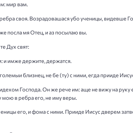
м: мир вам.
 и ребра своя. Возрадовашася убо ученицы, видевше Г
оже посла мя Отец, и аз посылаю вы.
те Дух свят:
м: и имже держите, держатся.
големыи близнец, не бе (ту) с ними, егда прииде Иису
идехом Господа. Он же рече им: аще не вижу на руку 
 мою в ребра его, не иму веры.
ченицы его, и фома с ними. Прииде Иисус дверем затво