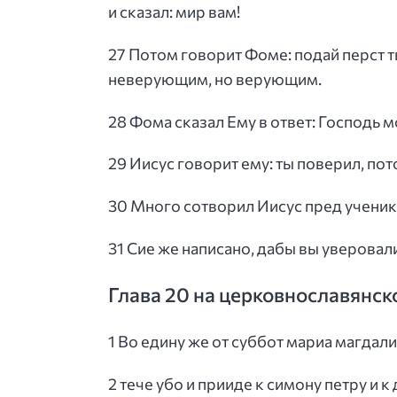
и сказал: мир вам!
27 Потом говорит Фоме: подай перст т
неверующим, но верующим.
28 Фома сказал Ему в ответ: Господь м
29 Иисус говорит ему: ты поверил, п
30 Много сотворил Иисус пред ученика
31 Сие же написано, дабы вы уверовали
Глава 20 на церковнославянск
1 Во едину же от суббот мариа магдалин
2 тече убо и прииде к симону петру и к