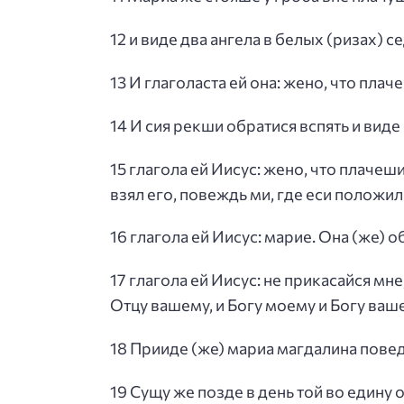
12 и виде два ангела в белых (ризах) с
13 И глаголаста ей она: жено, что плач
14 И сия рекши обратися вспять и виде 
15 глагола ей Иисус: жено, что плачеш
взял его, повеждь ми, где еси положил 
16 глагола ей Иисус: марие. Она (же) 
17 глагола ей Иисус: не прикасайся мн
Отцу вашему, и Богу моему и Богу ваш
18 Прииде (же) мариа магдалина повед
19 Сущу же позде в день той во едину 