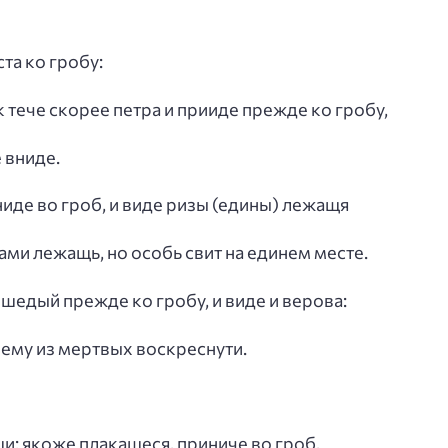
ста ко гробу:
ик тече скорее петра и прииде прежде ко гробу,
 вниде.
ниде во гроб, и виде ризы (едины) лежащя
ризами лежащь, но особь свит на единем месте.
ишедый прежде ко гробу, и виде и верова:
т ему из мертвых воскреснути.
щи: якоже плакашеся, приниче во гроб,