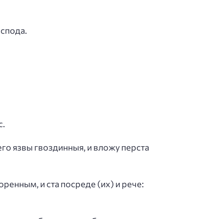
оспода.
с.
его язвы гвоздинныя, и вложу перста
ренным, и ста посреде (их) и рече: