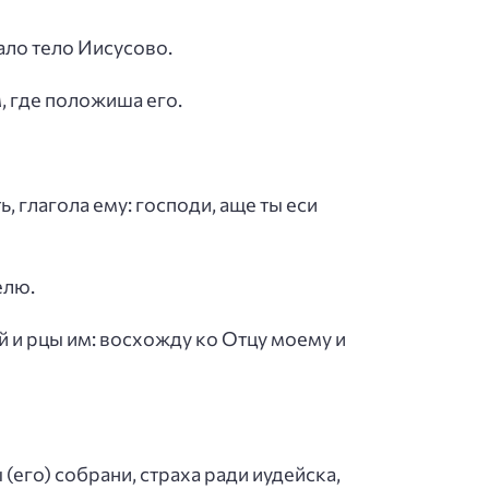
жало тело Иисусово.
м, где положиша его.
, глагола ему: господи, аще ты еси
елю.
ей и рцы им: восхожду ко Отцу моему и
(его) собрани, страха ради иудейска,