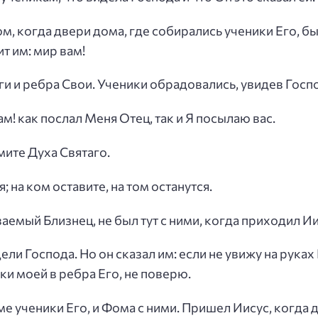
м, когда двери дома, где собирались ученики Его, бы
т им: мир вам!
оги и ребра Свои. Ученики обрадовались, увидев Госп
ам! как послал Меня Отец, так и Я посылаю вас.
имите Духа Святаго.
; на ком оставите, на том останутся.
аемый Близнец, не был тут с ними, когда приходил Ии
ли Господа. Но он сказал им: если не увижу на руках 
уки моей в ребра Его, не поверю.
ме ученики Его, и Фома с ними. Пришел Иисус, когда 