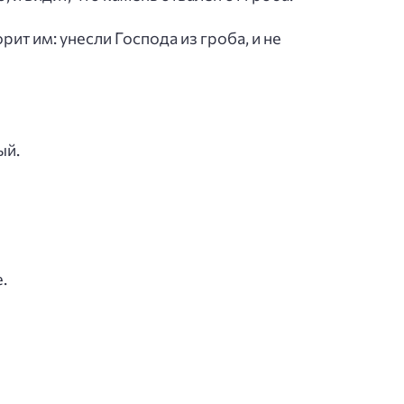
рит им: унесли Господа из гроба, и не
ый.
.