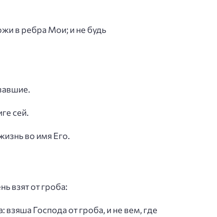
жи в ребра Мои; и не будь
вавшие.
ге сей.
жизнь во имя Его.
нь взят от гроба:
: взяша Господа от гроба, и не вем, где