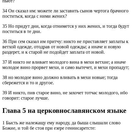
пьют?
34 Он сказал им: можете ли заставить сынов чертога брачного
поститься, когда с ними жених?
35 Но придут дни, когда отнимется у них жених, и тогда будут
поститься в те дни.
36 При сем сказал им притчу: никто не приставляет заплаты к
ветхой одежде, отодрав от новой одежды; а иначе и новую
раздерет, и к старой не подойдет заплата от новой.
37 И никто не вливает молодого вина в мехи ветхие; а иначе
молодое вино прорвет мехи, и само вытечет, и мехи пропадут;
38 но молодое вино должно вливать в мехи новые; тогда
сбережется и то и другое.
39 И никто, пив старое вино, не захочет тотчас молодого, ибо
говорит: старое лучше.
Глава 5 на церковнославянском языке
1 Бысть же належащу ему народу, да быша слышали слово
Божие, и той бе стоя при езере геннисаретсте: