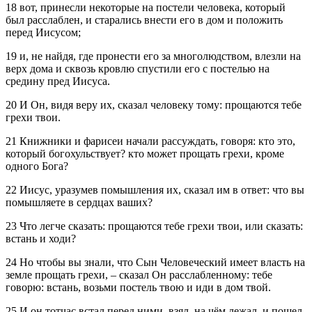
18 вот, принесли некоторые на постели человека, который
был расслаблен, и старались внести его в дом и положить
перед Иисусом;
19 и, не найдя, где пронести его за многолюдством, влезли на
верх дома и сквозь кровлю спустили его с постелью на
средину пред Иисуса.
20 И Он, видя веру их, сказал человеку тому: прощаются тебе
грехи твои.
21 Книжники и фарисеи начали рассуждать, говоря: кто это,
который богохульствует? кто может прощать грехи, кроме
одного Бога?
22 Иисус, уразумев помышления их, сказал им в ответ: что вы
помышляете в сердцах ваших?
23 Что легче сказать: прощаются тебе грехи твои, или сказать:
встань и ходи?
24 Но чтобы вы знали, что Сын Человеческий имеет власть на
земле прощать грехи, – сказал Он расслабленному: тебе
говорю: встань, возьми постель твою и иди в дом твой.
25 И он тотчас встал перед ними, взял, на чём лежал, и пошел