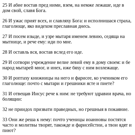
25 И абие востав пред ними, взем, на немже лежаше, иде в
дом свой, славя Бога.
26 И ужас прият всех, и славляху Бога: и исполнишася страха,
глаголюще, яко видехом преславная днесь.
27 И посем изыде, и узре мытаря именем левию, седяща на
мытнице, и рече ему: иди по мне.
28 И оставль вся, востав вслед его иде.
29 И сотвори учреждение велие левий ему в дому своем: и бе
народ мытарей мног, и инех, иже бяху с ним возлежаще.
30 И роптаху книжницы на него и фарисее, ко учеником его
глаголюще: почто с мытари и грешники ясте и пиете?
31 И отвещав Иисус рече к ним: не требуют здравии врача, но
болящии:
32 не приидох призвати праведных, но грешныя в покаяние.
33 Они же реша к нему: почто ученицы иоанновы постятся
часто и молитвы творят, такожде и фарисейстии, а твои ядят и
пиют?