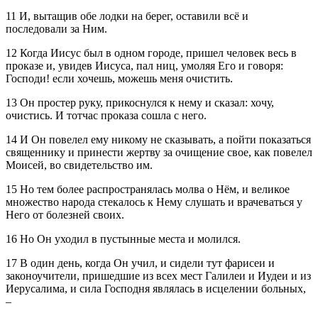
11 И, вытащив обе лодки на берег, оставили всё и
последовали за Ним.
12 Когда Иисус был в одном городе, пришел человек весь в
проказе и, увидев Иисуса, пал ниц, умоляя Его и говоря:
Господи! если хочешь, можешь меня очистить.
13 Он простер руку, прикоснулся к нему и сказал: хочу,
очистись. И тотчас проказа сошла с него.
14 И Он повелел ему никому не сказывать, а пойти показаться
священнику и принести жертву за очищение свое, как повелел
Моисей, во свидетельство им.
15 Но тем более распространялась молва о Нём, и великое
множество народа стекалось к Нему слушать и врачеваться у
Него от болезней своих.
16 Но Он уходил в пустынные места и молился.
17 В один день, когда Он учил, и сидели тут фарисеи и
законоучители, пришедшие из всех мест Галилеи и Иудеи и из
Иерусалима, и сила Господня являлась в исцелении больных,
–