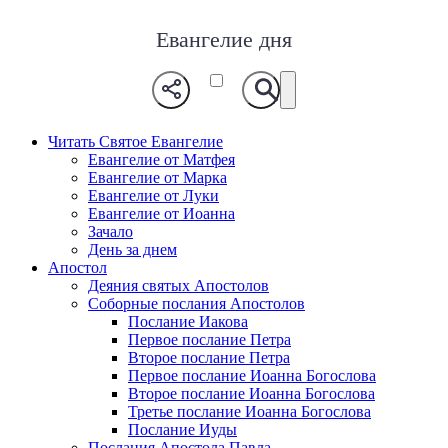
Евангелие дня
Читать Святое Евангелие
Евангелие от Матфея
Евангелие от Марка
Евангелие от Луки
Евангелие от Иоанна
Зачало
День за днем
Апостол
Деяния святых Апостолов
Соборные послания Апостолов
Послание Иакова
Первое послание Петра
Второе послание Петра
Первое послание Иоанна Богослова
Второе послание Иоанна Богослова
Третье послание Иоанна Богослова
Послание Иуды
Послания Апостола Павла