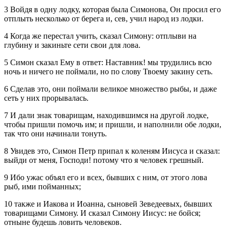
3 Войдя в одну лодку, которая была Симонова, Он просил его
отплыть несколько от берега и, сев, учил народ из лодки.
4 Когда же перестал учить, сказал Симону: отплыви на
глубину и закиньте сети свои для лова.
5 Симон сказал Ему в ответ: Наставник! мы трудились всю
ночь и ничего не поймали, но по слову Твоему закину сеть.
6 Сделав это, они поймали великое множество рыбы, и даже
сеть у них прорывалась.
7 И дали знак товарищам, находившимся на другой лодке,
чтобы пришли помочь им; и пришли, и наполнили обе лодки,
так что они начинали тонуть.
8 Увидев это, Симон Петр припал к коленям Иисуса и сказал:
выйди от меня, Господи! потому что я человек грешный.
9 Ибо ужас объял его и всех, бывших с ним, от этого лова
рыб, ими пойманных;
10 также и Иакова и Иоанна, сыновей Зеведеевых, бывших
товарищами Симону. И сказал Симону Иисус: не бойся;
отныне будешь ловить человеков.