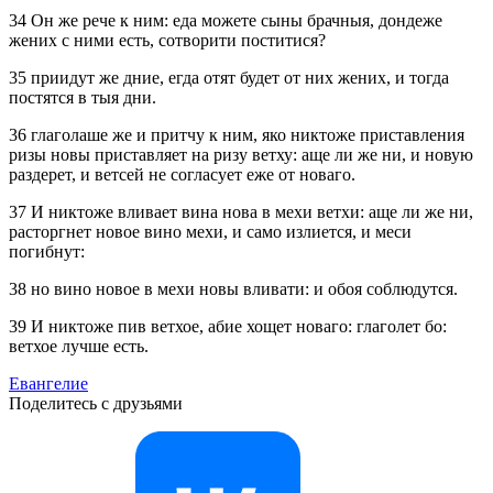
34 Он же рече к ним: еда можете сыны брачныя, дондеже
жених с ними есть, сотворити поститися?
35 приидут же дние, егда отят будет от них жених, и тогда
постятся в тыя дни.
36 глаголаше же и притчу к ним, яко никтоже приставления
ризы новы приставляет на ризу ветху: аще ли же ни, и новую
раздерет, и ветсей не согласует еже от новаго.
37 И никтоже вливает вина нова в мехи ветхи: аще ли же ни,
расторгнет новое вино мехи, и само излиется, и меси
погибнут:
38 но вино новое в мехи новы вливати: и обоя соблюдутся.
39 И никтоже пив ветхое, абие хощет новаго: глаголет бо:
ветхое лучше есть.
Евангелие
Поделитесь с друзьями