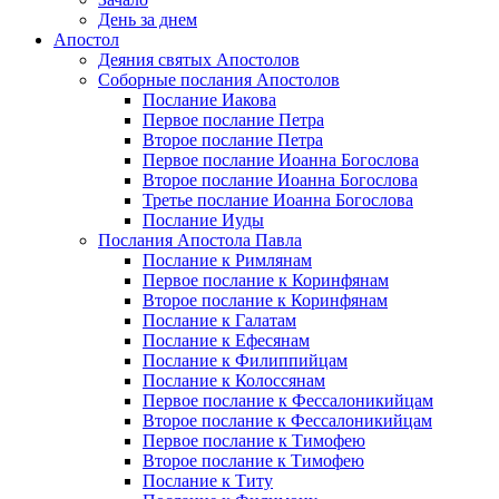
День за днем
Апостол
Деяния святых Апостолов
Соборные послания Апостолов
Послание Иакова
Первое послание Петра
Второе послание Петра
Первое послание Иоанна Богослова
Второе послание Иоанна Богослова
Третье послание Иоанна Богослова
Послание Иуды
Послания Апостола Павла
Послание к Римлянам
Первое послание к Коринфянам
Второе послание к Коринфянам
Послание к Галатам
Послание к Ефесянам
Послание к Филиппийцам
Послание к Колоссянам
Первое послание к Фессалоникийцам
Второе послание к Фессалоникийцам
Первое послание к Тимофею
Второе послание к Тимофею
Послание к Титу