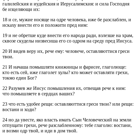
галилейския и иудейския и Иерусалимския: и сила Господня
бе изцеляющи их:
18 и се, мужие носяще на одре человека, иже бе разслаблен, и
искаху внести его и положити пред ним:
19 и не обретше куде внести его народа ради, взлезше на храм,
сквозе скуделы низвесиша его со одром на среду пред Иисуса.
20 И видев веру их, рече ему: человече, оставляюттися греси
твои.
21 И начаша помышляти книжницы и фарисее, глаголюще:
кто есть сей, иже глаголет хулы? кто может оставляти грехи,
токмо един Бог?
22 Разумев же Иисус помышления их, отвещав рече к ним:
что помышляете в сердцах ваших?
23 что есть удобее рещи: оставляюттися греси твои? или рещи:
востани и ходи?
24 но да увесте, яко власть имать Сын Человеческий на земли
отпущати грехи, рече разслабленному: тебе глаголю: востани,
и возми одр твой, и иди в дом твой.