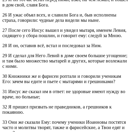
в дом свой, славя Бога.
26 И ужас объял всех, и славили Бога и, быв исполнены
страха, говорили: чудные дела видели мы ныне.
27 После сего Иисус вышел и увидел мытаря, именем Левия,
сидящего у сбора пошлин, и говорит ему: следуй за Мною.
28 И он, оставив всё, встал и последовал за Ним.
29 И сделал для Него Левий в доме своем большое угощение;
и там было множество мытарей и других, которые возлежали
с ними.
30 Книжники же и фарисеи роптали и говорили ученикам
Его: зачем вы едите и пьете с мытарями и грешниками?
31 Иисус же сказал им в ответ: не здоровые имеют нужду во
враче, но больные;
32 Я пришел призвать не праведников, а грешников к
покаянию.
33 Они же сказали Ему: почему ученики Иоанновы постятся
часто и молитвы творят, также и фарисейские, а Твои едят и