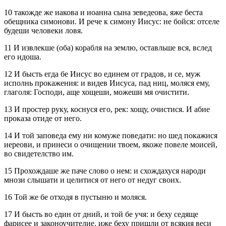
10 такожде же иакова и иоанна сына зеведеова, яже беста
обещника симонови. И рече к симону Иисус: не бойся: отселе
будеши человеки ловя.
11 И извлекше (оба) корабля на землю, оставльше вся, вслед
его идоша.
12 И бысть егда бе Иисус во единем от градов, и се, муж
исполнь прокажения: и видев Иисуса, пад ниц, моляся ему,
глаголя: Господи, аще хощеши, можеши мя очистити.
13 И простер руку, коснуся его, рек: хощу, очистися. И абие
проказа отиде от него.
14 И той заповеда ему ни комуже поведати: но шед покажися
иереови, и принеси о очищении твоем, якоже повеле моисей,
во свидетелство им.
15 Прохождаше же паче слово о нем: и схождахуся народи
мнози слышати и целитися от него от недуг своих.
16 Той же бе отходя в пустыню и моляся.
17 И бысть во един от дний, и той бе учя: и беху седяще
фарисее и законоучителие, иже беху пришли от всякия веси