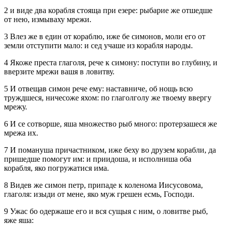
2 и виде два корабля стояща при езере: рыбарие же отшедше
от нею, измываху мрежи.
3 Влез же в един от кораблю, иже бе симонов, моли его от
земли отступити мало: и сед учаше из корабля народы.
4 Якоже преста глаголя, рече к симону: поступи во глубину, и
вверзите мрежи вашя в ловитву.
5 И отвещав симон рече ему: наставниче, об нощь всю
труждшеся, ничесоже яхом: по глаголголу же твоему ввергу
мрежу.
6 И се сотворше, яша множество рыб много: протерзашеся же
мрежа их.
7 И помануша причастником, иже беху во друзем корабли, да
пришедше помогут им: и приидоша, и исполниша оба
корабля, яко погружатися има.
8 Видев же симон петр, припаде к коленома Иисусовома,
глаголя: изыди от мене, яко муж грешен есмь, Господи.
9 Ужас бо одержаше его и вся сущыя с ним, о ловитве рыб,
яже яша: