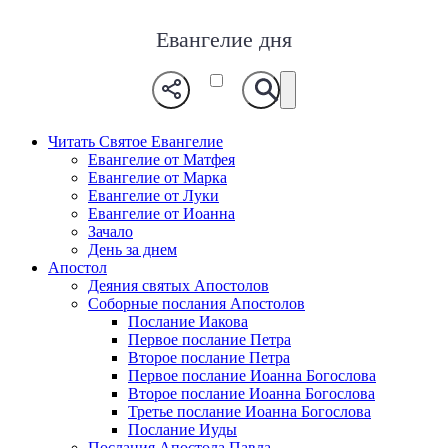
Евангелие дня
Читать Святое Евангелие
Евангелие от Матфея
Евангелие от Марка
Евангелие от Луки
Евангелие от Иоанна
Зачало
День за днем
Апостол
Деяния святых Апостолов
Соборные послания Апостолов
Послание Иакова
Первое послание Петра
Второе послание Петра
Первое послание Иоанна Богослова
Второе послание Иоанна Богослова
Третье послание Иоанна Богослова
Послание Иуды
Послания Апостола Павла