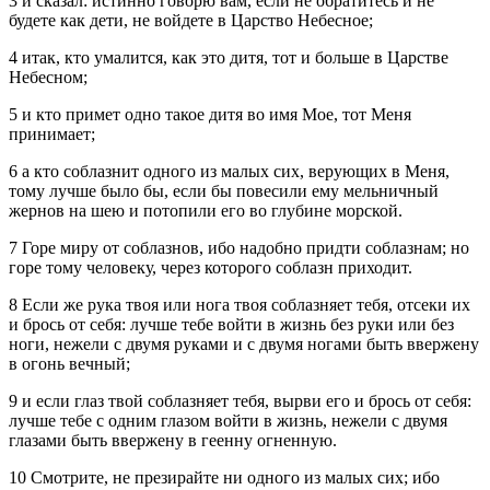
3 и сказал: истинно говорю вам, если не обратитесь и не
будете как дети, не войдете в Царство Небесное;
4 итак, кто умалится, как это дитя, тот и больше в Царстве
Небесном;
5 и кто примет одно такое дитя во имя Мое, тот Меня
принимает;
6 а кто соблазнит одного из малых сих, верующих в Меня,
тому лучше было бы, если бы повесили ему мельничный
жернов на шею и потопили его во глубине морской.
7 Горе миру от соблазнов, ибо надобно придти соблазнам; но
горе тому человеку, через которого соблазн приходит.
8 Если же рука твоя или нога твоя соблазняет тебя, отсеки их
и брось от себя: лучше тебе войти в жизнь без руки или без
ноги, нежели с двумя руками и с двумя ногами быть ввержену
в огонь вечный;
9 и если глаз твой соблазняет тебя, вырви его и брось от себя:
лучше тебе с одним глазом войти в жизнь, нежели с двумя
глазами быть ввержену в геенну огненную.
10 Смотрите, не презирайте ни одного из малых сих; ибо