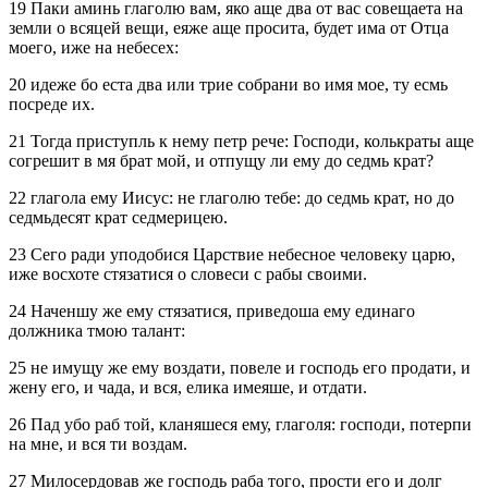
19 Паки аминь глаголю вам, яко аще два от вас совещаета на
земли о всяцей вещи, еяже аще просита, будет има от Отца
моего, иже на небесех:
20 идеже бо еста два или трие собрани во имя мое, ту есмь
посреде их.
21 Тогда приступль к нему петр рече: Господи, колькраты аще
согрешит в мя брат мой, и отпущу ли ему до седмь крат?
22 глагола ему Иисус: не глаголю тебе: до седмь крат, но до
седмьдесят крат седмерицею.
23 Сего ради уподобися Царствие небесное человеку царю,
иже восхоте стязатися о словеси с рабы своими.
24 Наченшу же ему стязатися, приведоша ему единаго
должника тмою талант:
25 не имущу же ему воздати, повеле и господь его продати, и
жену его, и чада, и вся, елика имеяше, и отдати.
26 Пад убо раб той, кланяшеся ему, глаголя: господи, потерпи
на мне, и вся ти воздам.
27 Милосердовав же господь раба того, прости его и долг