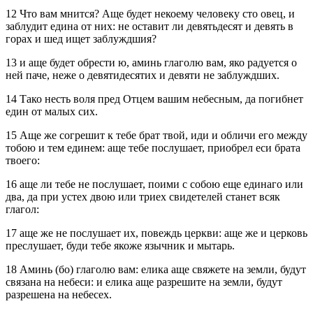
12 Что вам мнится? Аще будет некоему человеку сто овец, и
заблудит едина от них: не оставит ли девятьдесят и девять в
горах и шед ищет заблуждшия?
13 и аще будет обрести ю, аминь глаголю вам, яко радуется о
ней паче, неже о девятидесятих и девяти не заблуждших.
14 Тако несть воля пред Отцем вашим небесным, да погибнет
един от малых сих.
15 Аще же согрешит к тебе брат твой, иди и обличи его между
тобою и тем единем: аще тебе послушает, приобрел еси брата
твоего:
16 аще ли тебе не послушает, поими с собою еще единаго или
два, да при устех двою или триех свидетелей станет всяк
глагол:
17 аще же не послушает их, повеждь церкви: аще же и церковь
преслушает, буди тебе якоже язычник и мытарь.
18 Аминь (бо) глаголю вам: елика аще свяжете на земли, будут
связана на небеси: и елика аще разрешите на земли, будут
разрешена на небесех.