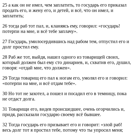
25 а как он не имел, чем заплатить, то государь его приказал
продать его, и жену его, и детей, и всё, что он имел, и
заплатить;
26 тогда раб тот пал, и, кланяясь ему, говорил: «государь!
потерпи на мне, и всё тебе заплачу».
27 Государь, умилосердившись над рабом тем, отпустил его и
долг простил ему.
28 Раб же тот, выйдя, нашел одного из товарищей своих,
который должен был ему сто динариев, и, схватив его, душил,
говоря: «отдай мне, что должен».
29 Тогда товарищ его пал к ногам его, умолял его и говорил:
«потерпи на мне, и всё отдам тебе».
30 Но тот не захотел, а пошел и посадил его в темницу, пока
не отдаст долга.
31 Товарищи его, видев происшедшее, очень огорчились и,
придя, рассказали государю своему всё бывшее.
32 Тогда государь его призывает его и говорит: «злой раб!
весь долг тот я простил тебе, потому что ты упросил меня;