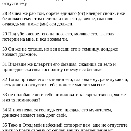
отпусти ему.
28 Изшед же раб той, обрете единаго (от) клеврет своих, иже
бе должен ему стом пенязь: и емь его давляше, глаголя:
отдаждь ми, имже (ми) еси должен.
29 Пад убо клеврет его на нозе его, моляше его, глаголя:
потерпи на мне, и вся воздам ти.
30 Он же не хотяше, но вед всади его в темницу, дондеже
воздаст должное.
31 Видевше же клеврети его бывшая, сжалиша си зело и
пришедше сказаша господину своему вся бывшая.
32 Тогда призвав его господин его, глагола ему: рабе лукавый,
весь долг он отпустих тебе, понеже умолил мя еси:
33 не подобаше ли и тебе помиловати клеврета твоего, якоже
и аз тя помиловах?
34 И прогневався господь его, предаде его мучителем,
дондеже воздаст весь долг свой.
35 Тако и Отец мой небесный сотворит вам, аще не отпустите
кийждо брату своему от сердец ваших прегрешения их.