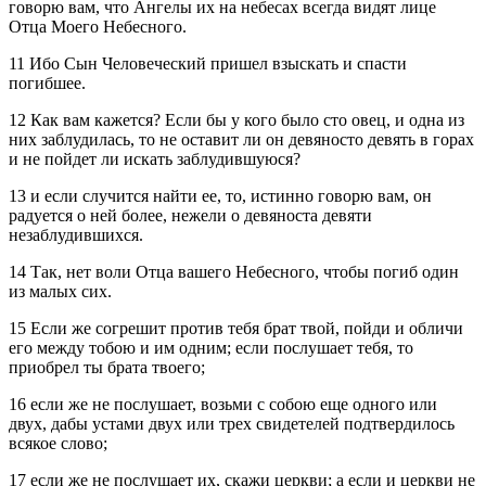
говорю вам, что Ангелы их на небесах всегда видят лице
Отца Моего Небесного.
11 Ибо Сын Человеческий пришел взыскать и спасти
погибшее.
12 Как вам кажется? Если бы у кого было сто овец, и одна из
них заблудилась, то не оставит ли он девяносто девять в горах
и не пойдет ли искать заблудившуюся?
13 и если случится найти ее, то, истинно говорю вам, он
радуется о ней более, нежели о девяноста девяти
незаблудившихся.
14 Так, нет воли Отца вашего Небесного, чтобы погиб один
из малых сих.
15 Если же согрешит против тебя брат твой, пойди и обличи
его между тобою и им одним; если послушает тебя, то
приобрел ты брата твоего;
16 если же не послушает, возьми с собою еще одного или
двух, дабы устами двух или трех свидетелей подтвердилось
всякое слово;
17 если же не послушает их, скажи церкви; а если и церкви не