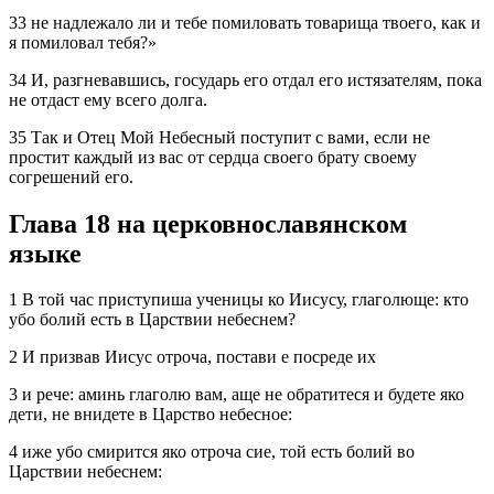
33 не надлежало ли и тебе помиловать товарища твоего, как и
я помиловал тебя?»
34 И, разгневавшись, государь его отдал его истязателям, пока
не отдаст ему всего долга.
35 Так и Отец Мой Небесный поступит с вами, если не
простит каждый из вас от сердца своего брату своему
согрешений его.
Глава 18 на церковнославянском
языке
1 В той час приступиша ученицы ко Иисусу, глаголюще: кто
убо болий есть в Царствии небеснем?
2 И призвав Иисус отроча, постави е посреде их
3 и рече: аминь глаголю вам, аще не обратитеся и будете яко
дети, не внидете в Царство небесное:
4 иже убо смирится яко отроча сие, той есть болий во
Царствии небеснем: