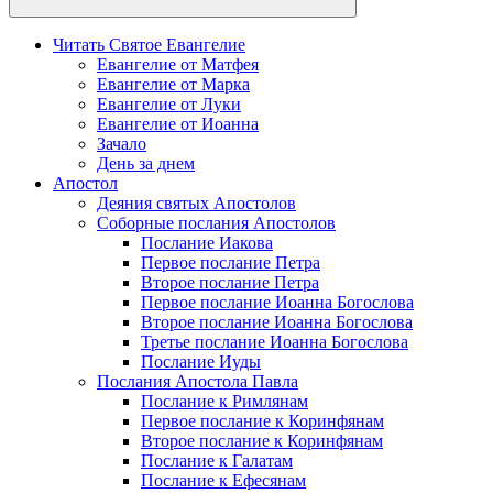
Читать Святое Евангелие
Евангелие от Матфея
Евангелие от Марка
Евангелие от Луки
Евангелие от Иоанна
Зачало
День за днем
Апостол
Деяния святых Апостолов
Соборные послания Апостолов
Послание Иакова
Первое послание Петра
Второе послание Петра
Первое послание Иоанна Богослова
Второе послание Иоанна Богослова
Третье послание Иоанна Богослова
Послание Иуды
Послания Апостола Павла
Послание к Римлянам
Первое послание к Коринфянам
Второе послание к Коринфянам
Послание к Галатам
Послание к Ефесянам