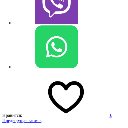
Нравится:
6
Навигация
Предыдущая запись