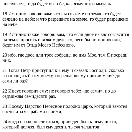
послушает, то да будет он тебе, как язычник и мытарь.
18 Истинно говорю вам: что вы свяжете на земле, то будет
связано на небе; и что разрешите на земле, то будет разрешено
на небе.
19 Истинно также говорю вам, что если двое из вас согласятся
на земле просить о всяком деле, то, чего бы ни попросили,
будет им от Отца Моего Небесного,
20 ибо, где двое или трое собраны во имя Мое, там Я посреди
них.
21 Тогда Петр приступил к Нему и сказал: Господи! сколько
раз прощать брату моему, согрешающему против меня? до
семи ли раз?
22 Иисус говорит ему: не говорю тебе: «до семи», но до
седмижды семидесяти раз.
23 Посему Царство Небесное подобно царю, который захотел
сосчитаться с рабами своими;
24 когда начал он считаться, приведен был к нему некто,
который должен был ему десять тысяч талантов;