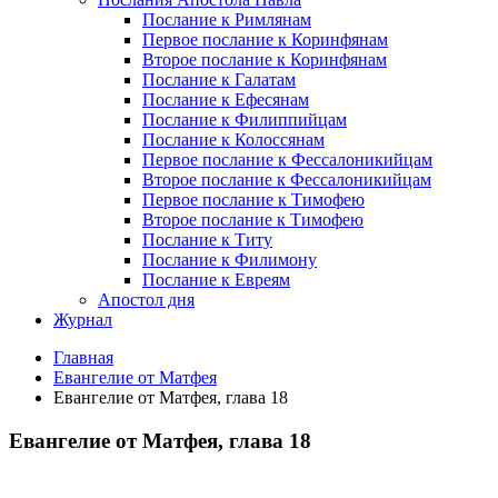
Послание к Римлянам
Первое послание к Коринфянам
Второе послание к Коринфянам
Послание к Галатам
Послание к Ефесянам
Послание к Филиппийцам
Послание к Колоссянам
Первое послание к Фессалоникийцам
Второе послание к Фессалоникийцам
Первое послание к Тимофею
Второе послание к Тимофею
Послание к Титу
Послание к Филимону
Послание к Евреям
Апостол дня
Журнал
Главная
Евангелие от Матфея
Евангелие от Матфея, глава 18
Евангелие от Матфея, глава 18