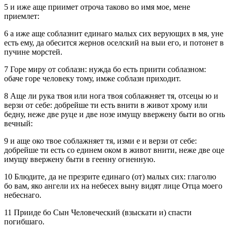
5 и иже аще приимет отроча таково во имя мое, мене
приемлет:
6 а иже аще соблазнит единаго малых сих верующих в мя, уне
есть ему, да обесится жернов оселский на выи его, и потонет в
пучине морстей.
7 Горе миру от соблазн: нужда бо есть приити соблазном:
обаче горе человеку тому, имже соблазн приходит.
8 Аще ли рука твоя или нога твоя соблажняет тя, отсецы ю и
верзи от себе: добрейше ти есть внити в живот хрому или
бедну, неже две руце и две нозе имущу ввержену быти во огнь
вечный:
9 и аще око твое соблажняет тя, изми е и верзи от себе:
добрейше ти есть со единем оком в живот внити, неже две оце
имущу ввержену быти в геенну огненную.
10 Блюдите, да не презрите единаго (от) малых сих: глаголю
бо вам, яко ангели их на небесех выну видят лице Отца моего
небеснаго.
11 Прииде бо Сын Человеческий (взыскати и) спасти
погибшаго.