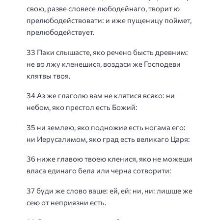
свою, разве словесе любодейнаго, творит ю
прелюбодействовати: и иже пущеницу поймет,
прелюбодействует.
33 Паки слышасте, яко речено бысть древним:
не во лжу кленешися, воздаси же Господеви
клятвы твоя.
34 Аз же глаголю вам не клятися всяко: ни
небом, яко престол есть Божий:
35 ни землею, яко подножие есть ногама его:
ни Иерусалимом, яко град есть великаго Царя:
36 ниже главою твоею кленися, яко не можеши
власа единаго бела или черна сотворити:
37 буди же слово ваше: ей, ей: ни, ни: лишше же
сею от неприязни есть.