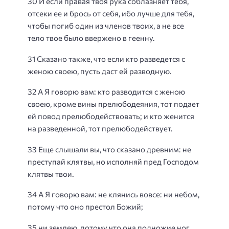
30 И если правая твоя рука соблазняет тебя,
отсеки ее и брось от себя, ибо лучше для тебя,
чтобы погиб один из членов твоих, а не все
тело твое было ввержено в геенну.
31 Сказано также, что если кто разведется с
женою своею, пусть даст ей разводную.
32 А Я говорю вам: кто разводится с женою
своею, кроме вины прелюбодеяния, тот подает
ей повод прелюбодействовать; и кто женится
на разведенной, тот прелюбодействует.
33 Еще слышали вы, что сказано древним: не
преступай клятвы, но исполняй пред Господом
клятвы твои.
34 А Я говорю вам: не клянись вовсе: ни небом,
потому что оно престол Божий;
35 ни землею, потому что она подножие ног