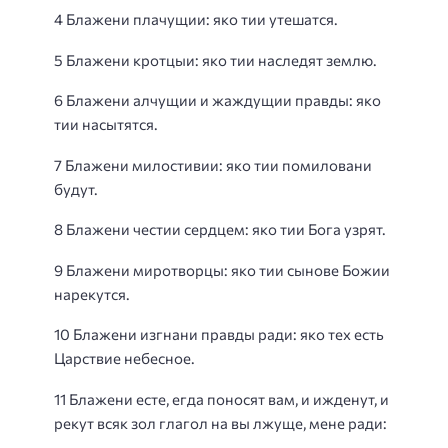
4 Блажени плачущии: яко тии утешатся.
5 Блажени кротцыи: яко тии наследят землю.
6 Блажени алчущии и жаждущии правды: яко
тии насытятся.
7 Блажени милостивии: яко тии помиловани
будут.
8 Блажени честии сердцем: яко тии Бога узрят.
9 Блажени миротворцы: яко тии сынове Божии
нарекутся.
10 Блажени изгнани правды ради: яко тех есть
Царствие небесное.
11 Блажени есте, егда поносят вам, и ижденут, и
рекут всяк зол глагол на вы лжуще, мене ради: