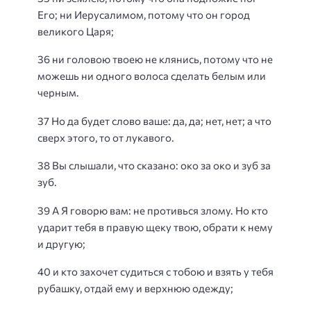
Его; ни Иерусалимом, потому что он город
великого Царя;
36 ни головою твоею не клянись, потому что не
можешь ни одного волоса сделать белым или
черным.
37 Но да будет слово ваше: да, да; нет, нет; а что
сверх этого, то от лукавого.
38 Вы слышали, что сказано: око за око и зуб за
зуб.
39 А Я говорю вам: не противься злому. Но кто
ударит тебя в правую щеку твою, обрати к нему
и другую;
40 и кто захочет судиться с тобою и взять у тебя
рубашку, отдай ему и верхнюю одежду;