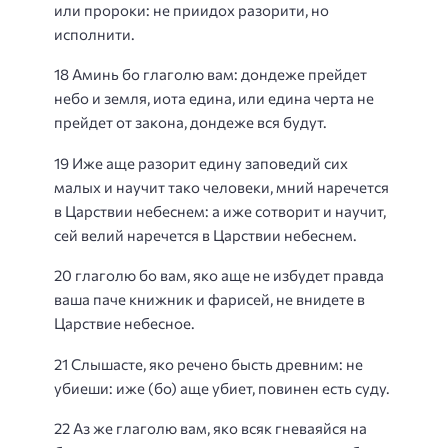
или пророки: не приидох разорити, но
исполнити.
18 Аминь бо глаголю вам: дондеже прейдет
небо и земля, иота едина, или едина черта не
прейдет от закона, дондеже вся будут.
19 Иже аще разорит едину заповедий сих
малых и научит тако человеки, мний наречется
в Царствии небеснем: а иже сотворит и научит,
сей велий наречется в Царствии небеснем.
20 глаголю бо вам, яко аще не избудет правда
ваша паче книжник и фарисей, не внидете в
Царствие небесное.
21 Слышасте, яко речено бысть древним: не
убиеши: иже (бо) аще убиет, повинен есть суду.
22 Аз же глаголю вам, яко всяк гневаяйся на