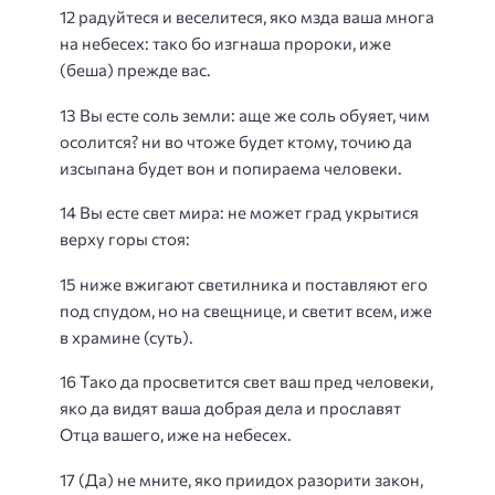
12 радуйтеся и веселитеся, яко мзда ваша многа
на небесех: тако бо изгнаша пророки, иже
(беша) прежде вас.
13 Вы есте соль земли: аще же соль обуяет, чим
осолится? ни во чтоже будет ктому, точию да
изсыпана будет вон и попираема человеки.
14 Вы есте свет мира: не может град укрытися
верху горы стоя:
15 ниже вжигают светилника и поставляют его
под спудом, но на свещнице, и светит всем, иже
в храмине (суть).
16 Тако да просветится свет ваш пред человеки,
яко да видят ваша добрая дела и прославят
Отца вашего, иже на небесех.
17 (Да) не мните, яко приидох разорити закон,