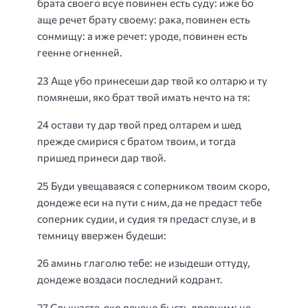
брата своего всуе повинен есть суду: иже бо
аще речет брату своему: рака, повинен есть
сонмищу: а иже речет: уроде, повинен есть
геенне огненней.
23 Аще убо принесеши дар твой ко олтарю и ту
помянеши, яко брат твой имать нечто на тя:
24 остави ту дар твой пред олтарем и шед
прежде смирися с братом твоим, и тогда
пришед принеси дар твой.
25 Буди увещаваяся с соперником твоим скоро,
дондеже еси на пути с ним, да не предаст тебе
соперник судии, и судия тя предаст слузе, и в
темницу ввержен будеши:
26 аминь глаголю тебе: не изыдеши оттуду,
дондеже воздаси последний кодрант.
27 Слышасте, яко речено бысть древним: не