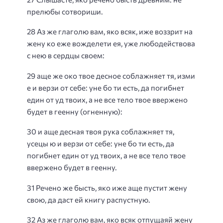
прелюбы сотвориши.
28 Аз же глаголю вам, яко всяк, иже воззрит на
жену ко еже вожделети ея, уже любодействова
с нею в сердцы своем:
29 аще же око твое десное соблажняет тя, изми
е и верзи от себе: уне бо ти есть, да погибнет
един от уд твоих, а не все тело твое ввержено
будет в геенну (огненную):
30 и аще десная твоя рука соблажняет тя,
усецы ю и верзи от себе: уне бо ти есть, да
погибнет един от уд твоих, а не все тело твое
ввержено будет в геенну.
31 Речено же бысть, яко иже аще пустит жену
свою, да даст ей книгу распустную.
32 Аз же глаголю вам, яко всяк отпущаяй жену