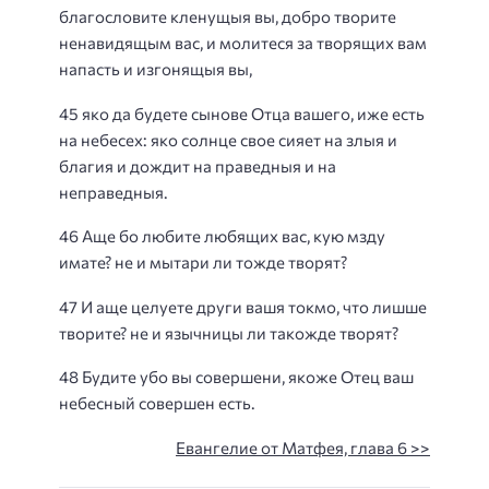
благословите кленущыя вы, добро творите
ненавидящым вас, и молитеся за творящих вам
напасть и изгонящыя вы,
45 яко да будете сынове Отца вашего, иже есть
на небесех: яко солнце свое сияет на злыя и
благия и дождит на праведныя и на
неправедныя.
46 Аще бо любите любящих вас, кую мзду
имате? не и мытари ли тожде творят?
47 И аще целуете други вашя токмо, что лишше
творите? не и язычницы ли такожде творят?
48 Будите убо вы совершени, якоже Отец ваш
небесный совершен есть.
Евангелие от Матфея, глава 6 >>