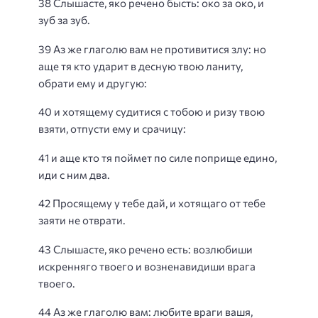
38 Слышасте, яко речено бысть: око за око, и
зуб за зуб.
39 Аз же глаголю вам не противитися злу: но
аще тя кто ударит в десную твою ланиту,
обрати ему и другую:
40 и хотящему судитися с тобою и ризу твою
взяти, отпусти ему и срачицу:
41 и аще кто тя поймет по силе поприще едино,
иди с ним два.
42 Просящему у тебе дай, и хотящаго от тебе
заяти не отврати.
43 Слышасте, яко речено есть: возлюбиши
искренняго твоего и возненавидиши врага
твоего.
44 Аз же глаголю вам: любите враги вашя,