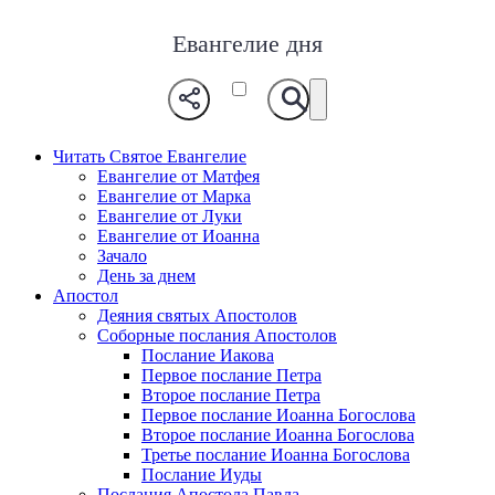
Евангелие дня
Читать Святое Евангелие
Евангелие от Матфея
Евангелие от Марка
Евангелие от Луки
Евангелие от Иоанна
Зачало
День за днем
Апостол
Деяния святых Апостолов
Соборные послания Апостолов
Послание Иакова
Первое послание Петра
Второе послание Петра
Первое послание Иоанна Богослова
Второе послание Иоанна Богослова
Третье послание Иоанна Богослова
Послание Иуды
Послания Апостола Павла