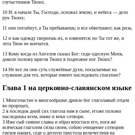
соучастников Твоих.
10 И: в начале Ты, Господи, основал землю, и небеса — дело
рук Твоих;
11 они погибнут, а Ты пребываешь; и все обветшают, как риза,
12 и как одежду свернешь их, и изменятся; но Ты тот же, и
лета Твои не кончатся.
13 Кому когда из Ангелов сказал Бог: седи одесную Меня,
доколе положу врагов Твоих в подножие ног Твоих?
14 Не все ли они суть служебные духи, посылаемые на
служение для тех, которые имеют наследовать спасение?
Глава 1 на церковно-славянском языке
1 Многочастне и многообразне древле бог глаголавый отцем
во пророцех,
2 в последок дний сих глагола нам в сыне, егоже положи
наследника всем, имже и веки сотвори.
3 Иже сый сияние славы и образ впостаси его, нося же
всяческая глаголом силы своея, собою очищение сотворив
грехов наших, седе о десную престола величествия на