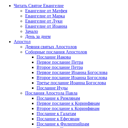
Читать Святое Евангелие
Евангелие от Матфея
Евангелие от Марка
Евангелие от Луки
Евангелие от Иоанна
Зачало
День за днем
Апостол
Деяния святых Апостолов
Соборные послания Апостолов
Послание Иакова
Первое послание Петра
Второе послание Петра
Первое послание Иоанна Богослова
Второе послание Иоанна Богослова
Третье послание Иоанна Богослова
Послание Иуды
Послания Апостола Павла
Послание к Римлянам
Первое послание к Коринфянам
Второе послание к Коринфянам
Послание к Галатам
Послание к Ефесянам
Послание к Филиппийцам