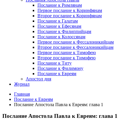
Послание к Римлянам
Первое послание к Коринфянам
Второе послание к Коринфянам
Послание к Галатам
Послание к Ефесянам
Послание к Филиппийцам
Послание к Колоссянам
Первое послание к Фессалоникийцам
Второе послание к Фессалоникийцам
Первое послание к Тимофею
Второе послание к Тимофею
Послание к Титу
Послание к Филимону
Послание к Евреям
Апостол дня
Журнал
Главная
Послание к Евреям
Послание Апостола Павла к Евреям: глава 1
Послание Апостола Павла к Евреям: глава 1