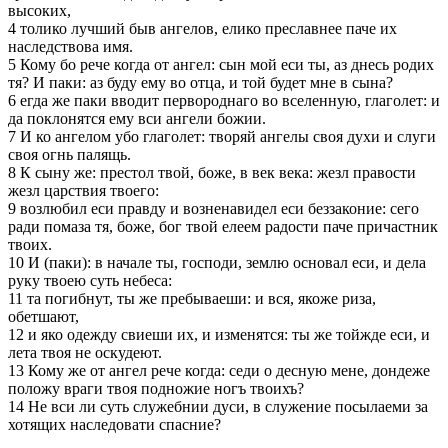
высоких,
4 толико лучший быв ангелов, елико преславнее паче их
наследствова имя.
5 Кому бо рече когда от ангел: сын мой еси ты, аз днесь родих
тя? И паки: аз буду ему во отца, и той будет мне в сына?
6 егда же паки вводит первороднаго во вселенную, глаголет: и
да поклонятся ему вси ангели божии.
7 И ко ангелом убо глаголет: творяй ангелы своя духи и слуги
своя огнь палящь.
8 К сыну же: престол твой, боже, в век века: жезл правости
жезл царствия твоего:
9 возлюбил еси правду и возненавидел еси беззаконие: сего
ради помаза тя, боже, бог твой елеем радости паче причастник
твоих.
10 И (паки): в начале ты, господи, землю основал еси, и дела
руку твоею суть небеса:
11 та погибнут, ты же пребываеши: и вся, якоже риза,
обетшают,
12 и яко одежду свиеши их, и изменятся: ты же тойжде еси, и
лета твоя не оскудеют.
13 Кому же от ангел рече когда: седи о десную мене, дондеже
положу враги твоя подножие ногъ твоихъ?
14 Не вси ли суть служебнии дуси, в служение посылаеми за
хотящих наследовати спасние?