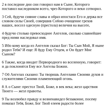
2 в последние дни сии говорил нам в Сыне, Которого
поставил наследником всего, чрез Которого и веки сотворил.
3 Сей, будучи сияние славы и образ ипостаси Его и держа все
словом силы Своей, совершив Собою очищение грехов
наших, воссел одесную (престола) величия на высоте,
4 будучи столько превосходнее Ангелов, сколько славнейшее
пред ними наследовал имя.
5 Ибо кому когда из Ангелов сказал Бог: Ты Сын Мой, Я ныне
родил Тебя? И еще: Я буду Ему Отцем, и Он будет Мне
Сыном?
6 Также, когда вводит Первородного во вселенную, говорит:
и да поклонятся Ему все Ангелы Божии.
7 Об Ангелах сказано: Ты творишь Ангелами Своими духов и
служителями Своими пламенеющий огонь.
8 А о Сыне: престол Твой, Боже, в век века; жезл царствия
Твоего — жезл правоты.
9 Ты возлюбил правду и возненавидел беззаконие, посему
помазал Тебя, Боже, Бог Твой елеем радости более