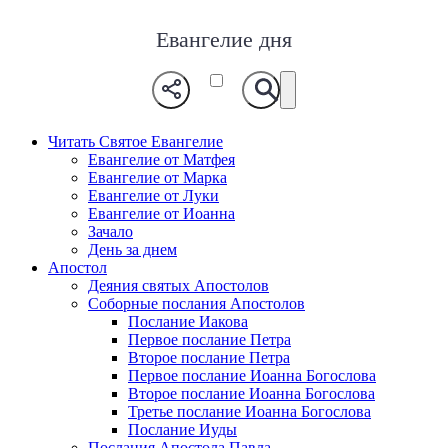
Евангелие дня
Читать Святое Евангелие
Евангелие от Матфея
Евангелие от Марка
Евангелие от Луки
Евангелие от Иоанна
Зачало
День за днем
Апостол
Деяния святых Апостолов
Соборные послания Апостолов
Послание Иакова
Первое послание Петра
Второе послание Петра
Первое послание Иоанна Богослова
Второе послание Иоанна Богослова
Третье послание Иоанна Богослова
Послание Иуды
Послания Апостола Павла