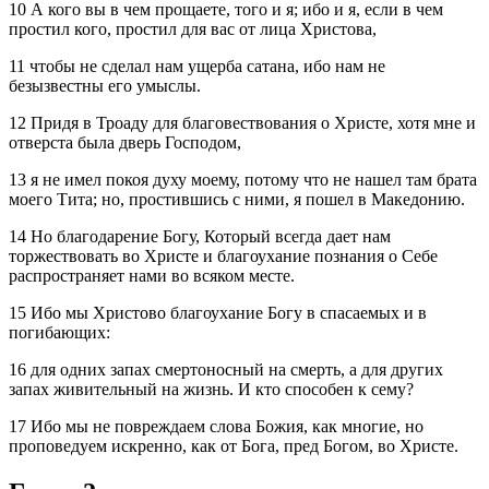
10 А кого вы в чем прощаете, того и я; ибо и я, если в чем
простил кого, простил для вас от лица Христова,
11 чтобы не сделал нам ущерба сатана, ибо нам не
безызвестны его умыслы.
12 Придя в Троаду для благовествования о Христе, хотя мне и
отверста была дверь Господом,
13 я не имел покоя духу моему, потому что не нашел там брата
моего Тита; но, простившись с ними, я пошел в Македонию.
14 Но благодарение Богу, Который всегда дает нам
торжествовать во Христе и благоухание познания о Себе
распространяет нами во всяком месте.
15 Ибо мы Христово благоухание Богу в спасаемых и в
погибающих:
16 для одних запах смертоносный на смерть, а для других
запах живительный на жизнь. И кто способен к сему?
17 Ибо мы не повреждаем слова Божия, как многие, но
проповедуем искренно, как от Бога, пред Богом, во Христе.