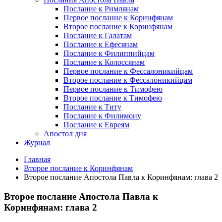
Послание к Римлянам
Первое послание к Коринфянам
Второе послание к Коринфянам
Послание к Галатам
Послание к Ефесянам
Послание к Филиппийцам
Послание к Колоссянам
Первое послание к Фессалоникийцам
Второе послание к Фессалоникийцам
Первое послание к Тимофею
Второе послание к Тимофею
Послание к Титу
Послание к Филимону
Послание к Евреям
Апостол дня
Журнал
Главная
Второе послание к Коринфянам
Второе послание Апостола Павла к Коринфянам: глава 2
Второе послание Апостола Павла к
Коринфянам: глава 2