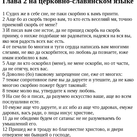
Глава 2 на церковно-славянском языке
1 Судих же в себе сие, не паки скорбию к вамъ приити.
2 Аще бо аз скорбь творю вам, то кто есть веселяяй мя, точию
приемляй скорбь от мене?
3 И писах вам сие истое, да не пришед скорбь на скорбь
прииму, о нихже подобаше ми радоватися, надеяся на вся вы,
яко моя радость всех вас есть.
4 от печали бо многия и туги сердца написахъ вам многими
слезами, не яко да оскорбитеся, но любовь да познаете, юже
имам изобилно к вам.
5 Аще ли кто оскорбил (мене), не мене оскорби, но от части,
да не отягчу, всех вас.
6 Доволно (бо) таковому запрещение сие, еже от многих:
7 темже сопротивное паче вы да даруете и утешите, да не како
многою скорбию пожерт будет таковый:
8 темже молю вы, утвердите к нему любовь.
9 На сие бо и писах, да разумею искусство ваше, аще во всем
послушливи есте.
10 емуже аще что даруете, и аз: ибо аз аще что даровах, емуже
даровах, васъ ради, о лицы иисус христове,
11 да не обидими будем от сатаны: не не разумеваемъ бо
умышлений его.
12 Пришед же в троаду во благовестие христово, и двери
отверзене ми бывшей о господе,