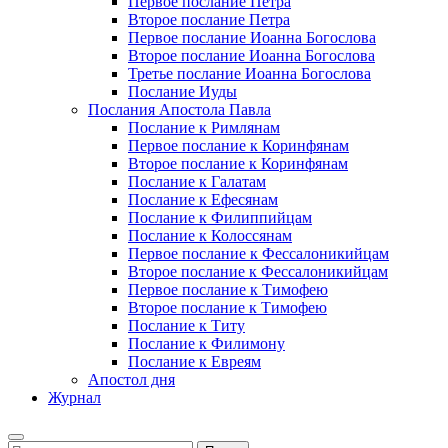
Первое послание Петра
Второе послание Петра
Первое послание Иоанна Богослова
Второе послание Иоанна Богослова
Третье послание Иоанна Богослова
Послание Иуды
Послания Апостола Павла
Послание к Римлянам
Первое послание к Коринфянам
Второе послание к Коринфянам
Послание к Галатам
Послание к Ефесянам
Послание к Филиппийцам
Послание к Колоссянам
Первое послание к Фессалоникийцам
Второе послание к Фессалоникийцам
Первое послание к Тимофею
Второе послание к Тимофею
Послание к Титу
Послание к Филимону
Послание к Евреям
Апостол дня
Журнал