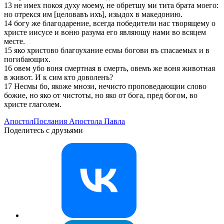
13 не имех покоя духу моему, не обретшу ми тита брата моего:
но отрекся им [целовавъ ихъ], изыдох в македонию.
14 богу же благодарение, всегда победители нас творящему о
христе иисусе и воню разума его являющу нами во всяцем
месте.
15 яко христово благоухание есмы богови въ спасаемых и в
погибающих.
16 овем убо воня смертная в смерть, овемъ же воня животная
в живот. И к сим кто доволенъ?
17 Несмы бо, якоже мнози, нечисто проповедающии слово
божие, но яко от чистоты, но яко от бога, пред богом, во
христе глаголем.
Апостол
Послания Апостола Павла
Поделитесь с друзьями