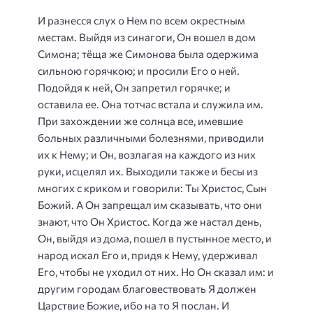
И разнесся слух о Нем по всем окрестным
местам. Выйдя из синагоги, Он вошел в дом
Симона; тёща же Симонова была одержима
сильною горячкою; и просили Его о ней.
Подойдя к ней, Он запретил горячке; и
оставила ее. Она тотчас встала и служила им.
При захождении же солнца все, имевшие
больных различными болезнями, приводили
их к Нему; и Он, возлагая на каждого из них
руки, исцелял их. Выходили также и бесы из
многих с криком и говорили: Ты Христос, Сын
Божий. А Он запрещал им сказывать, что они
знают, что Он Христос. Когда же настал день,
Он, выйдя из дома, пошел в пустынное место, и
народ искал Его и, придя к Нему, удерживал
Его, чтобы не уходил от них. Но Он сказал им: и
другим городам благовествовать Я должен
Царствие Божие, ибо на то Я послан. И