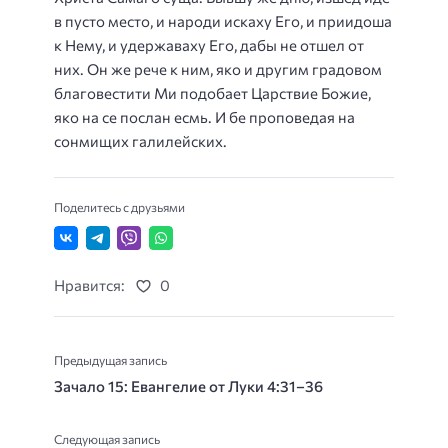
в пусто место, и народи искаху Его, и приидоша
к Нему, и удержаваху Его, дабы не отшел от
них. Он же рече к ним, яко и другим градовом
благовестити Ми подобает Царствие Божие,
яко на се послан есмь. И бе проповедая на
сонмищих галилейских.
Поделитесь с друзьями
Нравится:
0
Предыдущая запись
Зачало 15: Евангелие от Луки 4:31–36
Следующая запись