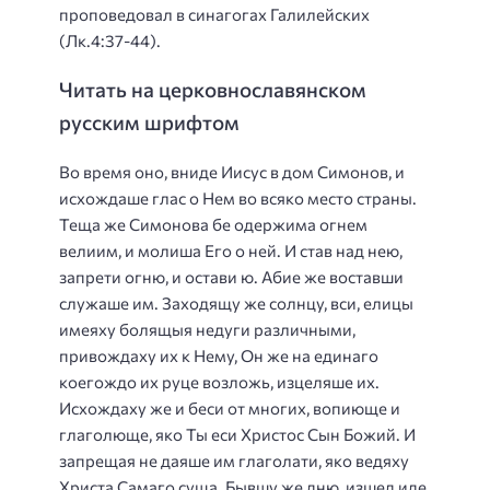
проповедовал в синагогах Галилейских
(Лк.4:37-44).
Читать на церковнославянском
русским шрифтом
Во время оно, вниде Иисус в дом Симонов, и
исхождаше глас о Нем во всяко место страны.
Теща же Симонова бе одержима огнем
велиим, и молиша Его о ней. И став над нею,
запрети огню, и остави ю. Абие же воставши
служаше им. Заходящу же солнцу, вси, елицы
имеяху болящыя недуги различными,
привождаху их к Нему, Он же на единаго
коегождо их руце возложь, изцеляше их.
Исхождаху же и беси от многих, вопиюще и
глаголюще, яко Ты еси Христос Сын Божий. И
запрещая не даяше им глаголати, яко ведяху
Христа Самаго суща. Бывшу же дню, изшед иде