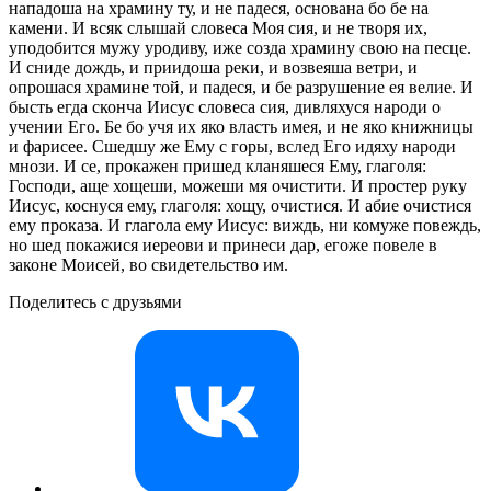
нападоша на храмину ту, и не падеся, основана бо бе на
камени. И всяк слышай словеса Моя сия, и не творя их,
уподобится мужу уродиву, иже созда храмину свою на песце.
И сниде дождь, и приидоша реки, и возвеяша ветри, и
опрошася храмине той, и падеся, и бе разрушение ея велие. И
бысть егда сконча Иисус словеса сия, дивляхуся народи о
учении Его. Бе бо учя их яко власть имея, и не яко книжницы
и фарисее. Сшедшу же Ему с горы, вслед Его идяху народи
мнози. И се, прокажен пришед кланяшеся Ему, глаголя:
Господи, аще хощеши, можеши мя очистити. И простер руку
Иисус, коснуся ему, глаголя: хощу, очистися. И абие очистися
ему проказа. И глагола ему Иисус: виждь, ни комуже повеждь,
но шед покажися иереови и принеси дар, егоже повеле в
законе Моисей, во свидетельство им.
Поделитесь с друзьями