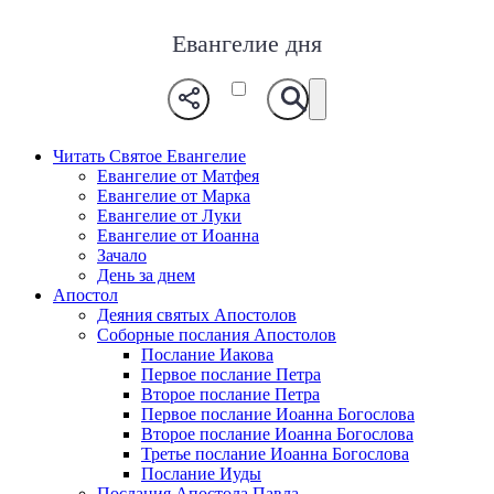
Евангелие дня
Читать Святое Евангелие
Евангелие от Матфея
Евангелие от Марка
Евангелие от Луки
Евангелие от Иоанна
Зачало
День за днем
Апостол
Деяния святых Апостолов
Соборные послания Апостолов
Послание Иакова
Первое послание Петра
Второе послание Петра
Первое послание Иоанна Богослова
Второе послание Иоанна Богослова
Третье послание Иоанна Богослова
Послание Иуды
Послания Апостола Павла