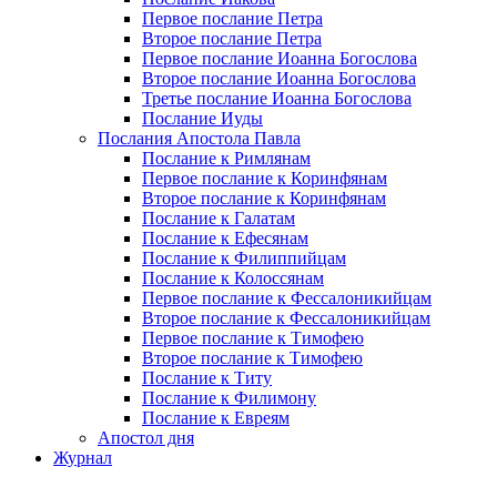
Первое послание Петра
Второе послание Петра
Первое послание Иоанна Богослова
Второе послание Иоанна Богослова
Третье послание Иоанна Богослова
Послание Иуды
Послания Апостола Павла
Послание к Римлянам
Первое послание к Коринфянам
Второе послание к Коринфянам
Послание к Галатам
Послание к Ефесянам
Послание к Филиппийцам
Послание к Колоссянам
Первое послание к Фессалоникийцам
Второе послание к Фессалоникийцам
Первое послание к Тимофею
Второе послание к Тимофею
Послание к Титу
Послание к Филимону
Послание к Евреям
Апостол дня
Журнал