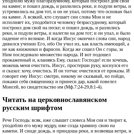
уподоблю мужу благоразумному, который построил дом свой
на камне; и пошел дождь, и разлились реки, и подули ветры, и
устремились на дом тот, и он не упал, потому что основан был
на камне. А всякий, кто слушает сии слова Мои и не
исполняет их, уподобится человеку безрассудному, который
построил дом свой на песке; и пошел дождь, и разлились
реки, и подули ветры, и налегли на дом тот; и он упал, и было
падение его великое. И когда Иисус окончил слова сии, народ
дивился учению Его, ибо Он учил их, как власть имеющий, а
не как книжники и фарисеи. Когда же сошел Он с горы, за
Ним последовало множество народа. И вот подошел
прокаженный и, кланяясь Ему, сказал: Господи! если хочешь,
можешь меня очистить. Иисус, простерши руку, коснулся его
и сказал: хочу, очистись. И он тотчас очистился от проказы. И
говорит ему Иисус: смотри, никому не сказывай, но пойди,
покажи себя священнику и принеси дар, какой повелел
Моисей, во свидетельство им (Мф.7:24-29,8:1-4).
Читать на церковнославянском
русским шрифтом
Рече Господь: всяк, иже слышит словеса Моя сия и творит я,
уподоблю его мужу мудру, иже созда храмину свою на
камени. И сниде дождь, и приидоша реки, и возвеяша ветри, и