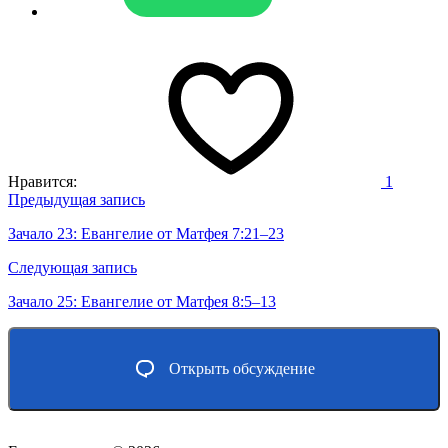
Нравится:
1
Навигация
Предыдущая запись
по
Зачало 23: Евангелие от Матфея 7:21–23
записям
Следующая запись
Зачало 25: Евангелие от Матфея 8:5–13
Открыть обсуждение