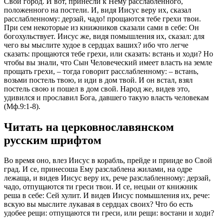
Свой город. И вот, принесли к Нему расслабленного,
положенного на постели. И, видя Иисус веру их, сказал
расслабленному: дерзай, чадо! прощаются тебе грехи твои.
При сем некоторые из книжников сказали сами в себе: Он
богохульствует. Иисус же, видя помышления их, сказал: для
чего вы мыслите худое в сердцах ваших? ибо что легче
сказать: прощаются тебе грехи, или сказать: встань и ходи? Но
чтобы вы знали, что Сын Человеческий имеет власть на земле
прощать грехи, – тогда говорит расслабленному: – встань,
возьми постель твою, и иди в дом твой. И он встал, взял
постель свою и пошел в дом свой. Народ же, видев это,
удивился и прославил Бога, давшего такую власть человекам
(Мф.9:1-8).
Читать на церковнославянском
русским шрифтом
Во время оно, влез Иисус в корабль, прейде и прииде во Свой
град. И се, принесоша Ему разслаблена жилами, на одре
лежаща, и видев Иисус веру их, рече разслабленному: дерзай,
чадо, отпущаются ти греси твои. И се, нецыи от книжник
реша в себе: Сей хулит. И видев Иисус помышления их, рече:
вскую вы мыслите лукавая в сердцах своих? Что бо есть
удобее рещи: отпущаются ти греси, или рещи: востани и ходи?