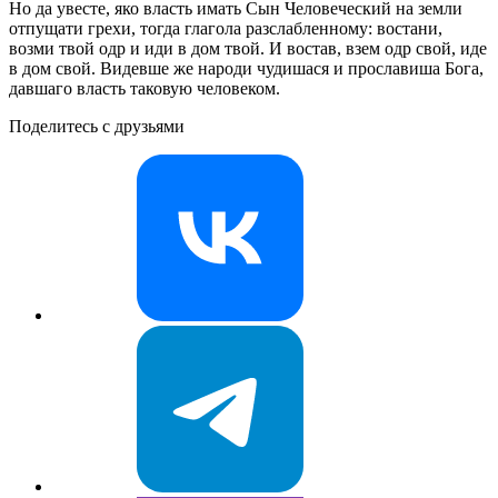
Но да увесте, яко власть имать Сын Человеческий на земли
отпущати грехи, тогда глагола разслабленному: востани,
возми твой одр и иди в дом твой. И востав, взем одр свой, иде
в дом свой. Видевше же народи чудишася и прославиша Бога,
давшаго власть таковую человеком.
Поделитесь с друзьями