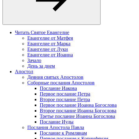
Читать Святое Евангелие
Евангелие от Матфея
Евангелие от Марка
Евангелие от Луки
Евангелие от Иоанна
Зачало
День за днем
Апостол
Деяния святых Апостолов
Соборные послания Апостолов
Послание Иакова
Первое послание Петра
Второе послание Петра
Первое послание Иоанна Богослова
Второе послание Иоанна Богослова
Третье послание Иоанна Богослова
Послание Иуды
Послания Апостола Павла
Послание к Римлянам
Первое послание к Коринфянам