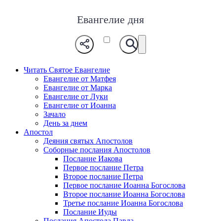
Евангелие дня
Читать Святое Евангелие
Евангелие от Матфея
Евангелие от Марка
Евангелие от Луки
Евангелие от Иоанна
Зачало
День за днем
Апостол
Деяния святых Апостолов
Соборные послания Апостолов
Послание Иакова
Первое послание Петра
Второе послание Петра
Первое послание Иоанна Богослова
Второе послание Иоанна Богослова
Третье послание Иоанна Богослова
Послание Иуды
Послания Апостола Павла