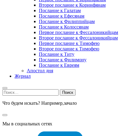
Второе послание к Коринфянам
Послание к Галатам
Послание к Ефесянам
Послание к Филиппийцам
Послание к Колоссянам
Первое послание к Фессалоникийцам
Второе послание к Фессалоникийцам
Первое послание к Тимофею
Второе послание к Тимофею
Послание к Титу
Послание к Филимону
Послание к Евреям
Апостол дня
Журнал
Найти:
Что будем искать? Например,
зачало
Мы в социальных сетях