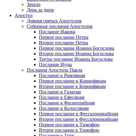
Зачало
День за днем
Апостол
Деяния святых Апостолов
Соборные послания Апостолов
Послание Иакова
Первое послание Петра
Второе послание Петра
Первое послание Иоанна Богослова
Второе послание Иоанна Богослова
Третье послание Иоанна Богослова
Послание Иуды
Послания Апостола Павла
Послание к Римлянам
Первое послание к Коринфянам
Второе послание к Коринфянам
Послание к Галатам
Послание к Ефесянам
Послание к Филиппийцам
Послание к Колоссянам
Первое послание к Фессалоникийцам
Второе послание к Фессалоникийцам
Первое послание к Тимофею
Второе послание к Тимофею
Послание к Титу