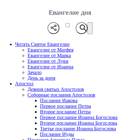
Евангелие дня
Читать Святое Евангелие
Евангелие от Матфея
Евангелие от Марка
Евангелие от Луки
Евангелие от Иоанна
Зачало
День за днем
Апостол
Деяния святых Апостолов
Соборные послания Апостолов
Послание Иакова
Первое послание Петра
Второе послание Петра
Первое послание Иоанна Богослова
Второе послание Иоанна Богослова
Третье послание Иоанна Богослова
Послание Иуды
Послания Апостола Павла