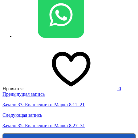
Нравится:
0
Навигация
Предыдущая запись
по
Зачало 33: Евангелие от Марка 8:11–21
записям
Следующая запись
Зачало 35: Евангелие от Марка 8:27–31