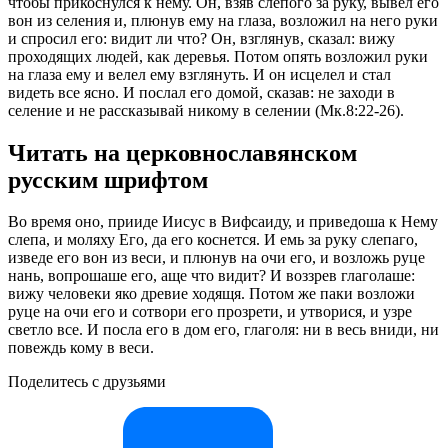
чтобы прикоснулся к нему. Он, взяв слепого за руку, вывел его
вон из селения и, плюнув ему на глаза, возложил на него руки
и спросил его: видит ли что? Он, взглянув, сказал: вижу
проходящих людей, как деревья. Потом опять возложил руки
на глаза ему и велел ему взглянуть. И он исцелел и стал
видеть все ясно. И послал его домой, сказав: не заходи в
селение и не рассказывай никому в селении (Мк.8:22-26).
Читать на церковнославянском
русским шрифтом
Во время оно, прииде Иисус в Вифсаиду, и приведоша к Нему
слепа, и моляху Его, да его коснется. И емь за руку слепаго,
изведе его вон из веси, и плюнув на очи его, и возложь руце
нань, вопрошаше его, аще что видит? И воззрев глаголаше:
вижу человеки яко древие ходящя. Потом же паки возложи
руце на очи его и сотвори его прозрети, и утворися, и узре
светло все. И посла его в дом его, глаголя: ни в весь вниди, ни
повеждь кому в веси.
Поделитесь с друзьями