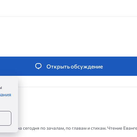
Открыть обсуждение
ы
вания
аглелие на сегодня по зачалам, по главам и стихам. Чтение Еванг