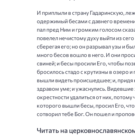
И приплыли в страну Гадаринскую, леж
одержимый бесами с давнего времени, 
пал пред Ним и громким голосом сказа
повелел нечистому духу выйти из сего 
сберегая его; но он разрывал узы и был
много бесов вошло в него. И они проси
свиней; и бесы просили Его, чтобы поз
бросилось стадо с крутизны в озеро и 
вышли видеть происшедшее; и, придя к
здравом уме; и ужаснулись. Видевшие 
окрестности удалиться от них, потому
которого вышли бесы, просил Его, чтоб
сотворил тебе Бог. Он пошел и пропов
Читать на церковнославянско