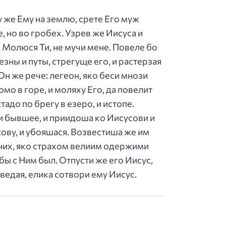
у же Ему на землю, срете Его муж
, но во гробех. Узрев же Иисуса и
? Молюся Ти, не мучи мене. Повеле бо
зны и путы, стрегуще его, и растерзая
Он же рече: легеон, яко беси мнози
омо в горе, и моляху Его, да повелит
адо по брегу в езеро, и истопе.
и бывшее, и приидоша ко Иисусови и
ову, и убояшася. Возвестиша же им
 них, яко страхом велиим одержими
бы с Ним был. Отпусти же его Иисус,
оведая, елика сотвори ему Иисус.