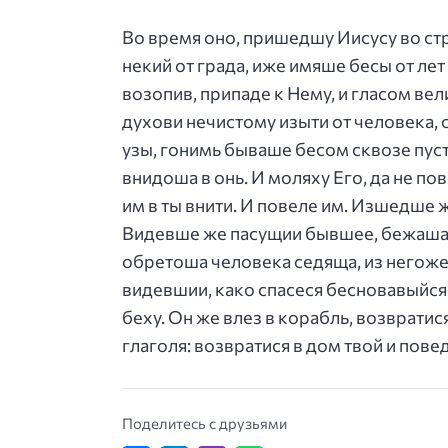
Во время оно, пришедшу Иисусу во стр
некий от града, иже имяше бесы от лет
возопив, припаде к Нему, и гласом ве
духови нечистому изыти от человека, о
узы, гонимь бываше бесом сквозе пусты
внидоша в онь. И моляху Его, да не пов
им в ты внити. И повеле им. Изшедше ж
Видевше же пасущии бывшее, бежаша, 
обретоша человека седяща, из негоже
видевшии, како спасеся бесновавыйся.
беху. Он же влез в корабль, возврати
глаголя: возвратися в дом твой и повед
Поделитесь с друзьями