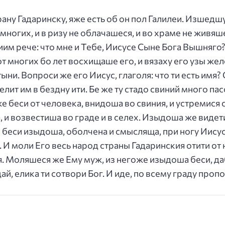
ану Гадаринску, яже есть об он пол Галилеи. Изшедш
 многих, и в ризу не облачашеся, и во храме не живяше
лиим рече: что мне и Тебе, Иисусе Сыне Бога Вышняго
т многих бо лет восхищаше его, и вязаху его узы желе
ни. Вопроси же его Иисус, глаголя: что ти есть имя? 
елит им в бездну ити. Бе же ту стадо свиний много пас
е беси от человека, внидоша во свиния, и устремися ст
и возвестиша во граде и в селех. Изыдоша же видет
 беси изыдоша, оболчена и смысляща, при ногу Иисус
 И моли Его весь народ страны Гадаринския отити от
ся. Моляшеся же Ему муж, из негоже изыдоша беси, да
ай, елика ти сотвори Бог. И иде, по всему граду проп