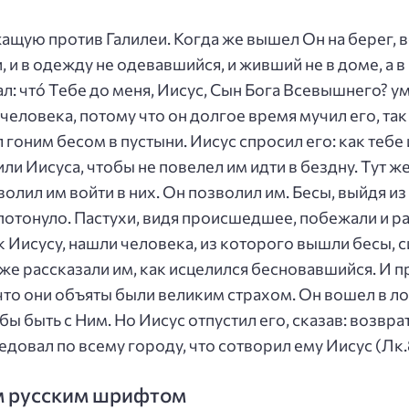
ащую против Галилеи. Когда же вышел Он на берег, в
и в одежду не одевавшийся, и живший не в доме, а в 
л: что́ Тебе до меня, Иисус, Сын Бога Всевышнего? у
человека, потому что он долгое время мучил его, так
 гоним бесом в пустыни. Иисус спросил его: как тебе 
ли Иисуса, чтобы не повелел им идти в бездну. Тут ж
волил им войти в них. Он позволил им. Бесы, выйдя из
потонуло. Пастухи, видя происшедшее, побежали и ра
 Иисусу, нашли человека, из которого вышли бесы, си
же рассказали им, как исцелился бесновавшийся. И п
 что они объяты были великим страхом. Он вошел в ло
ы быть с Ним. Но Иисус отпустил его, сказав: возврати
едовал по всему городу, что сотворил ему Иисус (Лк.
м русским шрифтом