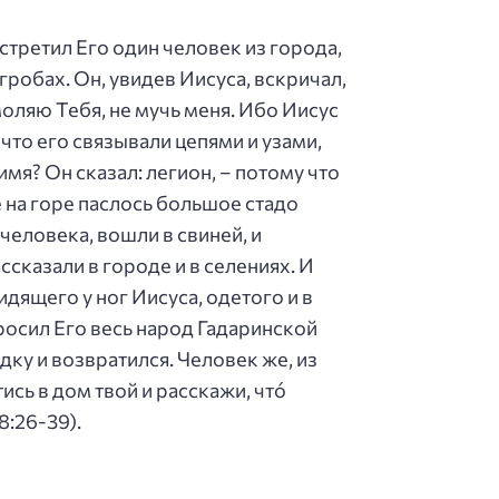
стретил Его один человек из города,
гробах. Он, увидев Иисуса, вскричал,
моляю Тебя, не мучь меня. Ибо Иисус
 что его связывали цепями и узами,
имя? Он сказал: легион, – потому что
е на горе паслось большое стадо
 человека, вошли в свиней, и
ссказали в городе и в селениях. И
дящего у ног Иисуса, одетого и в
росил Его весь народ Гадаринской
дку и возвратился. Человек же, из
сь в дом твой и расскажи, что́
8:26-39).