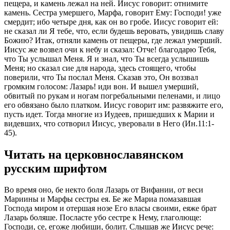
пещера, и камень лежал на ней. Иисус говорит: отнимите
камень. Сестра умершего, Марфа, говорит Ему: Господи! уже
смердит; ибо четыре дня, как он во гробе. Иисус говорит ей:
не сказал ли Я тебе, что, если будешь веровать, увидишь славу
Божию? Итак, отняли камень от пещеры, где лежал умерший.
Иисус же возвел очи к небу и сказал: Отче! благодарю Тебя,
что Ты услышал Меня. Я и знал, что Ты всегда услышишь
Меня; но сказал сие для народа, здесь стоящего, чтобы
поверили, что Ты послал Меня. Сказав это, Он воззвал
громким голосом: Лазарь! иди вон. И вышел умерший,
обвитый по рукам и ногам погребальными пеленами, и лицо
его обвязано было платком. Иисус говорит им: развяжите его,
пусть идет. Тогда многие из Иудеев, пришедших к Марии и
видевших, что сотворил Иисус, уверовали в Него (Ин.11:1-
45).
Читать на церковнославянском
русским шрифтом
Во время оно, бе некто боля Лазарь от Вифании, от веси
Мариины и Марфы сестры ея. Бе же Мариа помазавшая
Господа миром и отершая нозе Его власы своими, еяже брат
Лазарь боляше. Посласте убо сестре к Нему, глаголюще:
Господи, се, егоже любиши, болит. Слышав же Иисус рече: