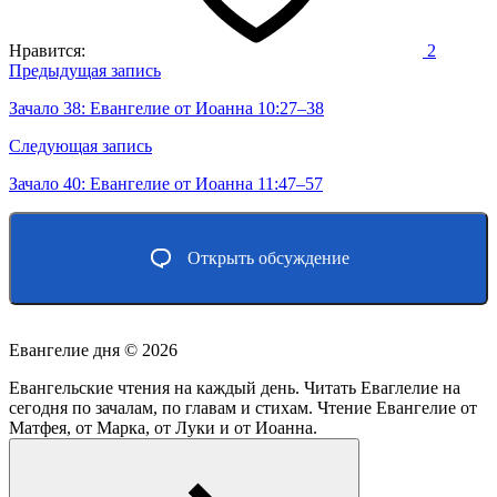
Нравится:
2
Навигация
Предыдущая запись
по
Зачало 38: Евангелие от Иоанна 10:27–38
записям
Следующая запись
Зачало 40: Евангелие от Иоанна 11:47–57
Открыть обсуждение
Евангелие дня ©
2026
Евангельские чтения на каждый день. Читать Еваглелие на
сегодня по зачалам, по главам и стихам. Чтение Евангелие от
Матфея, от Марка, от Луки и от Иоанна.