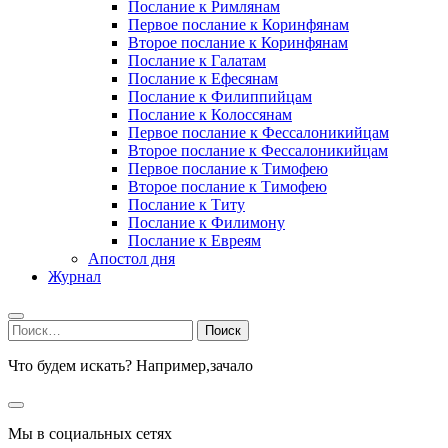
Послание к Римлянам
Первое послание к Коринфянам
Второе послание к Коринфянам
Послание к Галатам
Послание к Ефесянам
Послание к Филиппийцам
Послание к Колоссянам
Первое послание к Фессалоникийцам
Второе послание к Фессалоникийцам
Первое послание к Тимофею
Второе послание к Тимофею
Послание к Титу
Послание к Филимону
Послание к Евреям
Апостол дня
Журнал
Найти:
Что будем искать? Например,
зачало
Мы в социальных сетях