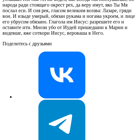
народа ради стоящаго окрест рех, да веру имут, яко Ты Мя
послал еси. И сия рек, гласом великим воззва: Лазаре, гряди
вон. И изыде умерый, обязан рукама и ногама укроем, и лице
его убрусом обязано. Глагола им Иисус: разрешите его и
оставите ити. Мнози убо от Иудей пришедшии к Марии и
видевше, яже сотвори Иисус, вероваша в Него.
Поделитесь с друзьями