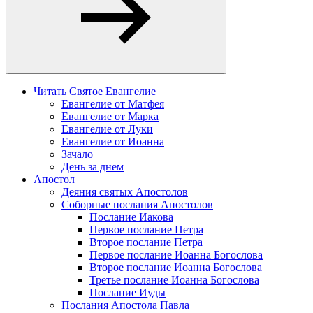
Читать Святое Евангелие
Евангелие от Матфея
Евангелие от Марка
Евангелие от Луки
Евангелие от Иоанна
Зачало
День за днем
Апостол
Деяния святых Апостолов
Соборные послания Апостолов
Послание Иакова
Первое послание Петра
Второе послание Петра
Первое послание Иоанна Богослова
Второе послание Иоанна Богослова
Третье послание Иоанна Богослова
Послание Иуды
Послания Апостола Павла