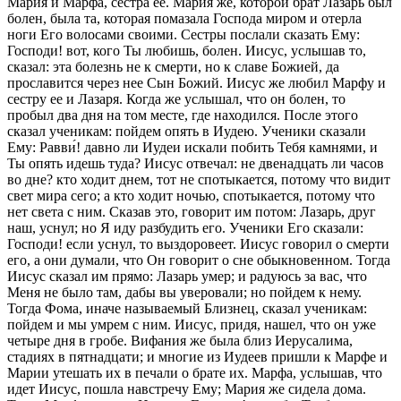
Мария и Марфа, сестра ее. Мария же, которой брат Лазарь был
болен, была та, которая помазала Господа миром и отерла
ноги Его волосами своими. Сестры послали сказать Ему:
Господи! вот, кого Ты любишь, болен. Иисус, услышав то,
сказал: эта болезнь не к смерти, но к славе Божией, да
прославится через нее Сын Божий. Иисус же любил Марфу и
сестру ее и Лазаря. Когда же услышал, что он болен, то
пробыл два дня на том месте, где находился. После этого
сказал ученикам: пойдем опять в Иудею. Ученики сказали
Ему: Равви́! давно ли Иудеи искали побить Тебя камнями, и
Ты опять идешь туда? Иисус отвечал: не двенадцать ли часов
во дне? кто ходит днем, тот не спотыкается, потому что видит
свет мира сего; а кто ходит ночью, спотыкается, потому что
нет света с ним. Сказав это, говорит им потом: Лазарь, друг
наш, уснул; но Я иду разбудить его. Ученики Его сказали:
Господи! если уснул, то выздоровеет. Иисус говорил о смерти
его, а они думали, что Он говорит о сне обыкновенном. Тогда
Иисус сказал им прямо: Лазарь умер; и радуюсь за вас, что
Меня не было там, дабы вы уверовали; но пойдем к нему.
Тогда Фома, иначе называемый Близнец, сказал ученикам:
пойдем и мы умрем с ним. Иисус, придя, нашел, что он уже
четыре дня в гробе. Вифания же была близ Иерусалима,
стадиях в пятнадцати; и многие из Иудеев пришли к Марфе и
Марии утешать их в печали о брате их. Марфа, услышав, что
идет Иисус, пошла навстречу Ему; Мария же сидела дома.