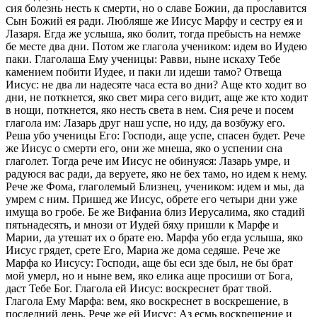
сия болезнь несть к смерти, но о славе Божии, да прославится
Сын Божий ея ради. Любляше же Иисус Марфу и сестру ея и
Лазаря. Егда же услыша, яко болит, тогда пребысть на немже
бе месте два дни. Потом же глагола учеником: идем во Иудею
паки. Глаголаша Ему ученицы: Равви, ныне искаху Тебе
камением побити Иудее, и паки ли идеши тамо? Отвеща
Иисус: не два ли надесяте часа еста во дни? Аще кто ходит во
дни, не поткнется, яко свет мира сего видит, аще же кто ходит
в нощи, поткнется, яко несть света в нем. Сия рече и посем
глагола им: Лазарь друг наш успе, но иду, да возбужу его.
Реша убо ученицы Его: Господи, аще успе, спасен будет. Рече
же Иисус о смерти его, они же мнеша, яко о успении сна
глаголет. Тогда рече им Иисус не обинуяся: Лазарь умре, и
радуюся вас ради, да веруете, яко не бех тамо, но идем к нему.
Рече же Фома, глаголемый Близнец, учеником: идем и мы, да
умрем с ним. Пришед же Иисус, обрете его четыри дни уже
имуща во гробе. Бе же Вифаниа близ Иерусалима, яко стадий
пятьнадесять, и мнози от Иудей бяху пришли к Марфе и
Марии, да утешат их о брате ею. Марфа убо егда услыша, яко
Иисус грядет, срете Его, Мариа же дома седяше. Рече же
Марфа ко Иисусу: Господи, аще бы еси зде был, не бы брат
мой умерл, но и ныне вем, яко елика аще просиши от Бога,
даст Тебе Бог. Глагола ей Иисус: воскреснет брат твой.
Глагола Ему Марфа: вем, яко воскреснет в воскрешение, в
последний день. Рече же ей Иисус: Аз есмь воскрешение и