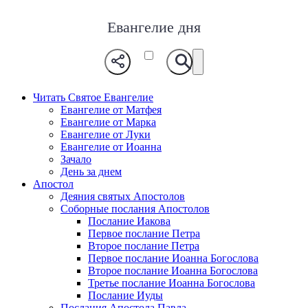
Евангелие дня
Читать Святое Евангелие
Евангелие от Матфея
Евангелие от Марка
Евангелие от Луки
Евангелие от Иоанна
Зачало
День за днем
Апостол
Деяния святых Апостолов
Соборные послания Апостолов
Послание Иакова
Первое послание Петра
Второе послание Петра
Первое послание Иоанна Богослова
Второе послание Иоанна Богослова
Третье послание Иоанна Богослова
Послание Иуды
Послания Апостола Павла