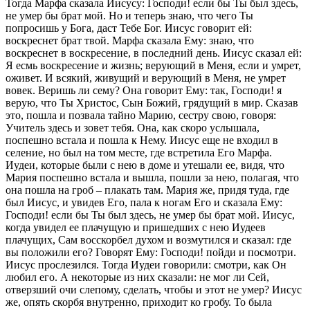
Тогда Марфа сказала Иисусу: Господи! если бы Ты был здесь,
не умер бы брат мой. Но и теперь знаю, что чего Ты
попросишь у Бога, даст Тебе Бог. Иисус говорит ей:
воскреснет брат твой. Марфа сказала Ему: знаю, что
воскреснет в воскресение, в последний день. Иисус сказал ей:
Я есмь воскресение и жизнь; верующий в Меня, если и умрет,
оживет. И всякий, живущий и верующий в Меня, не умрет
вовек. Веришь ли сему? Она говорит Ему: так, Господи! я
верую, что Ты Христос, Сын Божий, грядущий в мир. Сказав
это, пошла и позвала тайно Марию, сестру свою, говоря:
Учитель здесь и зовет тебя. Она, как скоро услышала,
поспешно встала и пошла к Нему. Иисус еще не входил в
селение, но был на том месте, где встретила Его Марфа.
Иудеи, которые были с нею в доме и утешали ее, видя, что
Мария поспешно встала и вышла, пошли за нею, полагая, что
она пошла на гроб – плакать там. Мария же, придя туда, где
был Иисус, и увидев Его, пала к ногам Его и сказала Ему:
Господи! если бы Ты был здесь, не умер бы брат мой. Иисус,
когда увидел ее плачущую и пришедших с нею Иудеев
плачущих, Сам восскорбел духом и возмутился и сказал: где
вы положили его? Говорят Ему: Господи! пойди и посмотри.
Иисус прослезился. Тогда Иудеи говорили: смотри, как Он
любил его. А некоторые из них сказали: не мог ли Сей,
отверзший очи слепому, сделать, чтобы и этот не умер? Иисус
же, опять скорбя внутренно, приходит ко гробу. То была