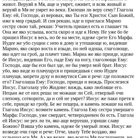
живот. Веруяй в Мя, аще и умрет, оживет, и всяк живый и
веруяй в Мя не умрет во веки. Емлеши ли веру сему? Глагола
Ему: ей, Господи, аз веровах, яко Ты еси Христос Сын Божий,
иже в мир грядый. И сия рекши, иде и пригласи Марию
сестру свою тай, рекши: Учитель пришел есть и глашает тя.
Она же яко услыша, воста скоро и иде к Нему. Не уже бо бе
пришел Иисус в весь, но бе на месте, идеже срете Его Марфа.
Иудее же убо сущии с нею в дому и утешающе ю, видевше
Марию, яко скоро воста и изыде, по ней идоша, глаголюще,
яко идет на гроб, да плачет тамо. Мариа же яко прииде, идеже
бе Иисус, видевши Его, паде Ему на ногу, глаголющи Ему:
Господи, аще бы еси был зде, не бы умерл мой брат. Иисус
убо, яко виде ю плачущуся и пришедшыя с нею Иудеи
плачущя, запрети духу и возмутися Сам и рече: где положисте
его? Глаголаша Ему: Господи, прииди и виждь. Прослезися
Иисус. Глаголаху убо Жидове: виждь, како любляше его.
Нецыи же от них реша: не можаше ли Сей, отверзый очи
слепому, сотворити, да и сей не умрет? Иисус же паки претя в
себе, прииде ко гробу. Бе же пещера, и камень лежаше на ней.
Глагола Иисус: возмите камень. Глагола Ему сестра умершаго
Марфа: Господи, уже смердит, четверодневен бо есть. Глагола
ей Иисус: не рех ли ти, яко аще веруеши, узриши славу
Божию? Взяша убо камень, идеже бе умерый лежя. Иисус же
возведе очи горе и рече: Отче, хвалу Тебе воздаю, яко
услышал еси Мя. Аз же ведех, яко всегда Мя послушаеши, но