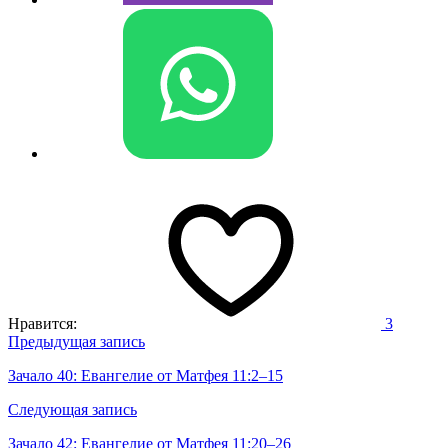
Нравится:
3
Навигация
Предыдущая запись
по
Зачало 40: Евангелие от Матфея 11:2–15
записям
Следующая запись
Зачало 42: Евангелие от Матфея 11:20–26