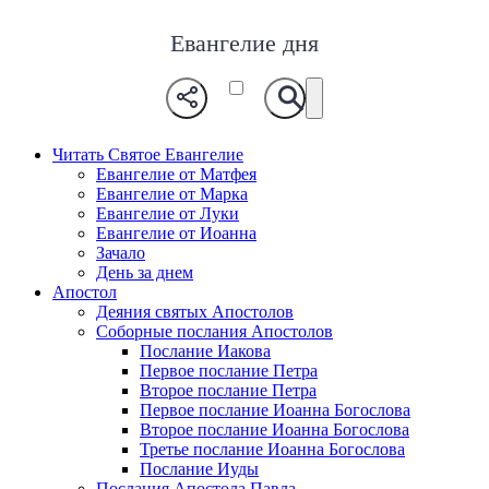
Евангелие дня
Читать Святое Евангелие
Евангелие от Матфея
Евангелие от Марка
Евангелие от Луки
Евангелие от Иоанна
Зачало
День за днем
Апостол
Деяния святых Апостолов
Соборные послания Апостолов
Послание Иакова
Первое послание Петра
Второе послание Петра
Первое послание Иоанна Богослова
Второе послание Иоанна Богослова
Третье послание Иоанна Богослова
Послание Иуды
Послания Апостола Павла