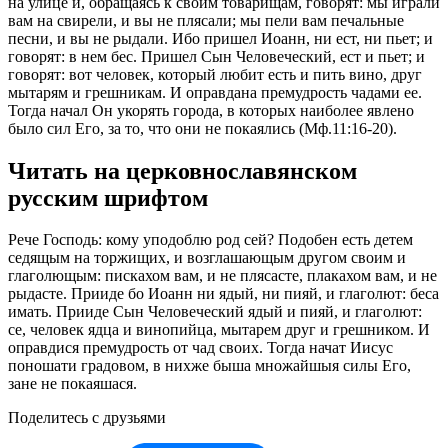
на улице и, обращаясь к своим товарищам, говорят: мы играли
вам на свирели, и вы не плясали; мы пели вам печальные
песни, и вы не рыдали. Ибо пришел Иоанн, ни ест, ни пьет; и
говорят: в нем бес. Пришел Сын Человеческий, ест и пьет; и
говорят: вот человек, который любит есть и пить вино, друг
мытарям и грешникам. И оправдана премудрость чадами ее.
Тогда начал Он укорять города, в которых наиболее явлено
было сил Его, за то, что они не покаялись (Мф.11:16-20).
Читать на церковнославянском
русским шрифтом
Рече Господь: кому уподоблю род сей? Подобен есть детем
седящым на торжищих, и возглашающым другом своим и
глаголющым: пискахом вам, и не плясасте, плакахом вам, и не
рыдасте. Прииде бо Иоанн ни ядый, ни пияй, и глаголют: беса
имать. Прииде Сын Человеческий ядый и пияй, и глаголют:
се, человек ядца и винопийца, мытарем друг и грешником. И
оправдися премудрость от чад своих. Тогда начат Иисус
поношати градовом, в нихже быша множайшыя силы Его,
зане не покаяшася.
Поделитесь с друзьями