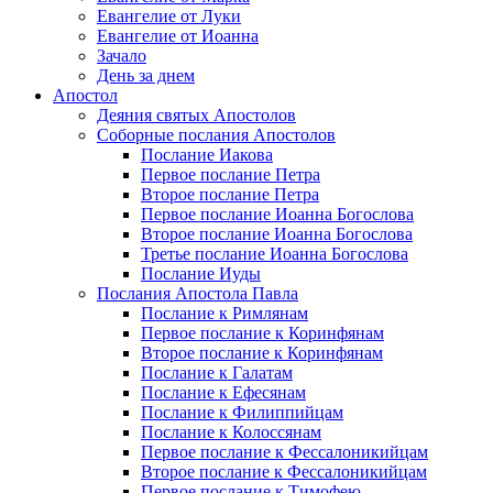
Евангелие от Луки
Евангелие от Иоанна
Зачало
День за днем
Апостол
Деяния святых Апостолов
Соборные послания Апостолов
Послание Иакова
Первое послание Петра
Второе послание Петра
Первое послание Иоанна Богослова
Второе послание Иоанна Богослова
Третье послание Иоанна Богослова
Послание Иуды
Послания Апостола Павла
Послание к Римлянам
Первое послание к Коринфянам
Второе послание к Коринфянам
Послание к Галатам
Послание к Ефесянам
Послание к Филиппийцам
Послание к Колоссянам
Первое послание к Фессалоникийцам
Второе послание к Фессалоникийцам
Первое послание к Тимофею