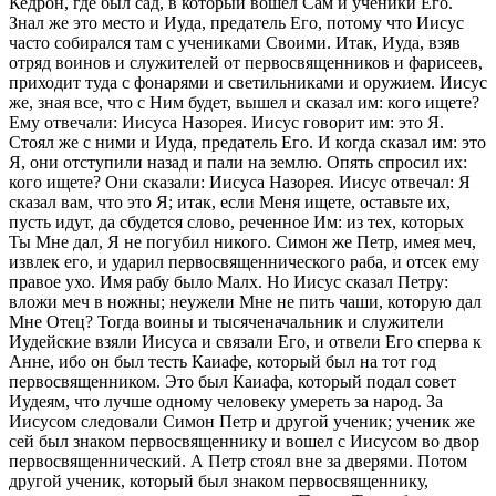
Кедрон, где был сад, в который вошел Сам и ученики Его.
Знал же это место и Иуда, предатель Его, потому что Иисус
часто собирался там с учениками Своими. Итак, Иуда, взяв
отряд воинов и служителей от первосвященников и фарисеев,
приходит туда с фонарями и светильниками и оружием. Иисус
же, зная все, что с Ним будет, вышел и сказал им: кого ищете?
Ему отвечали: Иисуса Назорея. Иисус говорит им: это Я.
Стоял же с ними и Иуда, предатель Его. И когда сказал им: это
Я, они отступили назад и пали на землю. Опять спросил их:
кого ищете? Они сказали: Иисуса Назорея. Иисус отвечал: Я
сказал вам, что это Я; итак, если Меня ищете, оставьте их,
пусть идут, да сбудется слово, реченное Им: из тех, которых
Ты Мне дал, Я не погубил никого. Симон же Петр, имея меч,
извлек его, и ударил первосвященнического раба, и отсек ему
правое ухо. Имя рабу было Малх. Но Иисус сказал Петру:
вложи меч в ножны; неужели Мне не пить чаши, которую дал
Мне Отец? Тогда воины и тысяченачальник и служители
Иудейские взяли Иисуса и связали Его, и отвели Его сперва к
Анне, ибо он был тесть Каиафе, который был на тот год
первосвященником. Это был Каиафа, который подал совет
Иудеям, что лучше одному человеку умереть за народ. За
Иисусом следовали Симон Петр и другой ученик; ученик же
сей был знаком первосвященнику и вошел с Иисусом во двор
первосвященнический. А Петр стоял вне за дверями. Потом
другой ученик, который был знаком первосвященнику,