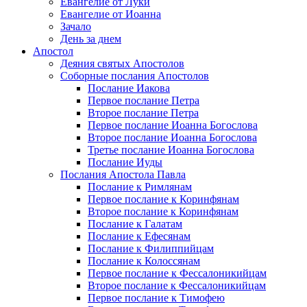
Евангелие от Луки
Евангелие от Иоанна
Зачало
День за днем
Апостол
Деяния святых Апостолов
Соборные послания Апостолов
Послание Иакова
Первое послание Петра
Второе послание Петра
Первое послание Иоанна Богослова
Второе послание Иоанна Богослова
Третье послание Иоанна Богослова
Послание Иуды
Послания Апостола Павла
Послание к Римлянам
Первое послание к Коринфянам
Второе послание к Коринфянам
Послание к Галатам
Послание к Ефесянам
Послание к Филиппийцам
Послание к Колоссянам
Первое послание к Фессалоникийцам
Второе послание к Фессалоникийцам
Первое послание к Тимофею