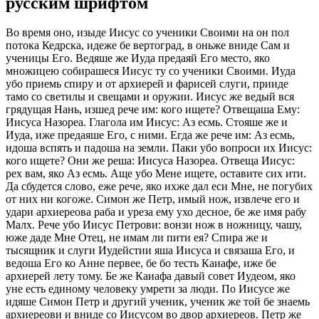
русским шрифтом
Во время оно, изыде Иисус со ученики Своими на он пол
потока Кедрска, идеже бе вертоград, в оньже вниде Сам и
ученицы Его. Ведяше же Иуда предаяй Его место, яко
множицею собирашеся Иисус ту со ученики Своими. Иуда
убо приемь спиру и от архиерей и фарисей слуги, прииде
тамо со светилы и свещами и оружии. Иисус же ведый вся
грядущая Нань, изшед рече им: кого ищете? Отвещаша Ему:
Иисуса Назореа. Глагола им Иисус: Аз есмь. Стояше же и
Иуда, иже предаяше Его, с ними. Егда же рече им: Аз есмь,
идоша вспять и падоша на земли. Паки убо вопроси их Иисус:
кого ищете? Они же реша: Иисуса Назореа. Отвеща Иисус:
рех вам, яко Аз есмь. Аще убо Мене ищете, оставите сих ити.
Да сбудется слово, еже рече, яко ихже дал еси Мне, не погубих
от них ни когоже. Симон же Петр, имый нож, извлече его и
удари архиереова раба и уреза ему ухо десное, бе же имя рабу
Малх. Рече убо Иисус Петрови: вонзи нож в ножницу, чашу,
юже даде Мне Отец, не имам ли пити ея? Спира же и
тысящник и слуги Иудейстии яша Иисуса и связаша Его, и
ведоша Его ко Анне первее, бе бо тесть Каиафе, иже бе
архиерей лету тому. Бе же Каиафа давый совет Иудеом, яко
уне есть единому человеку умрети за люди. По Иисусе же
идяше Симон Петр и другий ученик, ученик же той бе знаемь
архиереови и вниде со Иисусом во двор архиереов. Петр же