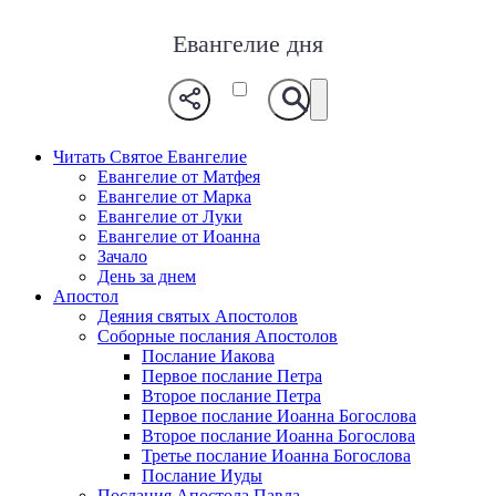
Евангелие дня
Читать Святое Евангелие
Евангелие от Матфея
Евангелие от Марка
Евангелие от Луки
Евангелие от Иоанна
Зачало
День за днем
Апостол
Деяния святых Апостолов
Соборные послания Апостолов
Послание Иакова
Первое послание Петра
Второе послание Петра
Первое послание Иоанна Богослова
Второе послание Иоанна Богослова
Третье послание Иоанна Богослова
Послание Иуды
Послания Апостола Павла