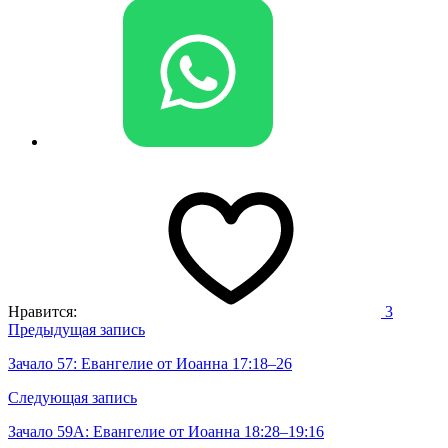
Нравится:
3
Навигация
Предыдущая запись
по
Зачало 57: Евангелие от Иоанна 17:18–26
записям
Следующая запись
Зачало 59А: Евангелие от Иоанна 18:28–19:16