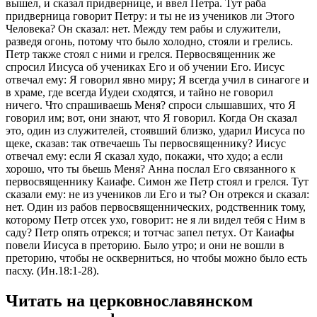
вышел, и сказал придвернице, и ввел Петра. Тут раба
придверница говорит Петру: и ты не из учеников ли Этого
Человека? Он сказал: нет. Между тем рабы и служители,
разведя огонь, потому что было холодно, стояли и грелись.
Петр также стоял с ними и грелся. Первосвященник же
спросил Иисуса об учениках Его и об учении Его. Иисус
отвечал ему: Я говорил явно миру; Я всегда учил в синагоге и
в храме, где всегда Иудеи сходятся, и тайно не говорил
ничего. Что спрашиваешь Меня? спроси слышавших, что Я
говорил им; вот, они знают, что Я говорил. Когда Он сказал
это, один из служителей, стоявший близко, ударил Иисуса по
щеке, сказав: так отвечаешь Ты первосвященнику? Иисус
отвечал ему: если Я сказал худо, покажи, что худо; а если
хорошо, что ты бьешь Меня? Анна послал Его связанного к
первосвященнику Каиафе. Симон же Петр стоял и грелся. Тут
сказали ему: не из учеников ли Его и ты? Он отрекся и сказал:
нет. Один из рабов первосвященнических, родственник тому,
которому Петр отсек ухо, говорит: не я ли видел тебя с Ним в
саду? Петр опять отрекся; и тотчас запел петух. От Каиафы
повели Иисуса в преторию. Было утро; и они не вошли в
преторию, чтобы не оскверниться, но чтобы можно было есть
пасху. (Ин.18:1-28).
Читать на церковнославянском