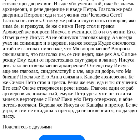
стояше при дверех вне. Изыде убо ученик той, иже бе знаемь
архиереови, и рече двернице и введе Петра. Глагола же раба
дверница Петрови: еда и ты ученик еси Человека Сего?
Глагола он: несмь. Стояху же раби и слуги огнь сотворше, яко
зима бе, и греяхуся, бе же с ними Петр стоя и греяся.
Архиерей же вопроси Иисуса о ученицех Его и о учении Его.
Отвеща ему Иисус: Аз не обинуяся глаголах миру, Аз всегда
учах на сонмищих и в церкви, идеже всегда Иудее снемлются,
и тай не глаголах ничесоже, что Мя вопрошаеши? Вопроси
слышавших, что глаголах им, се сии ведят, яже рех Аз. Сия же
рекшу Ему, един от предстоящих слуг удари в ланиту Иисуса,
рек: тако ли отвещаваеши архиереови? Отвеща ему Иисус:
аще зле глаголах, свидетелствуй о зле, аще ли добре, что Мя
биеши? Посла же Его Анна связана к Каиафе архиереови. Бе
же Симон Петр стоя и греяся. Реша же ему: еда и ты от ученик
Его еси? Он же отвержеся и рече: несмь. Глагола един от раб
архиереовых, южика сый, емуже Петр уреза ухо: не аз ли тя
видех в вертограде с Ним? Паки убо Петр отвержеся, и абие
петель возгласи. Ведоша же Иисуса от Каиафы в претор. Бе же
утро, и тии не внидоша в претор, да не осквернятся, но да ядят
пасху.
Поделитесь с друзьями