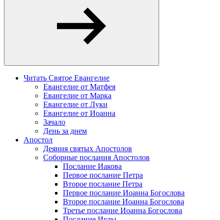
Читать Святое Евангелие
Евангелие от Матфея
Евангелие от Марка
Евангелие от Луки
Евангелие от Иоанна
Зачало
День за днем
Апостол
Деяния святых Апостолов
Соборные послания Апостолов
Послание Иакова
Первое послание Петра
Второе послание Петра
Первое послание Иоанна Богослова
Второе послание Иоанна Богослова
Третье послание Иоанна Богослова
Послание Иуды