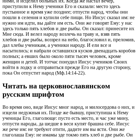
ними, и исцелил больных их. Когда же настал вечер,
приступили к Нему ученики Его и сказали: место здесь
пустынное и время уже позднее; отпусти народ, чтобы они
пошли в селения и купили себе пищи. Но Иисус сказал им: не
нужно им идти, вы дайте им есть. Они же говорят Ему: у нас
здесь только пять хлебов и две рыбы. Он сказал: принесите их
Мне сюда. И велел народу возлечь на траву и, взяв пять
хлебов и две рыбы, воззрел на небо, благословил и, преломив,
дал хлебы ученикам, а ученики народу. И ели все и
насытились; и набрали оставшихся кусков двенадцать коробов
полных; а евших было около пяти тысяч человек, кроме
женщин и детей. И тотчас понудил Иисус учеников Своих
войти в лодку и отправиться прежде Его на другую сторону,
пока Он отпустит народ (Мф.14:14-22).
Читать на церковнославянском
русским шрифтом
Во время оно, виде Иисус мног народ, и милосердова о них, и
изцели недужныя их. Позде же бывшу, приступиша к Нему
ученицы Его, глаголюще: пусто есть место, и час уже мину,
отпусти народы, да шедше в веси купят брашна себе. Иисус
же рече им: не требуют отити, дадите им вы ясти. Они же
глаголаша Ему: не имамы зде токмо пять хлеб и две рыбе. Он