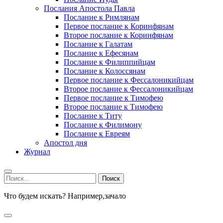
Послания Апостола Павла
Послание к Римлянам
Первое послание к Коринфянам
Второе послание к Коринфянам
Послание к Галатам
Послание к Ефесянам
Послание к Филиппийцам
Послание к Колоссянам
Первое послание к Фессалоникийцам
Второе послание к Фессалоникийцам
Первое послание к Тимофею
Второе послание к Тимофею
Послание к Титу
Послание к Филимону
Послание к Евреям
Апостол дня
Журнал
Найти:
Что будем искать? Например,
зачало