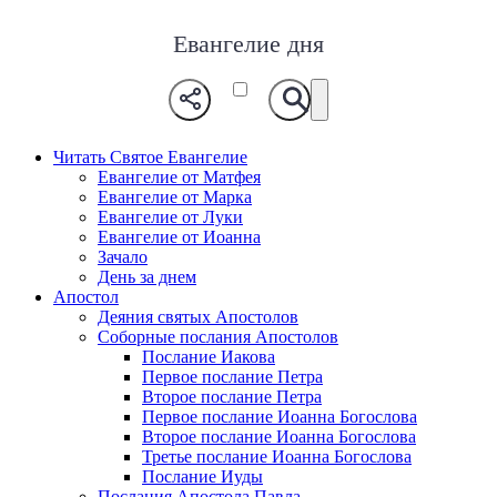
Евангелие дня
Читать Святое Евангелие
Евангелие от Матфея
Евангелие от Марка
Евангелие от Луки
Евангелие от Иоанна
Зачало
День за днем
Апостол
Деяния святых Апостолов
Соборные послания Апостолов
Послание Иакова
Первое послание Петра
Второе послание Петра
Первое послание Иоанна Богослова
Второе послание Иоанна Богослова
Третье послание Иоанна Богослова
Послание Иуды
Послания Апостола Павла