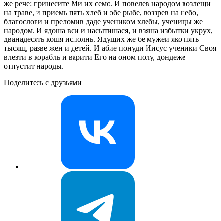
же рече: принесите Ми их семо. И повелев народом возлещи
на траве, и приемь пять хлеб и обе рыбе, воззрев на небо,
благослови и преломив даде учеником хлебы, ученицы же
народом. И ядоша вси и насытишася, и взяша избытки укрух,
дванадесять кошя исполнь. Ядущих же бе мужей яко пять
тысящ, разве жен и детей. И абие понуди Иисус ученики Своя
влезти в корабль и варити Его на оном полу, дондеже
отпустит народы.
Поделитесь с друзьями