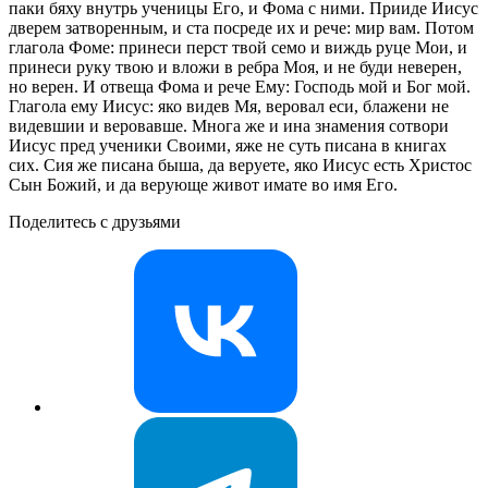
паки бяху внутрь ученицы Его, и Фома с ними. Прииде Иисус
дверем затворенным, и ста посреде их и рече: мир вам. Потом
глагола Фоме: принеси перст твой семо и виждь руце Мои, и
принеси руку твою и вложи в ребра Моя, и не буди неверен,
но верен. И отвеща Фома и рече Ему: Господь мой и Бог мой.
Глагола ему Иисус: яко видев Мя, веровал еси, блажени не
видевшии и веровавше. Многа же и ина знамения сотвори
Иисус пред ученики Своими, яже не суть писана в книгах
сих. Сия же писана быша, да веруете, яко Иисус есть Христос
Сын Божий, и да верующе живот имате во имя Его.
Поделитесь с друзьями