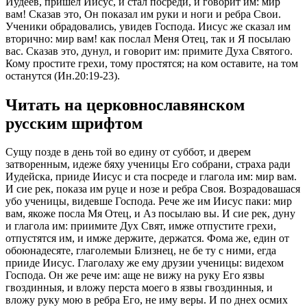
Иудеев, пришел Иисус, и стал посреди, и говорит им: мир
вам! Сказав это, Он показал им руки и ноги и ребра Свои.
Ученики обрадовались, увидев Господа. Иисус же сказал им
вторично: мир вам! как послал Меня Отец, так и Я посылаю
вас. Сказав это, дунул, и говорит им: примите Духа Святого.
Кому простите грехи, тому простятся; на ком оставите, на том
останутся (Ин.20:19-23).
Читать на церковнославянском
русским шрифтом
Сущу позде в день той во едину от суббот, и дверем
затворенным, идеже бяху ученицы Его собрани, страха ради
Иудейска, прииде Иисус и ста посреде и глагола им: мир вам.
И сие рек, показа им руце и нозе и ребра Своя. Возрадовашася
убо ученицы, видевше Господа. Рече же им Иисус паки: мир
вам, якоже посла Мя Отец, и Аз посылаю вы. И сие рек, дуну
и глагола им: приимите Дух Свят, имже отпустите грехи,
отпустятся им, и имже держите, держатся. Фома же, един от
обоюнадесяте, глаголемыи Близнец, не бе ту с ними, егда
прииде Иисус. Глаголаху же ему друзии ученицы: видехом
Господа. Он же рече им: аще не вижу на руку Его язвы
гвоздинныя, и вложу перста моего в язвы гвоздинныя, и
вложу руку мою в ребра Его, не иму веры. И по днех осмих