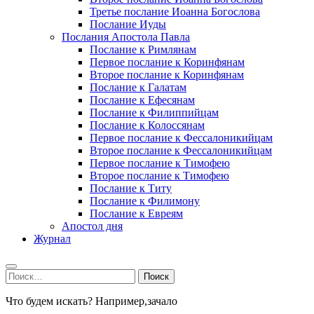
Третье послание Иоанна Богослова
Послание Иуды
Послания Апостола Павла
Послание к Римлянам
Первое послание к Коринфянам
Второе послание к Коринфянам
Послание к Галатам
Послание к Ефесянам
Послание к Филиппийцам
Послание к Колоссянам
Первое послание к Фессалоникийцам
Второе послание к Фессалоникийцам
Первое послание к Тимофею
Второе послание к Тимофею
Послание к Титу
Послание к Филимону
Послание к Евреям
Апостол дня
Журнал
Найти:
Что будем искать? Например,
зачало