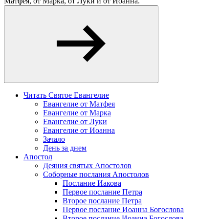
Матфея, от Марка, от Луки и от Иоанна.
Читать Святое Евангелие
Евангелие от Матфея
Евангелие от Марка
Евангелие от Луки
Евангелие от Иоанна
Зачало
День за днем
Апостол
Деяния святых Апостолов
Соборные послания Апостолов
Послание Иакова
Первое послание Петра
Второе послание Петра
Первое послание Иоанна Богослова
Второе послание Иоанна Богослова