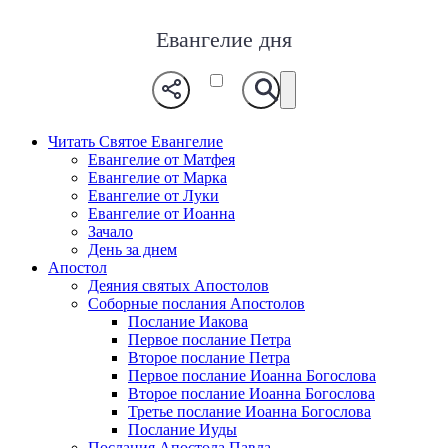
Евангелие дня
Читать Святое Евангелие
Евангелие от Матфея
Евангелие от Марка
Евангелие от Луки
Евангелие от Иоанна
Зачало
День за днем
Апостол
Деяния святых Апостолов
Соборные послания Апостолов
Послание Иакова
Первое послание Петра
Второе послание Петра
Первое послание Иоанна Богослова
Второе послание Иоанна Богослова
Третье послание Иоанна Богослова
Послание Иуды
Послания Апостола Павла