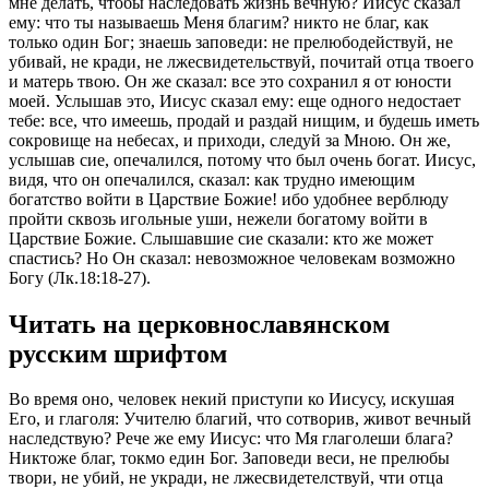
мне делать, чтобы наследовать жизнь вечную? Иисус сказал
ему: что ты называешь Меня благим? никто не благ, как
только один Бог; знаешь заповеди: не прелюбодействуй, не
убивай, не кради, не лжесвидетельствуй, почитай отца твоего
и матерь твою. Он же сказал: все это сохранил я от юности
моей. Услышав это, Иисус сказал ему: еще одного недостает
тебе: все, что имеешь, продай и раздай нищим, и будешь иметь
сокровище на небесах, и приходи, следуй за Мною. Он же,
услышав сие, опечалился, потому что был очень богат. Иисус,
видя, что он опечалился, сказал: как трудно имеющим
богатство войти в Царствие Божие! ибо удобнее верблюду
пройти сквозь игольные уши, нежели богатому войти в
Царствие Божие. Слышавшие сие сказали: кто же может
спастись? Но Он сказал: невозможное человекам возможно
Богу (Лк.18:18-27).
Читать на церковнославянском
русским шрифтом
Во время оно, человек некий приступи ко Иисусу, искушая
Его, и глаголя: Учителю благий, что сотворив, живот вечный
наследствую? Рече же ему Иисус: что Мя глаголеши блага?
Никтоже благ, токмо един Бог. Заповеди веси, не прелюбы
твори, не убий, не укради, не лжесвидетелствуй, чти отца