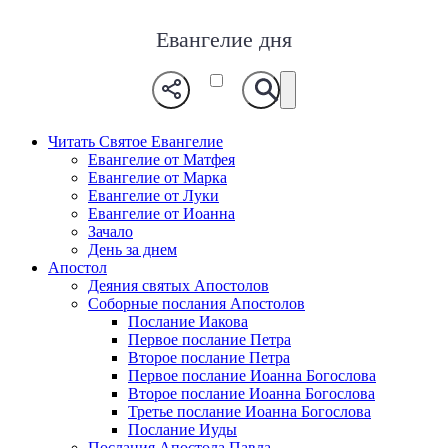
Евангелие дня
Читать Святое Евангелие
Евангелие от Матфея
Евангелие от Марка
Евангелие от Луки
Евангелие от Иоанна
Зачало
День за днем
Апостол
Деяния святых Апостолов
Соборные послания Апостолов
Послание Иакова
Первое послание Петра
Второе послание Петра
Первое послание Иоанна Богослова
Второе послание Иоанна Богослова
Третье послание Иоанна Богослова
Послание Иуды
Послания Апостола Павла