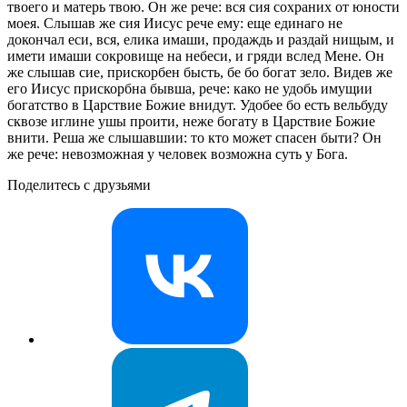
твоего и матерь твою. Он же рече: вся сия сохраних от юности
моея. Слышав же сия Иисус рече ему: еще единаго не
докончал еси, вся, елика имаши, продаждь и раздай нищым, и
имети имаши сокровище на небеси, и гряди вслед Мене. Он
же слышав сие, прискорбен бысть, бе бо богат зело. Видев же
его Иисус прискорбна бывша, рече: како не удобь имущии
богатство в Царствие Божие внидут. Удобее бо есть вельбуду
сквозе иглине ушы проити, неже богату в Царствие Божие
внити. Реша же слышавшии: то кто может спасен быти? Он
же рече: невозможная у человек возможна суть у Бога.
Поделитесь с друзьями