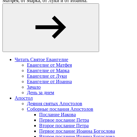
Матфея, от Марка, от Луки и от Иоанна.
Читать Святое Евангелие
Евангелие от Матфея
Евангелие от Марка
Евангелие от Луки
Евангелие от Иоанна
Зачало
День за днем
Апостол
Деяния святых Апостолов
Соборные послания Апостолов
Послание Иакова
Первое послание Петра
Второе послание Петра
Первое послание Иоанна Богослова
Второе послание Иоанна Богослова