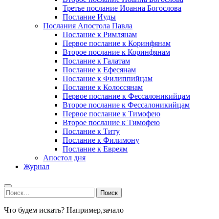
Третье послание Иоанна Богослова
Послание Иуды
Послания Апостола Павла
Послание к Римлянам
Первое послание к Коринфянам
Второе послание к Коринфянам
Послание к Галатам
Послание к Ефесянам
Послание к Филиппийцам
Послание к Колоссянам
Первое послание к Фессалоникийцам
Второе послание к Фессалоникийцам
Первое послание к Тимофею
Второе послание к Тимофею
Послание к Титу
Послание к Филимону
Послание к Евреям
Апостол дня
Журнал
Найти:
Что будем искать? Например,
зачало